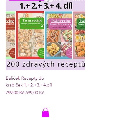
Balíček Recepty do
krabiček 1.+2.+3.+4.díl
Běžná cena
Zvýhodněná cena
799,00 Kč
699,00 Kč