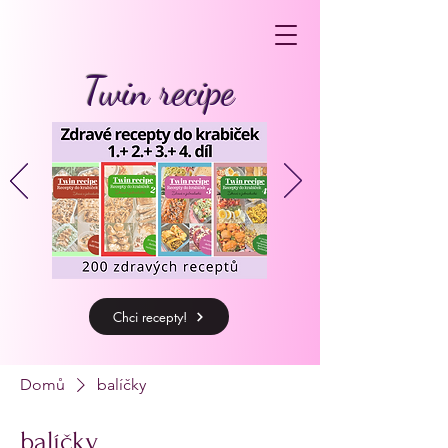
Twin recipe
Chci recepty!
Domů
balíčky
balíčky