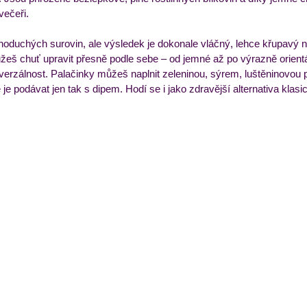
večeři.
ýdenní příkladový jídelníček
Večeře
Zmrzliny a 
ednoduchých surovin, ale výsledek je dokonale vláčný, lehce křupavý 
ůžeš chuť upravit přesně podle sebe – od jemné až po výrazně orientá
iverzálnost. Palačinky můžeš naplnit zeleninou, sýrem, luštěninovo
e podávat jen tak s dipem. Hodí se i jako zdravější alternativa klasick