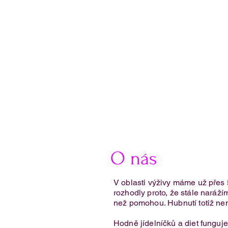
O nás
V oblasti výživy máme už přes 
rozhodly proto, že stále narážím
než pomohou. Hubnutí totiž nen
Křehké rohlíčky z cottage sýru
Hodně jídelníčků a diet fungu