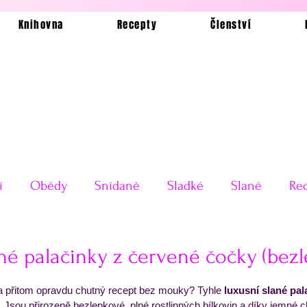
Knihovna
Recepty
Členství
í
Obědy
Snídaně
Sladké
Slané
Rec
Ukázkové jídelníčky
Bez lepku
Silvestrovské o
né palačinky z červené čočky (bez
 5 hvězdiček.
a přitom opravdu chutný recept bez mouky? Tyhle 
luxusní slané pal
Testy receptů
Pečení a vaření
Příkladové jí
. Jsou přirozeně bezlepkové, plné rostlinných bílkovin a díky jemné c