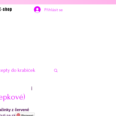
E-shop
Přihlásit se
epty do krabiček
bčerstvení
Vánoce
lepkové)
ačinky z červené 
delníčky na hubnutí
huti se skvěle hodí 
Pinterest