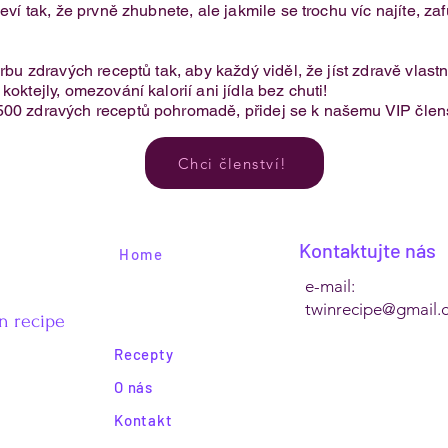
eví tak, že prvně zhubnete, ale jakmile se trochu víc najíte, za
.
orbu zdravých receptů tak, aby každý viděl, že jíst zdravě vlas
oktejly, omezování kalorií ani jídla bez chuti!​
500 zdravých receptů pohromadě, přidej se k našemu VIP člens
Chci členství!
Kontaktujte nás
Home
e-mail:
twinrecipe@gmail.
n recipe
Recepty
O nás
Kontakt