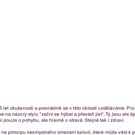
5 let zkušeností a pravidelně se v této oblasti vzděláváme. Pr
e na názory stylu "začni se hýbat a přestaň jíst". Ty jsou ale 
í pouze o pohybu, ale hlavně o stravě. Stejně tak i zdraví.
Jednoduchý švestkový koláč s
je na principu nesmyslného omezení kalorií, které může vést 
tvarohem