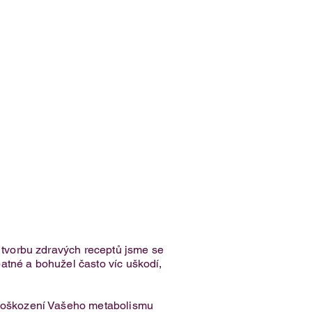
o tvorbu zdravých receptů jsme se
špatné a bohužel často víc uškodí,
k poškození Vašeho metabolismu