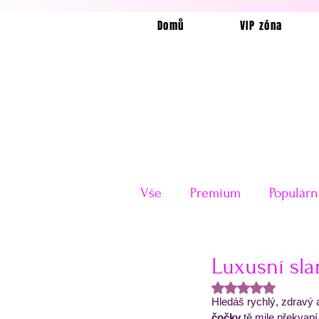
Domů
VIP zóna
Vše
Premium
Populárn
Horkovzdušná fritéza
Luxusní sla
Hodnoceno NaN z
Hledáš rychlý, zdravý 
Velikonoce
Valentýn
čočky
 tě mile překvapí