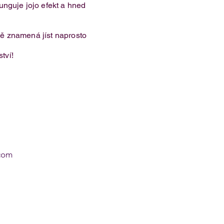
funguje jojo efekt a hned
tně znamená jíst naprosto
tví!
com