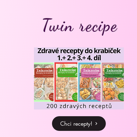
Twin recipe
Chci recepty!