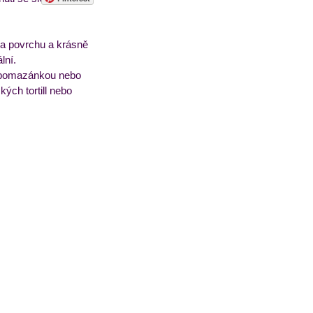
sorbety
Pečivo
na povrchu a krásně 
lní.
u pomazánkou nebo 
ých tortill nebo 