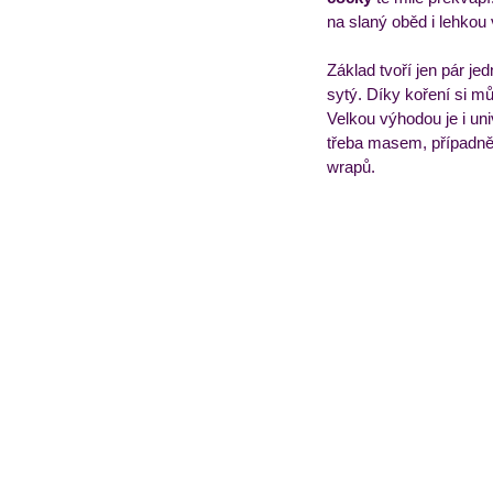
na slaný oběd i lehkou 
Obědový jídelníček
T
Základ tvoří jen pár j
sytý. Díky koření si m
Velkou výhodou je i un
třeba masem, případně j
wrapů.