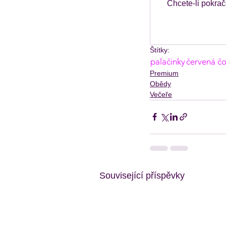
Chcete-li pokrač
Štítky:
palačinky
červená č
Premium
Obědy
Večeře
Související příspěvky