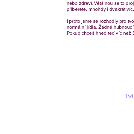
nebo zdraví. Většinou se to proj
přiberete, mnohdy i dvakrát víc
I proto jsme se rozhodly pro tv
normální jídla. Žádné hubnoucí k
Pokud chceš hned teď víc než 
Twi