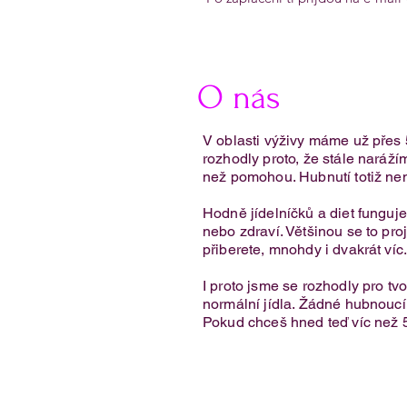
O nás
V oblasti výživy máme už přes 
rozhodly proto, že stále narážím
než pomohou. Hubnutí totiž nen
Hodně jídelníčků a diet fungu
nebo zdraví. Většinou se to proj
přiberete, mnohdy i dvakrát víc
I proto jsme se rozhodly pro tv
normální jídla. Žádné hubnoucí k
Pokud chceš hned teď víc než 