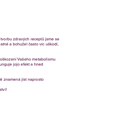
o tvorbu zdravých receptů jsme se
špatné a bohužel často víc uškodí,
k poškození Vašeho metabolismu
funguje jojo efekt a hned
tně znamená jíst naprosto
tví!