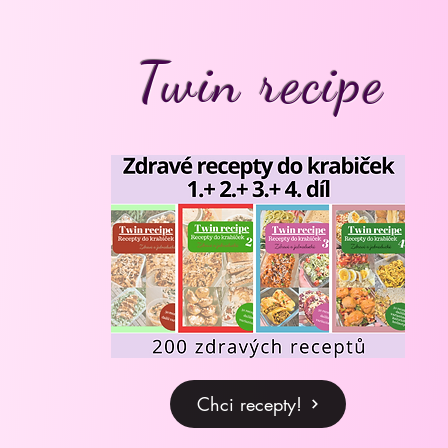
Twin recipe
Chci recepty!