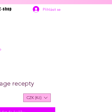
E-shop
Přihlásit se
p
tage recepty
CZK (Kč)