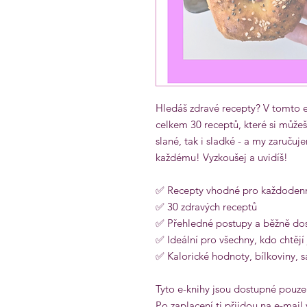
Hledáš zdravé recepty? V tomto 
celkem 30 receptů, které si můžeš 
slané, tak i sladké - a my zaručuj
každému! Vyzkoušej a uvidíš!
✅ Recepty vhodné pro každodenn
✅ 30 zdravých receptů
✅ Přehledné postupy a běžně dos
✅ Ideální pro všechny, kdo chtějí 
✅ Kalorické hodnoty, bílkoviny, s
Tyto e-knihy jsou dostupné pouze 
Po zaplacení ti přijdou na e-mail