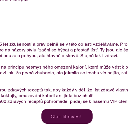
5 let zkušeností a pravidelně se v této oblasti vzděláváme. Pr
e na názory stylu "začni se hýbat a přestaň jíst". Ty jsou ale 
í pouze o pohybu, ale hlavně o stravě. Stejně tak i zdraví.
je na principu nesmyslného omezení kalorií, které může vést 
eví tak, že prvně zhubnete, ale jakmile se trochu víc najíte, za
.
orbu zdravých receptů tak, aby každý viděl, že jíst zdravě vlas
oktejly, omezování kalorií ani jídla bez chuti!​
500 zdravých receptů pohromadě, přidej se k našemu VIP člens
Chci členství!