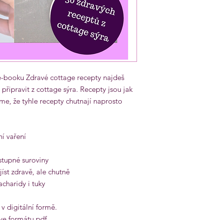
e-booku Zdravé cottage recepty najdeš
připravit z cottage sýra. Recepty jsou jak
eme, že tyhle recepty chutnají naprosto
í vaření
tupné suroviny
jíst zdravě, ale chutně
acharidy i tuky
v digitální formě.
 ve formátu pdf.