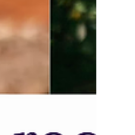
Stačí například přidat svačinu podle potřeby -
v klidu se tak dostaneš na 2000 kalorií a
nebo si přidej menší porci libovolného jídla a
jsi klidně na 1800 kalorií. U každého jídla
jsou jednotlivě rozepsány všechny údaje -
kalorie, sacharidy, bílkoviny a tuky - o všem
máš t