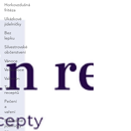
Horkovzdušná
fritéza
Ukázkové
jídelníčky
Bez
lepku
Silvestrovské
občerstvení
Vánoce
Velikonoce
Valentýn
Testy
receptů
Pečení
a
vaření
Příkladové
jídelníčky