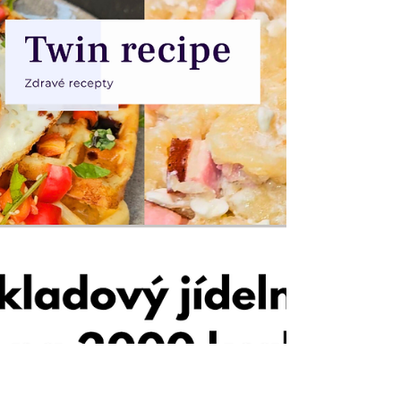
na hubnutí, který není jen o kaloriích, ale
hlavně o radosti z jídla! Recepty v něm jsou
jednoduché a zaberou ti jen chvíli času -
žádné hodiny strávené v kuchyni! V článku
najdeš kompletní denní plán od snídaně až
po večeři, včetně přehledu kalorií, bílkovin,
sacharidů a tuků. Vše sestavené s ohledem
na zdravý životní styl, hubnutí a potř