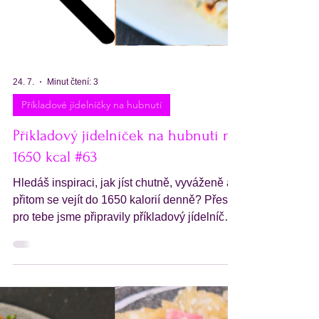
24. 7.
Minut čtení: 3
Příkladové jídelníčky na hubnutí
Příkladový jídelníček na hubnutí na
1650 kcal #63
Hledáš inspiraci, jak jíst chutně, vyváženě a
přitom se vejít do 1650 kalorií denně? Přesně
pro tebe jsme připravily příkladový jídelníček