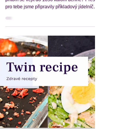
1850 kcal #64
Hledáš inspiraci, jak jíst chutně, vyváženě a
přitom se vejít do 1850 kalorií denně? Přesně
pro tebe jsme připravily příkladový jídelníček
na hubnutí, který není jen o kaloriích, ale
hlavně o radosti z jídla! Recepty v něm jsou
jednoduché a zaberou ti jen chvíli času -
žádné hodiny strávené v kuchyni! V článku
najdeš kompletní denní plán od snídaně až
po večeři, včetně přehledu kalorií, bílkovin,
sacharidů a tuků. Vše sestavené s ohledem
na zdravý životní styl, hubnutí a potř