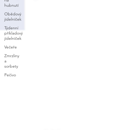
na
hubnutí
Obědový
jídelníček
Týdenní
příkladový
jídelníček
Večeře
Zmrzliny
a
sorbety
Pečivo