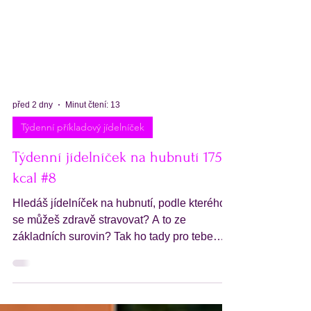
před 2 dny
Minut čtení: 13
Týdenní příkladový jídelníček
Týdenní jídelníček na hubnutí 1750
kcal #8
Hledáš jídelníček na hubnutí, podle kterého
se můžeš zdravě stravovat? A to ze
základních surovin? Tak ho tady pro tebe
máme - týdenní jídelníček na hubnutí 1750
kcal - potřebuješ víc kalorií? Bez problémů!