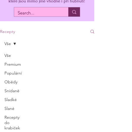
které jsou mimo jiné vhodné i při hubnutí!
Recepty
Vše
Vše
Premium
Populární
Obědy
Snídaně
Sladké
Slané
Recepty
do
krabiček