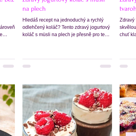
na plech
tvaro
Hledáš recept na jednoduchý a rychlý
Zdravý 
zároveň
odlehčený koláč? Tento zdravý jogurtový
skvělou
le
koláč s müsli na plech je přesně pro tebe.
chuť kla
ouky je
Skvěle se hodí i jako netradiční snídaně,
dopřát 
chvíli,
kterou si můžeš připravit dopředu a vzít s
recept 
sebou do krabičky do práce nebo do
chutí i
často
školy. Tento jednoduchý jogurtový koláč
dezertem – tedy jemnou kávo
na plech se skládá z müsli korpusu a
krémovo
 na
jednoduché jogurtové náplně, která
Základe
e tě
připomíná cheesecake. Skvěle chutná
semínků
vačina
doplněný o ovoce ale podávat ho můžeš i
jemnou 
do
samotný. Dopřej si ho jako zdravou
tvarohu
snídani nebo odle