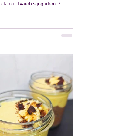
 článku Tvaroh s jogurtem: 7
h snídaní na každý den jsme
 hned 7 zdravých snídaní z
a jogurtu , které jsou rychlé na
u, zasytí a skvěle chutnají. Tvaroh
, protože obsahují hodně bílkovin
o se kombinují s ovocem,
i vločkami nebo čokoládou. Díky
nich můžeš připravit jak rychlou
 do skleničk