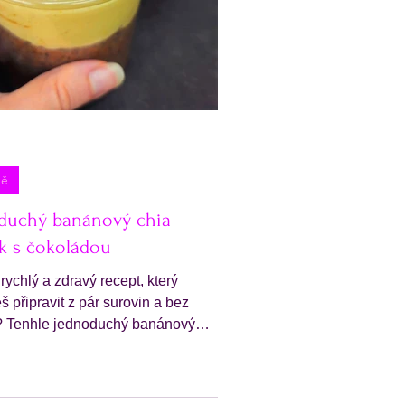
ně
duchý banánový chia
k s čokoládou
rychlý a zdravý recept, který
š připravit z pár surovin a bez
? Tenhle jednoduchý banánový
k s čokoládou je ideální
 když máš chuť na něco sladkého,
oveň lehkého a výživného .