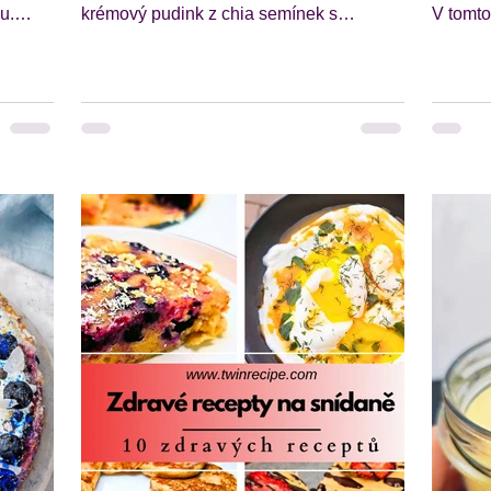
u.
krémový pudink z chia semínek s
V tomto
ýru na
jogurtem je ideální volba, pokud chceš
zdravýc
rychlou snídani, která tě zasytí a zároveň
vybraly
 na
chutná jako dezert. Chia semínka jsou
tvarohu 
ika
oblíbená hlavně proto, že obsahují
příprav
e máš
vlákninu, zdravé tuky a dobře zasytí na
i jogurt patří mezi oblíbené suroviny do
celé dopoledne. V kombinaci s kakaem,
snídaní
ceptu
mlékem a proteinem z nich vznikne
a snadn
krémový chia pudink , který si můžeš
ovesným
v
připravit večer a ráno už jen vyndat z
tomu z 
lednice. Tento rychlý chia
snídani