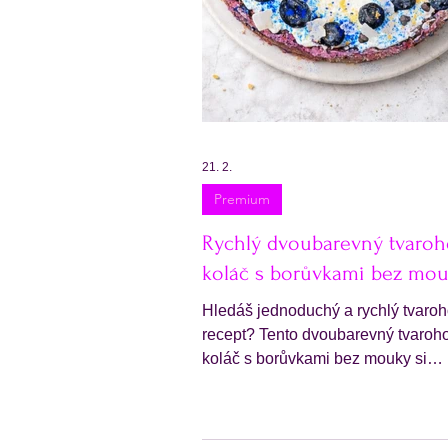
21. 2.
Premium
Rychlý dvoubarevný tvaro
koláč s borůvkami bez mo
Hledáš jednoduchý a rychlý tvaro
recept? Tento dvoubarevný tvaroh
koláč s borůvkami bez mouky si
zamiluješ. Stačí jen pár ingredienc
minut času. Tento rychlý koláč je v
jemný a také plný bílkovin. Navíc j