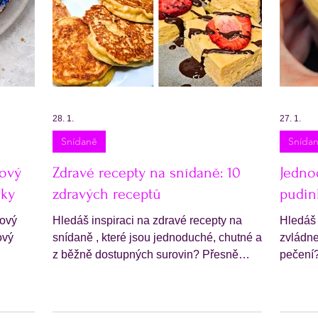
28. 1.
27. 1.
Snídaně
Snída
hový
Zdravé recepty na snídaně: 10
Jedno
uky
zdravých receptů
pudin
hový
Hledáš inspiraci na zdravé recepty na
Hledáš 
ový
snídaně , které jsou jednoduché, chutné a
zvládne
z běžně dostupných surovin? Přesně
pečení
í a
proto vznikl tento článek Zdravé recepty
chia pudin
láčný,
na snídaně: 10 zdravých receptů , ve
volbou,
e zcela
kterém najdeš vyvážená jídla ideální pro
ale zár