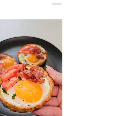
 zralého banánu, krémového chia
 a jemné čokoládové chuti vytváří
e vyvážený dezert, který se hodí
ako sladká snídaně, ale i jako
 nebo lehký dezert po obědě.
odá pudinku příjemnou sladkost,
mínka zase vlákninu