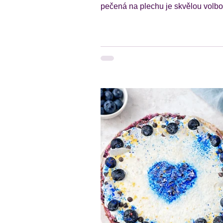
pečená na plechu je skvělou volbo
Jednoduchá palačinka z cottage s
plech s ovocem je vláčná, jemná a díky
cottage sýru také přirozeně bohatá
bílkoviny. Navíc ji připravíš z někol
základních surovin a během chvíl
hotový chutný dezert nebo sladkou
snídani. Velkou výhodou tohoto re
je jeho jednoduchost – těsto stačí
rozmixovat, nalít do formy a upéct 
troubě. Na povrch může