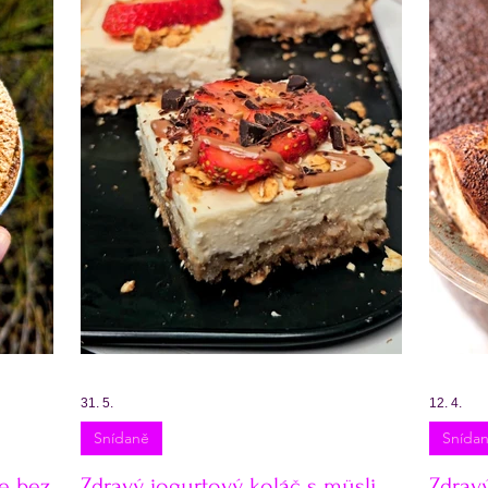
Testy receptů
Pečení a vaření
Příkladové jíde
enní příkladový jídelníček
Večeře
Zmrzliny a s
31. 5.
12. 4.
Snídaně
Snída
e bez
Zdravý jogurtový koláč s müsli
Zdrav