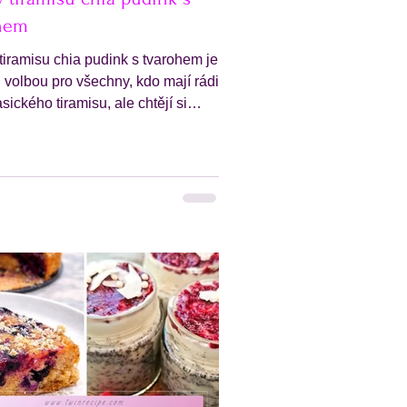
hem
tiramisu chia pudink s tvarohem je
 volbou pro všechny, kdo mají rádi
sického tiramisu, ale chtějí si
lehčí a jednodušší dezert. Tento
kombinuje oblíbené chia pudinky s
nspirovanou tradičním tiramisu
vou chuť,
u strukturu a lehce kakaový vrch.
m je chia pudink , který díky chia
m přirozeně zhoustne a vytvoří
pudinkovou konzistenci. Přidání
 pak dezertu dodá krémovost a