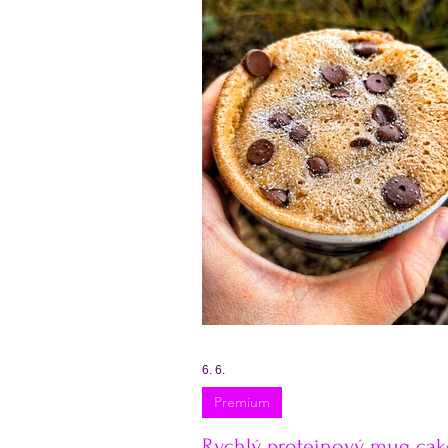
Velikonoce
Valentýn
Obědový jídelníček
Týd
6. 6.
Premium
Rychlý proteinový mug cak