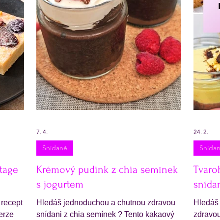
7. 4.
24. 2.
Snídaně
Snída
tage
Krémový pudink z chia semínek
Tvaro
s jogurtem
snída
 recept
Hledáš jednoduchou a chutnou zdravou
Hledáš
verze
snídani z chia semínek ? Tento kakaový
zdravou