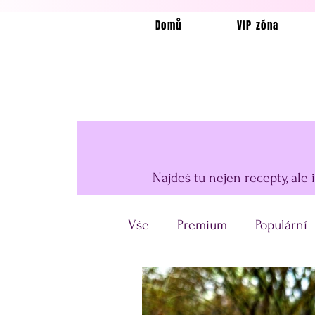
Domů
VIP zóna
Najdeš tu nejen recepty, ale 
Vše
Premium
Populární
Horkovzdušná fritéza
U