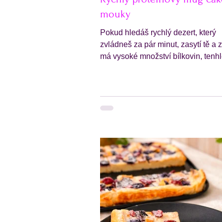
mouky
Pokud hledáš rychlý dezert, který
zvládneš za pár minut, zasytí tě a 
má vysoké množství bílkovin, tenh
rychlý proteinový mug cake bez m
ideální volba. Je hotový doslova za 
nepotřebuje troubu a vystačí si se
základními surovinami, které máš 
doma. Oproti klasickým sladkým
dezertům je tahle verze postavená
ovesných vločkách a proteinu, takž
víc zasytí a hodí se i jako rychlá s
po tréninku nebo sladká snídaně „
hrnku“. Díky ořechovému