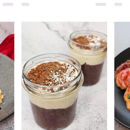
meal prep i každodenní stravování.
Spojení
 koláč
Recepty jsou navržené tak, aby je zvládl
pudinku
připravit každý, a aby se hodily i při
dokonal
dkého,
hubnutí. V článku najdeš zdravé recepty
nejen j
t. Hodí
na snídaně plné bílkovin, vlákniny a
svačina
ina,
kvalitních surovin, které tě zasytí a dodají
Banán d
energii
chia se