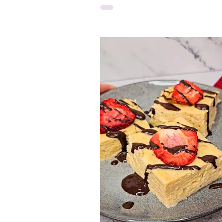
bez klasické mouky. Část těsta je
obarvená borůvkami a díky tomu je
krásný i při rozkrojení. Je to ideální
dezert, když máš chuť na něco sla
ale nechceš péct klasický těžký dor
se i jako sladká snídaně nebo svač
protože zasytí a