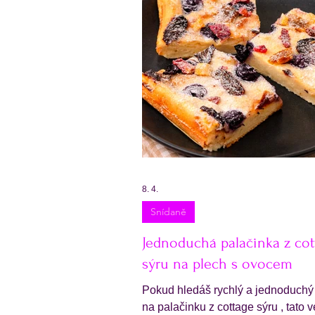
8. 4.
Snídaně
Jednoduchá palačinka z cot
sýru na plech s ovocem
Pokud hledáš rychlý a jednoduchý
na palačinku z cottage sýru , tato 