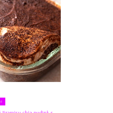
lníčky na hubnutí
orbety
Pečivo
ně
ý tiramisu chia pudink s