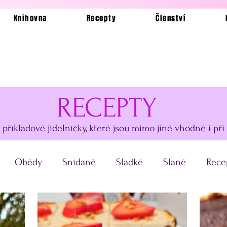
Knihovna
Recepty
Členství
RECEPTY
i příkladové jídelníčky, které jsou mimo jiné vhodné i při
Obědy
Snídaně
Sladké
Slané
Rece
kázkové jídelníčky
Bez lepku
Silvestrovské obč