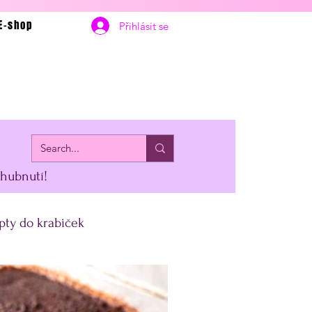
E-shop
Přihlásit se
 hubnutí!
pty do krabiček
erstvení
Vánoce