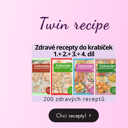
Twin recipe
Chci recepty!