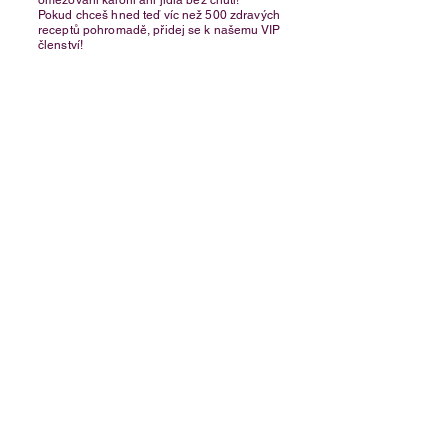
omezování kalorií ani jídla bez chuti!​
Pokud chceš hned teď víc než 500 zdravých
receptů pohromadě, přidej se k našemu VIP
členství!
Chci členství!
Kontaktujte nás
e-mail:
twinrecipe@gmail.com
Home
Recepty
O nás
Kontakt
Obchodní
podmínky
Ochrana osobních