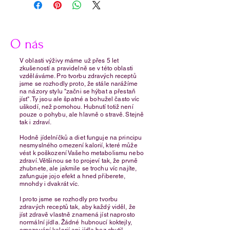
O nás
V oblasti výživy máme už přes 5 let
zkušeností a pravidelně se v této oblasti
vzděláváme. Pro tvorbu zdravých receptů
jsme se rozhodly proto, že stále narážíme
na názory stylu "začni se hýbat a přestaň
jíst". Ty jsou ale špatné a bohužel často víc
uškodí, než pomohou. Hubnutí totiž není
pouze o pohybu, ale hlavně o stravě. Stejně
tak i zdraví.
Hodně jídelníčků a diet funguje na principu
nesmyslného omezení kalorií, které může
vést k poškození Vašeho metabolismu nebo
zdraví. Většinou se to projeví tak, že prvně
zhubnete, ale jakmile se trochu víc najíte,
zafunguje jojo efekt a hned přiberete,
mnohdy i dvakrát víc.
I proto jsme se rozhodly pro tvorbu
zdravých receptů tak, aby každý viděl, že
jíst zdravě vlastně znamená jíst naprosto
normální jídla. Žádné hubnoucí koktejly,