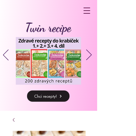
Twin recipe
Chci recepty!