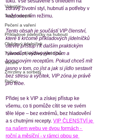
tuků. Vše sestavené s ohledem na 
Valentýn
zdravý životní styl, hubnutí a potřeby v 
Testy receptů
každodenním režimu.
Pečení a vaření
Tento obsah je součástí VIP členství, 
Příkladové jídelníčky na hubnutí
které ti krcomě příkladových jídelníčků 
Obědový jídelníček
otevře přístup i k dalším praktickým 
Týdenní příkladový jídelníček
návodům, výživovým tipům a 
bonusovým receptům. Pokud chceš mít 
Večeře
jasno v tom, co jíst a jak si jídlo sestavit 
Zmrzliny a sorbety
bez stresu a výčitek, VIP zóna je právě 
Pečivo
pro tebe.
Přidej se k VIP a získej přístup ke 
všemu, co ti pomůže cítit se ve svém 
těle lépe – bez extrémů, bez hladovění 
a s chutnými recepty
. 
VIP ČLENSTVÍ 
je 
na našem webu ve dvou formách - 
roční a měsíční - v rámci obou se 