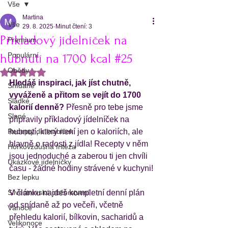
Vše
Martina
Vše
29. 8. 2025
Minut čtení: 3
Příkladový jídelníček na
Premium
Populární
hubnutí na 1700 kcal #25
Obědy
Hodnoceno NaN z 5 hvězdiček.
Hledáš inspiraci, jak jíst chutně, 
Snídaně
vyváženě a přitom se vejít do 1700 
Sladké
kalorií denně?
 Přesně pro tebe jsme 
Slané
připravily příkladový jídelníček na 
Recepty do krabiček
hubnutí, který není jen o kaloriích, ale 
hlavně o radosti z jídla! Recepty v něm 
Horkovzdušná fritéza
jsou jednoduché a zaberou ti jen chvíli 
Ukázkové jídelníčky
času - žádné hodiny strávené v kuchyni!
Bez lepku
Silvestrovské občerstvení
V článku najdeš kompletní denní plán 
od snídaně až po večeři, včetně 
Vánoce
přehledu kalorií, bílkovin, sacharidů a 
Velikonoce