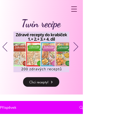
Twin recipe
Chci recepty!
Příspěvek