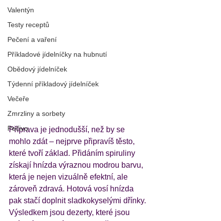
Valentýn
Testy receptů
Pečení a vaření
Příkladové jídelníčky na hubnutí
Obědový jídelníček
Týdenní příkladový jídelníček
Večeře
Zmrzliny a sorbety
Pečivo
Příprava je jednodušší, než by se 
mohlo zdát – nejprve připravíš těsto, 
které tvoří základ. Přidáním spiruliny 
získají hnízda výraznou modrou barvu, 
která je nejen vizuálně efektní, ale 
zároveň zdravá. Hotová vosí hnízda 
pak stačí doplnit sladkokyselými dřínky. 
Výsledkem jsou dezerty, které jsou 