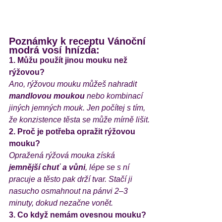
Poznámky k receptu Vánoční 
modrá vosí hnízda:
1. Můžu použít jinou mouku než 
rýžovou?
Ano, rýžovou mouku můžeš nahradit 
mandlovou moukou
 nebo kombinací 
jiných jemných mouk. Jen počítej s tím, 
že konzistence těsta se může mírně lišit.
2. Proč je potřeba opražit rýžovou 
mouku?
Opražená rýžová mouka získá 
jemnější chuť a vůni
, lépe se s ní 
pracuje a těsto pak drží tvar. Stačí ji 
nasucho osmahnout na pánvi 2–3 
minuty, dokud nezačne vonět.
3. Co když nemám ovesnou mouku?