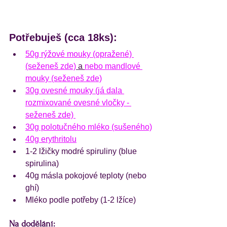
Potřebuješ (cca 18ks):
50g rýžové mouky (opražené) 
(seženeš zde)
 a 
nebo mandlové 
mouky (seženeš zde)
30g ovesné mouky (já dala 
rozmixované ovesné vločky - 
seženeš zde) 
30g polotučného mléko (sušeného)
40g erythritolu
1-2 lžičky modré spiruliny (blue 
spirulina)
40g másla pokojové teploty (nebo 
ghí)
Mléko podle potřeby (1-2 lžíce)
Na dodělání: