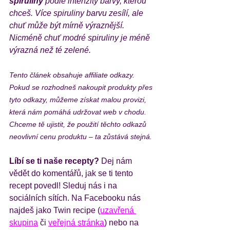
spiruliny
 podle intenzity barvy, kterou 
chceš. Více spiruliny barvu zesílí, ale 
chuť může být mírně výraznější. 
Nicméně chuť modré spiruliny je méně 
výrazná než té zelené. 
Tento článek obsahuje affiliate odkazy. 
Pokud se rozhodneš nakoupit produkty přes 
tyto odkazy, můžeme získat malou provizi, 
která nám pomáhá udržovat web v chodu. 
Chceme tě ujistit, že použití těchto odkazů 
neovlivní cenu produktu – ta zůstává stejná. 
Líbí se ti naše recepty?
 Dej nám 
vědět do komentářů, jak se ti tento 
recept povedl! Sleduj nás i na 
sociálních sítích. Na Facebooku nás 
najdeš jako Twin recipe (
uzavřená 
skupina
 či 
veřejná stránka
) nebo na 