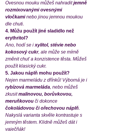
Ovesnou mouku můžeš nahradit 
jemně 
rozmixovanými ovesnými 
vločkami
 nebo jinou jemnou moukou 
dle chuti.
4. Můžu použít jiné sladidlo než 
erythritol?
Ano, hodí se i 
xylitol, stévie nebo 
kokosový cukr
, ale může se mírně 
změnit chuť a konzistence těsta. Můžeš 
použít klasický cukr.
5. Jakou náplň mohu použít?
Nejen marmeládu z dřínků! Výborná je i 
rybízová marmeláda
, nebo můžeš 
zkusit 
malinovou, borůvkovou, 
meruňkovou
 či dokonce 
čokoládovou či ořechovou náplň
. 
Nakyslá varianta skvěle kontrastuje s 
jemným těstem. Klidně můžeš dát i 
vaječňák! 