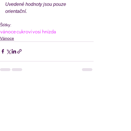
Uvedené hodnoty jsou pouze 
orientační.
Štítky:
vánoce
cukroví
vosí hnízda
Vánoce
Zobrazit vše
Nejnovější příspěvky