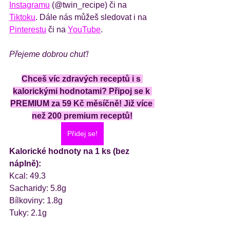
Instagramu
 (@twin_recipe) či na 
Tiktoku
. Dále nás můžeš sledovat i na 
Pinterestu
 či na 
YouTube
.
Přejeme dobrou chuť!
Chceš víc zdravých receptů i s 
kalorickými hodnotami? Připoj se k 
PREMIUM za 59 Kč měsíčně! Již více 
než 200 premium receptů!
Přidej se!
Kalorické hodnoty na 1 ks (bez 
náplně):
Kcal: 49.3
Sacharidy: 5.8g
Bílkoviny: 1.8g
Tuky: 2.1g