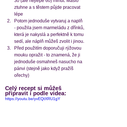
30 (ale nejlépe 60) minut. Máslo 
ztuhne a s těstem půjde pracovat 
lépe 
Potom jednoduše vytvaruj a naplň 
- použila jsem marmeládu z dřínků, 
která je nakyslá a perfektně k tomu 
sedí, ale náplň můžeš zvolit i jinou.
Před použitím doporučuji rýžovou 
mouku opražit - to znamená, že ji 
jednoduše osmahneš nasucho na 
pánvi (stejně jako když pražíš 
ořechy)
Celý recept si můžeš 
připravit i podle videa:
https://youtu.be/yvEQtXRU1gY