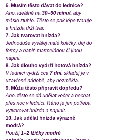
6. Musím těsto dávat do lednice?
Ano, ideálně na 
30–60 minut
, aby 
máslo ztuhlo. Těsto se pak lépe tvaruje 
a hnízda drží tvar.
7. Jak tvarovat hnízda?
Jednoduše vyválej malé kuličky, dej do 
formy a naplň marmeládou či jinou 
náplní.
8. Jak dlouho vydrží hotová hnízda?
V lednici vydrží cca 
7 dní
, skladuj je v 
uzavřené nádobě, aby nezměkla.
9. Můžu těsto připravit dopředu?
Ano, těsto se dá udělat večer a nechat 
přes noc v lednici. Ráno je jen potřeba 
vytvarovat hnízda a naplnit.
10. Jak udělat hnízda výrazně 
modrá?
Použij 
1–2 lžičky modré 