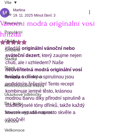
Vše
Martina
Vše
19. 11. 2025
Minut čtení: 3
Vánoční modrá originální vosí
Premium
Populární
hnízda
Obědy
Hodnoceno NaN z 5 hvězdiček.
Hledáš 
originální vánoční nebo 
Snídaně
sváteční dezert
, který zaujme nejen 
Sladké
chutí, ale i vzhledem? Naše 
Slané
neuvěřitelná modrá originální vosí 
Recepty do krabiček
hnízda
 s dřínky a spirulinou jsou 
perfektním řešením! Tento recept 
Horkovzdušná fritéza
kombinuje jemné těsto, krásnou 
Ukázkové jídelníčky
modrou barvu díky přírodní spirulině a 
Bez lepku
sladkokyselé tóny dřínků, takže každý 
Silvestrovské občerstvení
kousek vypadá naprosto skvěle a 
vánočně!
Vánoce
Velikonoce