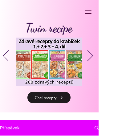
Twin recipe
Chci recepty!
Příspěvek