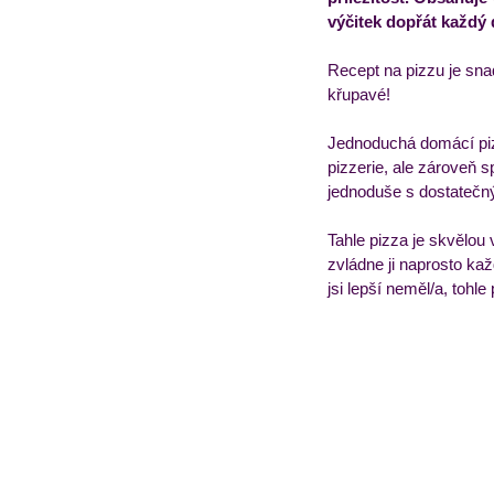
výčitek dopřát každý 
Obědový jídelníček
T
Recept na pizzu je snad
křupavé! 
Jednoduchá domácí pizza
pizzerie, ale zároveň 
jednoduše s dostatečný
Tahle pizza je skvělou 
zvládne ji naprosto ka
jsi lepší neměl/a, tohle