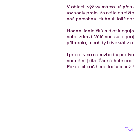
V oblasti výživy máme už přes 
rozhodly proto, že stále narážím
než pomohou. Hubnutí totiž nen
Jednoduchý recept na vafle z
Hodně jídelníčků a diet fungu
cottage sýra
nebo zdraví. Většinou se to proj
přiberete, mnohdy i dvakrát víc
I proto jsme se rozhodly pro tv
normální jídla. Žádné hubnoucí k
Pokud chceš hned teď víc než 
Twi