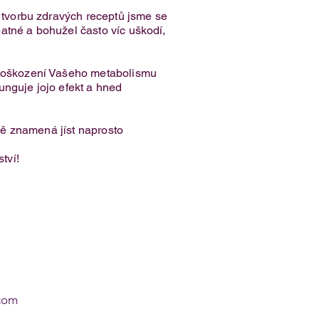
o tvorbu zdravých receptů jsme se
špatné a bohužel často víc uškodí,
k poškození Vašeho metabolismu
funguje jojo efekt a hned
tně znamená jíst naprosto
tví!
com