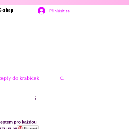
E-shop
Přihlásit se
epty do krabiček
bčerstvení
Vánoce
eceptem pro každou 
delníčky na hubnutí
izzu si můžeš bez 
Pinterest