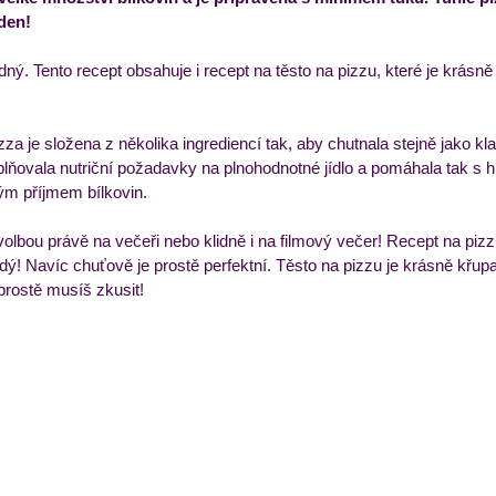
den! 
ýdenní příkladový jídelníček
Večeře
Zmrzliny a 
ný. Tento recept obsahuje i recept na těsto na pizzu, které je krásn
 je složena z několika ingrediencí tak, aby chutnala stejně jako kla
splňovala nutriční požadavky na plnohodnotné jídlo a pomáhala tak s 
m příjmem bílkovin. 
volbou právě na večeři nebo klidně i na filmový večer! Recept na piz
ždý! Navíc chuťově je prostě perfektní. Těsto na pizzu je krásně křu
 prostě musíš zkusit! 