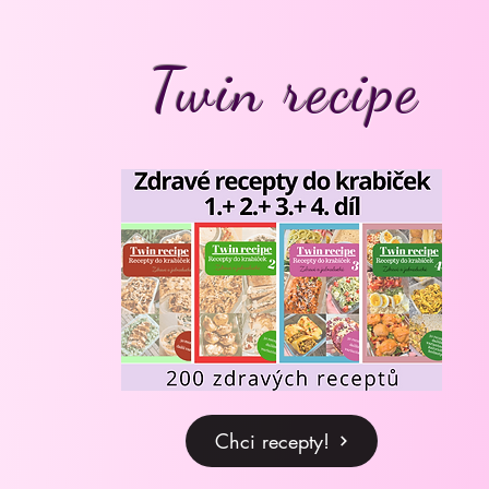
Twin recipe
Chci recepty!