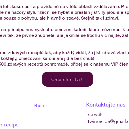
5 let zkušeností a pravidelně se v této oblasti vzděláváme. Pr
e na názory stylu "začni se hýbat a přestaň jíst". Ty jsou ale 
í pouze o pohybu, ale hlavně o stravě. Stejně tak i zdraví.
Jednoduchý švestkový koláč s
je na principu nesmyslného omezení kalorií, které může vést 
tvarohem
eví tak, že prvně zhubnete, ale jakmile se trochu víc najíte, za
.
orbu zdravých receptů tak, aby každý viděl, že jíst zdravě vlas
oktejly, omezování kalorií ani jídla bez chuti!​
500 zdravých receptů pohromadě, přidej se k našemu VIP člens
Chci členství!
Kontaktujte nás
Home
e-mail:
twinrecipe@gmail.
n recipe