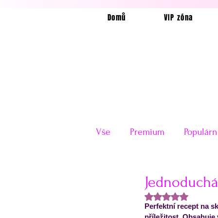
Domů
VIP zóna
Vše
Premium
Populárn
Horkovzdušná fritéza
Jednoduchá
Hodnoceno NaN z
Perfektní recept na 
Velikonoce
Valentýn
příležitost. Obsahuje