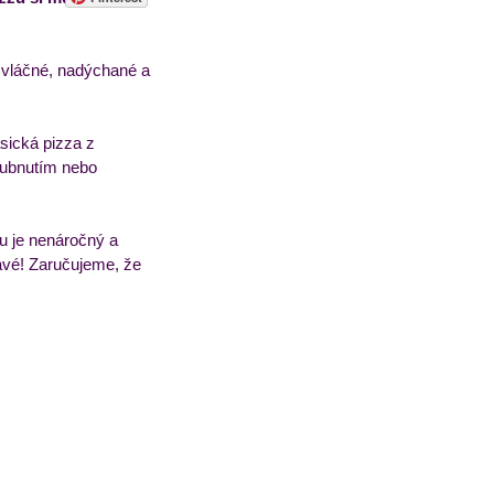
sorbety
Pečivo
ě vláčné, nadýchané a 
sická pizza z 
hubnutím nebo 
zu je nenáročný a 
pavé! Zaručujeme, že 