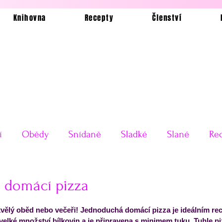
Knihovna
Recepty
Členství
í
Obědy
Snídaně
Sladké
Slané
Rec
Ukázkové jídelníčky
Bez lepku
Silvestrovské o
 domácí pizza
 5 hvězdiček.
skvělý oběd nebo večeři! Jednoduchá domácí pizza je ideálním r
Testy receptů
Pečení a vaření
Příkladové jí
 velké množství bílkovin a je připravena s minimem tuku. Tuhle p