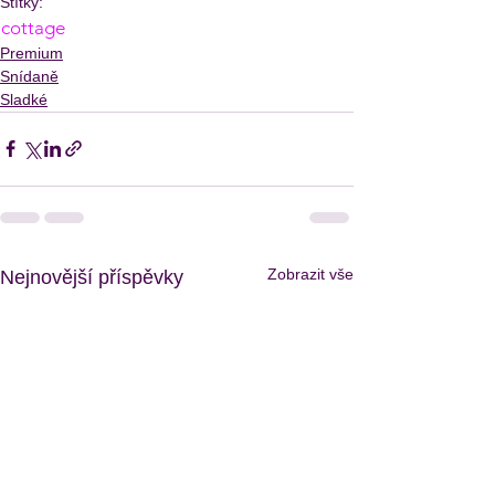
Štítky:
cottage
Premium
Snídaně
Sladké
Zobrazit vše
Nejnovější příspěvky