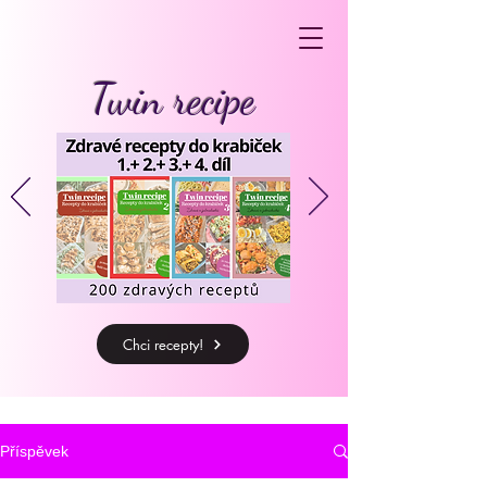
Twin recipe
Chci recepty!
Příspěvek