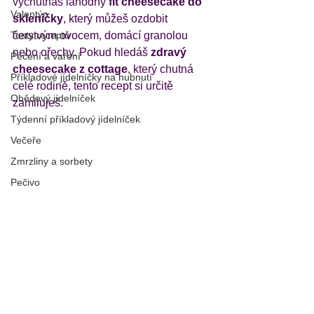
vychutnáš lahodný 
fit cheesecake do 
Valentýn
skleničky
, který můžeš ozdobit 
Testy receptů
čerstvým ovocem, domácí granolou 
nebo ořechy. Pokud hledáš 
zdravý 
Pečení a vaření
cheesecake z cottage
, který chutná 
Příkladové jídelníčky na hubnutí
celé rodině, tento recept si určitě 
Obědový jídelníček
zamiluješ.
Týdenní příkladový jídelníček
Večeře
Zmrzliny a sorbety
Pečivo