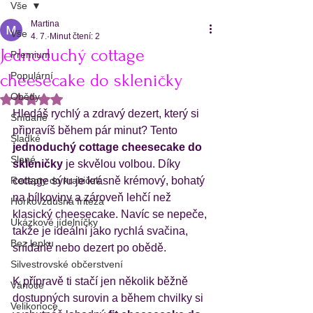
Vše
Martina
Vše
4. 7.
Minut čtení: 2
Jednoduchý cottage
Premium
Populární
cheesecake do skleničky
Obědy
Hodnoceno NaN z 5 hvězdiček.
Hledáš rychlý a zdravý dezert, který si 
Snídaně
připravíš během pár minut? Tento 
Sladké
jednoduchý cottage cheesecake do 
Slané
skleničky
 je skvělou volbou. Díky 
Recepty do krabiček
cottage sýru je krásně krémový, bohatý 
na bílkoviny a zároveň lehčí než 
Horkovzdušná fritéza
klasický cheesecake. Navíc se nepeče, 
Ukázkové jídelníčky
takže je ideální jako rychlá svačina, 
Bez lepku
snídaně nebo dezert po obědě.
Silvestrovské občerstvení
K přípravě ti stačí jen několik běžně 
Vánoce
dostupných surovin a během chvilky si 
Velikonoce