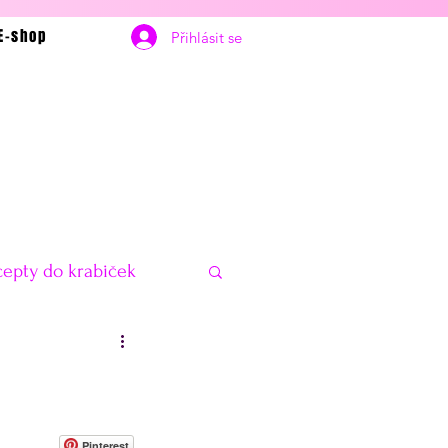
E-shop
Přihlásit se
epty do krabiček
bčerstvení
Vánoce
delníčky na hubnutí
Pinterest