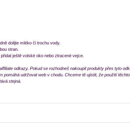
dně dolijte mléko či trochu vody.
bou stran.
přidat ještě volské oko nebo ztracené vejce. 
affiliate odkazy. Pokud se rozhodneš nakoupit produkty přes tyto o
ám pomáhá udržovat web v chodu. Chceme tě ujistit, že použití těchto
tává stejná.