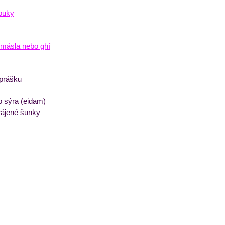
:
ouky
 másla nebo ghí
 prášku
 sýra (eidam)
rájené šunky