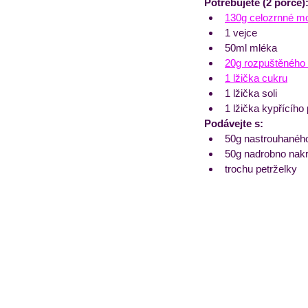
Potřebujete (2 porce)
130g celozrnné m
1 vejce
50ml mléka
20g rozpuštěného
1 lžička cukru
1 lžička soli
1 lžička kypřícího
Podávejte s:
50g nastrouhaného
50g nadrobno nak
trochu petrželky