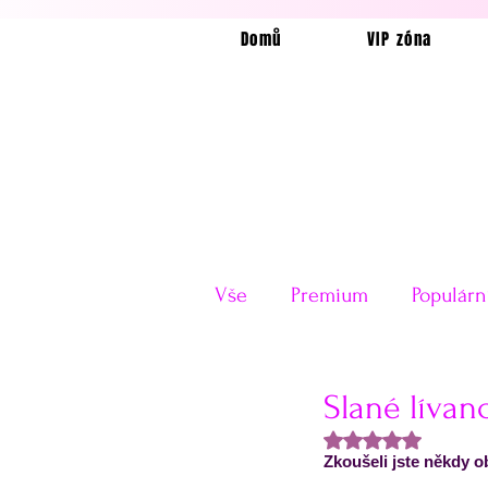
Domů
VIP zóna
Vše
Premium
Populárn
Horkovzdušná fritéza
Slané lívan
Hodnoceno NaN z
Zkoušeli jste někdy o
Velikonoce
Valentýn