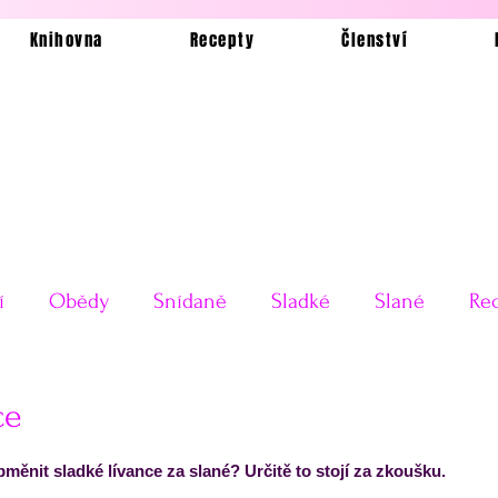
Knihovna
Recepty
Členství
í
Obědy
Snídaně
Sladké
Slané
Rec
Ukázkové jídelníčky
Bez lepku
Silvestrovské o
ce
 5 hvězdiček.
bměnit sladké lívance za slané? Určitě to stojí za zkoušku.
Testy receptů
Pečení a vaření
Příkladové jí