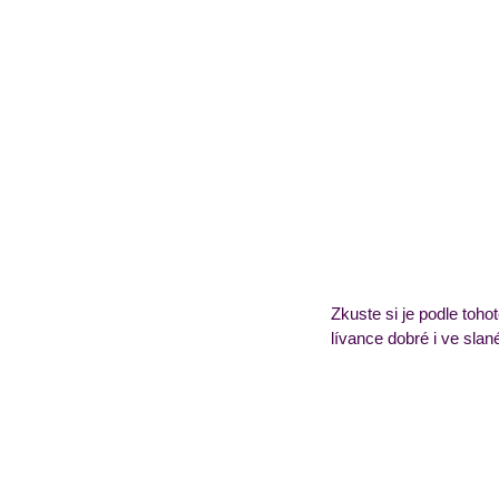
Obědový jídelníček
T
Zkuste si je podle toh
lívance dobré i ve slan