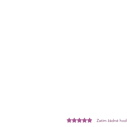
Hodnoceno 0 z 5 hvězdiček.
Zatím žádné hod