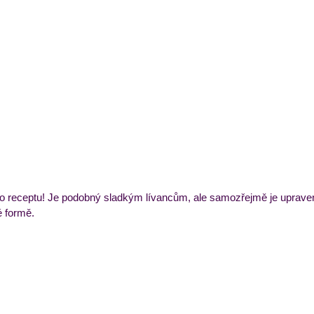
ýdenní příkladový jídelníček
Večeře
Zmrzliny a 
oto receptu! Je podobný sladkým lívancům, ale samozřejmě je upraven
é formě. 