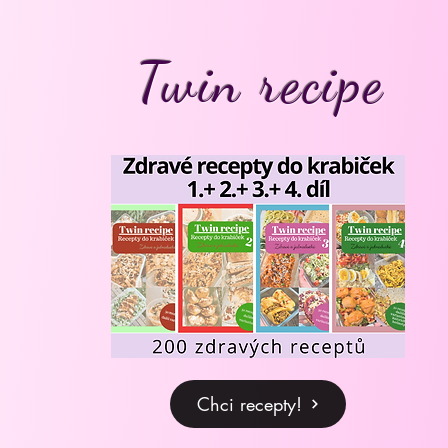
Twin recipe
Chci recepty!