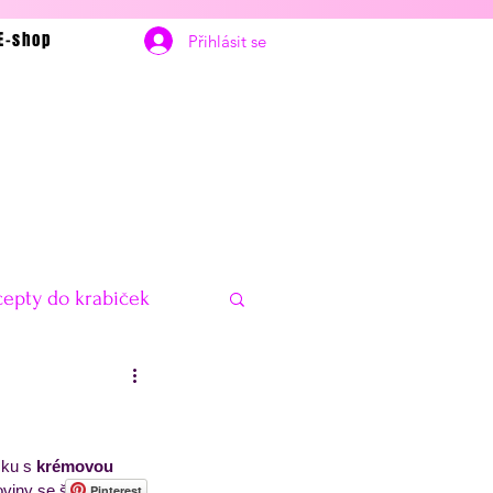
E-shop
Přihlásit se
epty do krabiček
bčerstvení
Vánoce
ku s 
krémovou 
delníčky na hubnutí
toviny se špenátovou 
Pinterest