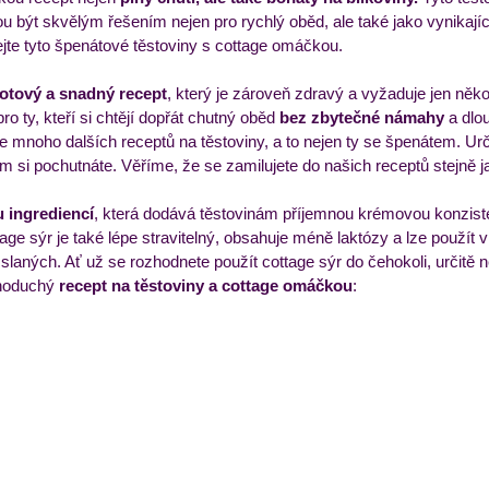
být skvělým řešením nejen pro rychlý oběd, ale také jako vynikajíc
jte tyto špenátové těstoviny s cottage omáčkou.
ýdenní příkladový jídelníček
Večeře
Zmrzliny a 
otový a snadný recept
, který je zároveň zdravý a vyžaduje jen něko
pro ty, kteří si chtějí dopřát chutný oběd 
bez zbytečné námahy 
a dlo
mnoho dalších receptů na těstoviny, a to nejen ty se špenátem. Urči
ém si pochutnáte. Věříme, že se zamilujete do našich receptů stejně 
u ingrediencí
, která dodává těstovinám příjemnou krémovou konziste
tage sýr je také lépe stravitelný, obsahuje méně laktózy a lze použít
h slaných. Ať už se rozhodnete použít cottage sýr do čehokoli, určitě
dnoduchý 
recept na těstoviny a cottage omáčkou
: 