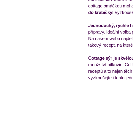
cottage omáčkou mohou 
do krabičky
! Vyzkouše
Obědový jídelníček
T
Jednoduchý, rychle h
přípravy. Ideální volba 
Na našem webu najdete 
takový recept, na kter
Cottage sýr je skvělo
množství bílkovin. Cot
receptů a to nejen těc
vyzkoušejte i tento je