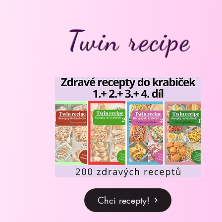
Twin recipe
Chci recepty!