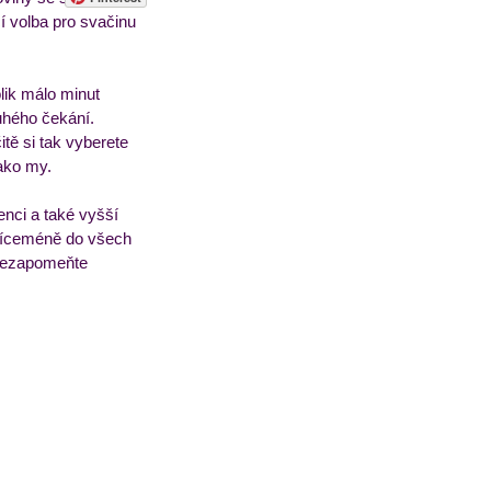
í volba pro svačinu 
sorbety
Pečivo
lik málo minut 
uhého čekání.
tě si tak vyberete 
jako my.
nci a také vyšší 
 víceméně do všech 
 nezapomeňte 