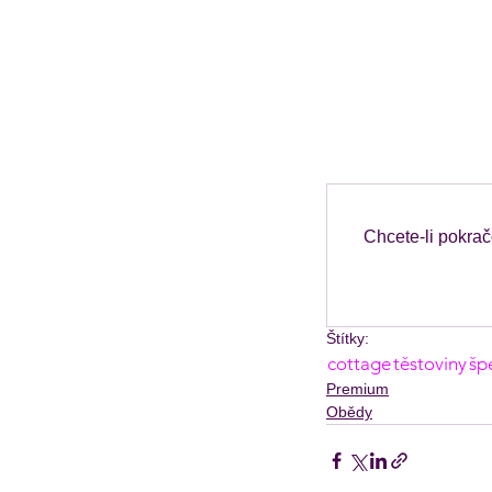
Chcete-li pokrač
Štítky:
cottage
těstoviny
šp
Premium
Obědy