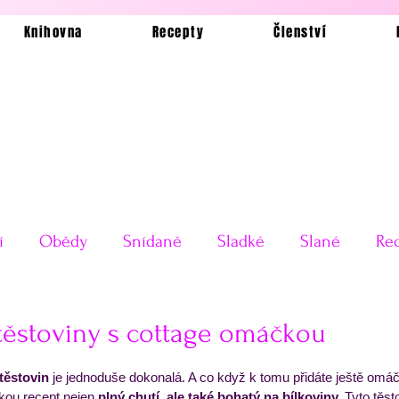
Knihovna
Recepty
Členství
í
Obědy
Snídaně
Sladké
Slané
Rec
Ukázkové jídelníčky
Bez lepku
Silvestrovské o
těstoviny s cottage omáčkou
 5 hvězdiček.
těstovin
 je jednoduše dokonalá. A co když k tomu přidáte ještě omáč
Testy receptů
Pečení a vaření
Příkladové jí
kou recept nejen 
plný chutí, ale také bohatý na bílkoviny.
 Tyto těs