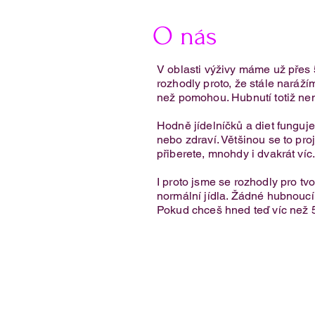
O nás
V oblasti výživy máme už přes 
rozhodly proto, že stále narážím
než pomohou. Hubnutí totiž nen
Křehké rohlíčky z cottage sýru
Hodně jídelníčků a diet fungu
nebo zdraví. Většinou se to proj
přiberete, mnohdy i dvakrát víc
I proto jsme se rozhodly pro tv
normální jídla. Žádné hubnoucí k
Pokud chceš hned teď víc než 