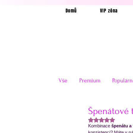
Domů
VIP zóna
Vše
Premium
Populárn
Horkovzdušná fritéza
Špenátové 
Hodnoceno NaN z
Kombinace 
špenátu a 
Velikonoce
Valentýn
konzistencí? Máte v ru