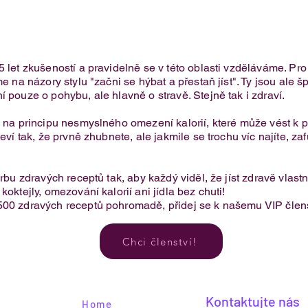
5 let zkušeností a pravidelně se v této oblasti vzděláváme. Pr
e na názory stylu "začni se hýbat a přestaň jíst". Ty jsou ale 
í pouze o pohybu, ale hlavně o stravě. Stejně tak i zdraví.
Jednoduchý švestkový koláč s
je na principu nesmyslného omezení kalorií, které může vést 
tvarohem
eví tak, že prvně zhubnete, ale jakmile se trochu víc najíte, za
.
orbu zdravých receptů tak, aby každý viděl, že jíst zdravě vlas
oktejly, omezování kalorií ani jídla bez chuti!​
500 zdravých receptů pohromadě, přidej se k našemu VIP člens
Chci členství!
Kontaktujte nás
Home