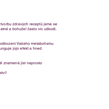
o tvorbu zdravých receptů jsme se
špatné a bohužel často víc uškodí,
k poškození Vašeho metabolismu
funguje jojo efekt a hned
tně znamená jíst naprosto
tví!