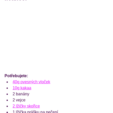
Potřebujete:
40g ovesných vloček
10g kakaa
2 banány
2 vejce
2 lžičky skořice
1 lžička prášku na pečení