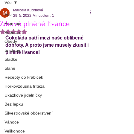
Vše
Marcela Kudrnová
Vše
29. 5. 2022
Minut čtení: 1
Zdravé plněné lívance
Premium
Hodnoceno NaN z 5 hvězdiček.
Populární
Čokoláda patří mezi naše oblíbené 
Obědy
dobroty. A proto jsme musely zkusit i 
Snídaně
plněné lívance! 
Sladké
Slané
Recepty do krabiček
Horkovzdušná fritéza
Ukázkové jídelníčky
Bez lepku
Silvestrovské občerstvení
Vánoce
Velikonoce