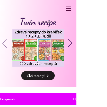
Twin recipe
Chci recepty!
Příspěvek