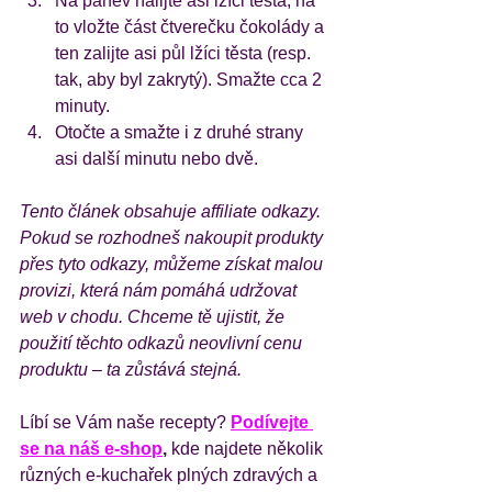
Na pánev nalijte asi lžíci těsta, na 
to vložte část čtverečku čokolády a 
ten zalijte asi půl lžíci těsta (resp. 
tak, aby byl zakrytý). Smažte cca 2 
minuty.
Otočte a smažte i z druhé strany 
asi další minutu nebo dvě.
Tento článek obsahuje affiliate odkazy. 
Pokud se rozhodneš nakoupit produkty 
přes tyto odkazy, můžeme získat malou 
provizi, která nám pomáhá udržovat 
web v chodu. Chceme tě ujistit, že 
použití těchto odkazů neovlivní cenu 
produktu – ta zůstává stejná.
Líbí se Vám naše recepty?
Podívejte 
se na náš 
e-shop
,
 kde najdete několik 
různých e-kuchařek plných zdravých a 