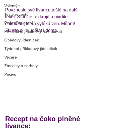
Valentýn
Povzneste své lívance ještě na další 
Testy receptů
level. Stačí je rozkrojit a uvidíte 
Pečení a vaření
čokoládu, která vytéká ven. Mňam! 
Zkuste si je udělat i doma. 
Příkladové jídelníčky na hubnutí
Obědový jídelníček
Týdenní příkladový jídelníček
Večeře
Zmrzliny a sorbety
Pečivo
Recept na čoko plněné 
lívance: