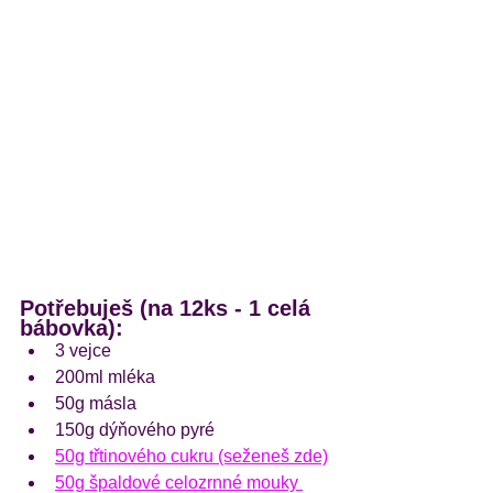
Potřebuješ (na 12ks - 1 celá 
bábovka):
3 vejce
200ml mléka
50g másla
150g dýňového pyré
50g třtinového cukru (seženeš zde)
50g špaldové celozrnné mouky 