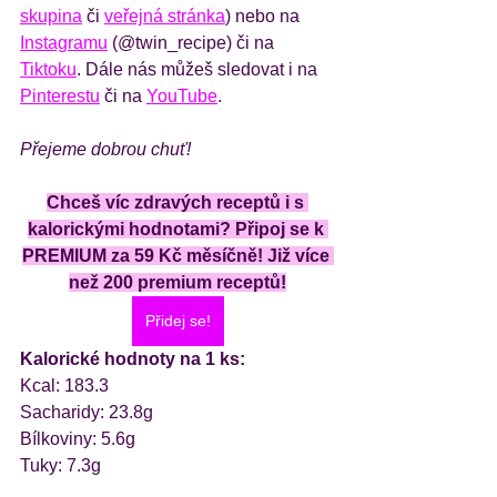
skupina
 či 
veřejná stránka
) nebo na 
Instagramu
 (@twin_recipe) či na 
Tiktoku
. Dále nás můžeš sledovat i na 
Pinterestu
 či na 
YouTube
.
Přejeme dobrou chuť!
Chceš víc zdravých receptů i s 
kalorickými hodnotami? Připoj se k 
PREMIUM za 59 Kč měsíčně! Již více 
než 200 premium receptů!
Přidej se!
Kalorické hodnoty na 1 ks:
Kcal: 183.3
Sacharidy: 23.8g
Bílkoviny: 5.6g
Tuky: 7.3g