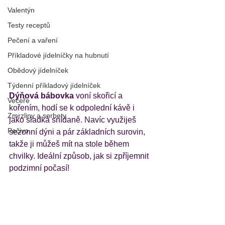
Valentýn
Testy receptů
Pečení a vaření
Příkladové jídelníčky na hubnutí
Obědový jídelníček
Týdenní příkladový jídelníček
Dýňová bábovka
 voní skořicí a 
Večeře
kořením, hodí se k odpolední kávě i 
Zmrzliny a sorbety
jako sladká snídaně. Navíc využiješ 
Pečivo
sezonní dýni a pár základních surovin, 
takže ji můžeš mít na stole během 
chvilky. Ideální způsob, jak si zpříjemnit 
podzimní počasí! 