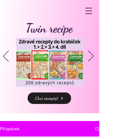
Twin recipe
Chci recepty!
Příspěvek