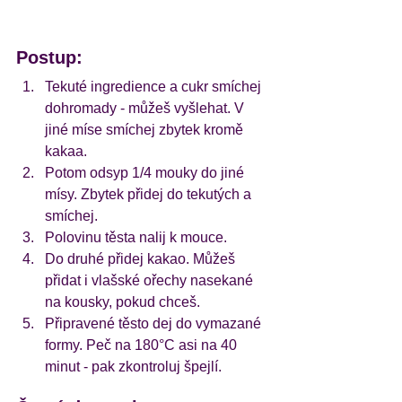
Postup:
Tekuté ingredience a cukr smíchej 
dohromady - můžeš vyšlehat. V 
jiné míse smíchej zbytek kromě 
kakaa.
Potom odsyp 1/4 mouky do jiné 
mísy. Zbytek přidej do tekutých a 
smíchej.
Polovinu těsta nalij k mouce.
Do druhé přidej kakao. Můžeš 
přidat i vlašské ořechy nasekané 
na kousky, pokud chceš. 
Připravené těsto dej do vymazané 
formy. Peč na 180°C asi na 40 
minut - pak zkontroluj špejlí.