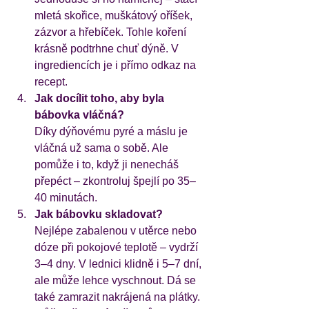
mletá skořice, muškátový oříšek, 
zázvor a hřebíček. Tohle koření 
krásně podtrhne chuť dýně. V 
ingrediencích je i přímo odkaz na 
recept.
Jak docílit toho, aby byla 
bábovka vláčná?
Díky dýňovému pyré a máslu je 
vláčná už sama o sobě. Ale 
pomůže i to, když ji nenecháš 
přepéct – zkontroluj špejlí po 35–
40 minutách.
Jak bábovku skladovat?
Nejlépe zabalenou v utěrce nebo 
dóze při pokojové teplotě – vydrží 
3–4 dny. V lednici klidně i 5–7 dní, 
ale může lehce vyschnout. Dá se 
také zamrazit nakrájená na plátky.