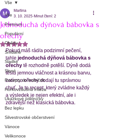
Vše
Martina
Vše
3. 10. 2025
Minut čtení: 2
Jednoduchá dýňová bábovka s
Premium
Populární
ořechy
Obědy
Hodnoceno NaN z 5 hvězdiček.
Pokud máš rád/a podzimní pečení, 
Snídaně
tahle 
jednoduchá dýňová bábovka s 
Sladké
ořechy
 tě rozhodně potěší. Dýně dodá 
Slané
těstu jemnou vláčnost a krásnou barvu, 
Recepty do krabiček
zatímco ořechy dodají tu správnou 
chuť. Je to recept, který zvládne každý 
Horkovzdušná fritéza
a výsledek je nejen efektní, ale i 
Ukázkové jídelníčky
zdravější než klasická bábovka.
Bez lepku
Silvestrovské občerstvení
Vánoce
Velikonoce