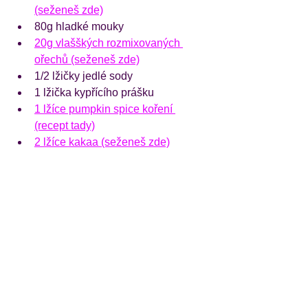
(seženeš zde)
80g hladké mouky
20g vlašškých rozmixovaných 
ořechů (seženeš zde)
1/2 lžičky jedlé sody
1 lžička kypřícího prášku
1 lžíce pumpkin spice koření 
(recept tady)
2 lžíce kakaa (seženeš zde)