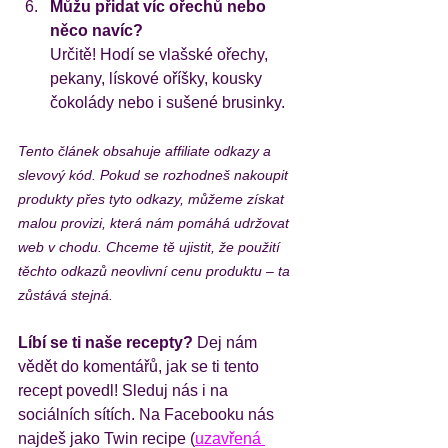
Můžu přidat víc ořechů nebo 
něco navíc?
Určitě! Hodí se vlašské ořechy, 
pekany, lískové oříšky, kousky 
čokolády nebo i sušené brusinky.
Tento článek obsahuje affiliate odkazy a 
slevový kód. Pokud se rozhodneš nakoupit 
produkty přes tyto odkazy, můžeme získat 
malou provizi, která nám pomáhá udržovat 
web v chodu. Chceme tě ujistit, že použití 
těchto odkazů neovlivní cenu produktu – ta 
zůstává stejná. 
Líbí se ti naše recepty?
 Dej nám 
vědět do komentářů, jak se ti tento 
recept povedl! Sleduj nás i na 
sociálních sítích. Na Facebooku nás 
najdeš jako Twin recipe (
uzavřená 