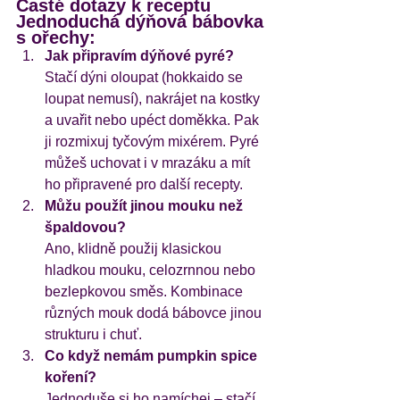
Časté dotazy k receptu 
Jednoduchá dýňová bábovka 
s ořechy:
Jak připravím dýňové pyré?
Stačí dýni oloupat (hokkaido se 
loupat nemusí), nakrájet na kostky 
a uvařit nebo upéct doměkka. Pak 
ji rozmixuj tyčovým mixérem. Pyré 
můžeš uchovat i v mrazáku a mít 
ho připravené pro další recepty.
Můžu použít jinou mouku než 
špaldovou?
Ano, klidně použij klasickou 
hladkou mouku, celozrnnou nebo 
bezlepkovou směs. Kombinace 
různých mouk dodá bábovce jinou 
strukturu i chuť.
Co když nemám pumpkin spice 
koření?
Jednoduše si ho namíchej – stačí 