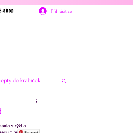
E-shop
Přihlásit se
epty do krabiček
bčerstvení
Vánoce
d
sala s rýží a 
delníčky na hubnutí
readu z řeckého 
Pinterest