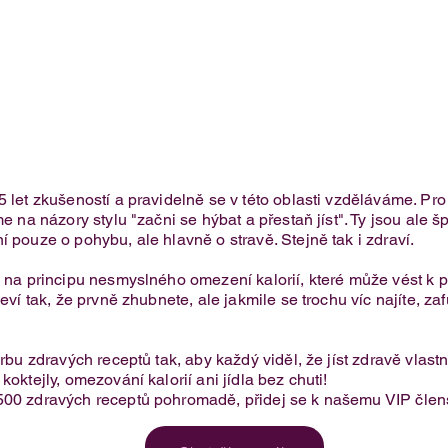
5 let zkušeností a pravidelně se v této oblasti vzděláváme. Pr
e na názory stylu "začni se hýbat a přestaň jíst". Ty jsou ale 
í pouze o pohybu, ale hlavně o stravě. Stejně tak i zdraví.
Domácí verze Nesquik tyčinek:
je na principu nesmyslného omezení kalorií, které může vést 
odlehčený recept
eví tak, že prvně zhubnete, ale jakmile se trochu víc najíte, za
.
orbu zdravých receptů tak, aby každý viděl, že jíst zdravě vlas
oktejly, omezování kalorií ani jídla bez chuti!​
500 zdravých receptů pohromadě, přidej se k našemu VIP člens