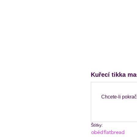
Kuřecí tikka mas
Chcete-li pokrač
Štítky:
oběd
flatbread