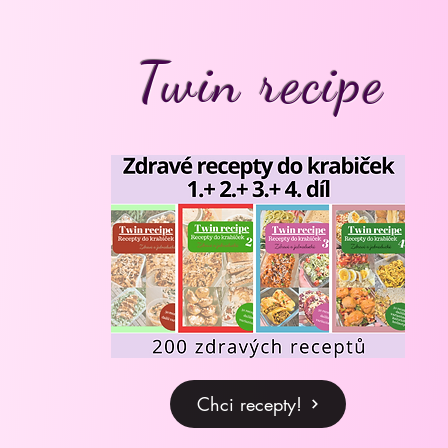
Twin recipe
Chci recepty!