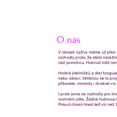
O nás
V oblasti výživy máme už přes 
rozhodly proto, že stále narážím
než pomohou. Hubnutí totiž nen
Jednoduchý švestkový koláč s
Hodně jídelníčků a diet fungu
tvarohem
nebo zdraví. Většinou se to proj
přiberete, mnohdy i dvakrát víc
I proto jsme se rozhodly pro tv
normální jídla. Žádné hubnoucí k
Pokud chceš hned teď víc než 