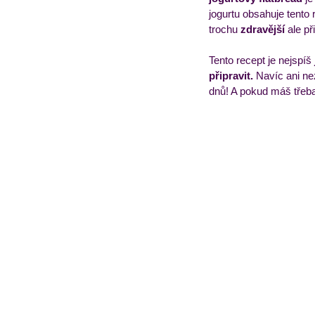
jogurtu obsahuje tento 
trochu
 zdravější
 ale p
Obědový jídelníček
T
Tento recept je nejspíš 
připravit.
 Navíc ani ne
dnů! A pokud máš třeba