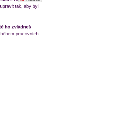
pravit tak, aby byl 
sorbety
Pečivo
tě ho zvládneš 
š během pracovních 