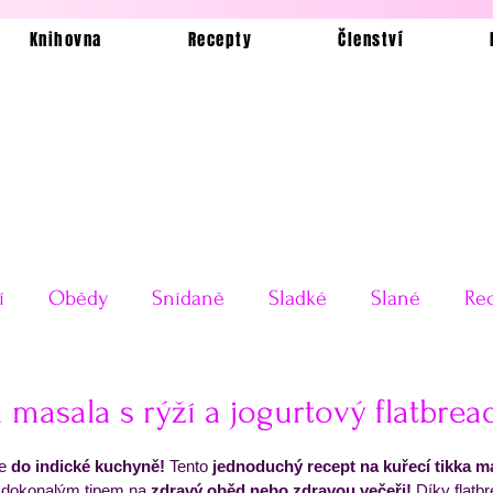
Knihovna
Recepty
Členství
í
Obědy
Snídaně
Sladké
Slané
Rec
Ukázkové jídelníčky
Bez lepku
Silvestrovské o
a masala s rýží a jogurtový flatbrea
 5 hvězdiček.
e 
do indické kuchyně!
 Tento
 jednoduchý recept na kuřecí tikka ma
Testy receptů
Pečení a vaření
Příkladové jí
e dokonalým tipem na
 zdravý oběd nebo zdravou večeři!
 Díky flatb