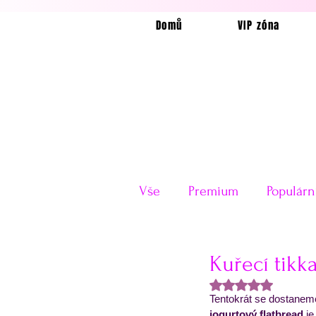
Domů
VIP zóna
Vše
Premium
Populárn
Horkovzdušná fritéza
Kuřecí tikk
Hodnoceno NaN z
Tentokrát se dostanem
Velikonoce
Valentýn
jogurtový flatbread
 j