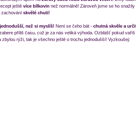
recept ještě 
více bílkovin 
než normálně! Zároveň jsme se ho snažily u
ři zachování
 skvělé chuti! 
ýdenní příkladový jídelníček
Večeře
Zmrzliny a 
jednodušší, než si myslíš!
 Není se čeho bát - 
chutná skvěle a urči
zabere příliš času, což je za nás veliká výhoda. Ozblášť pokud vaří
 zbylou rýži, tak je všechno ještě o trochu jednodušší! Vyzkoušej: