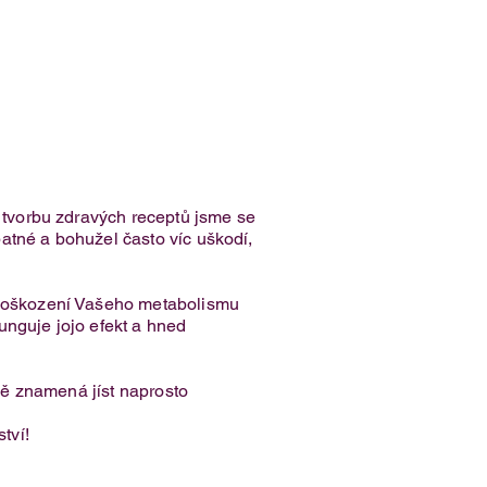
o tvorbu zdravých receptů jsme se
špatné a bohužel často víc uškodí,
k poškození Vašeho metabolismu
funguje jojo efekt a hned
tně znamená jíst naprosto
tví!