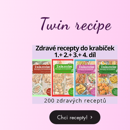
Twin recipe
Chci recepty!