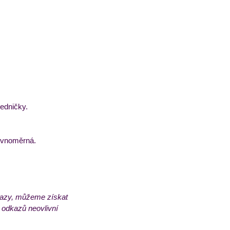
ledničky.
rovnoměrná.
dkazy, můžeme získat 
 odkazů neovlivní 