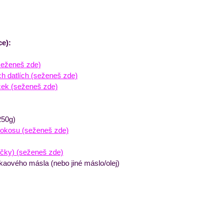
ce):
seženeš zde)
 datlích (seženeš zde)
ček (seženeš zde)
250g)
kokosu (seženeš zde)
ečky) (seženeš zde)
kaového másla (nebo jiné máslo/olej)