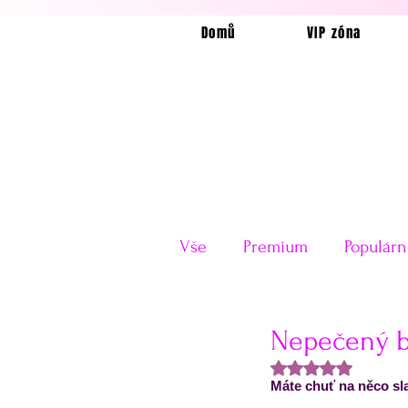
Domů
VIP zóna
Vše
Premium
Populárn
Horkovzdušná fritéza
Nepečený b
Hodnoceno NaN z
Máte chuť na něco sla
Velikonoce
Valentýn