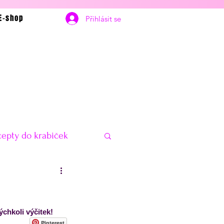
E-shop
Přihlásit se
epty do krabiček
bčerstvení
Vánoce
chkoli výčitek! 
delníčky na hubnutí
Pinterest