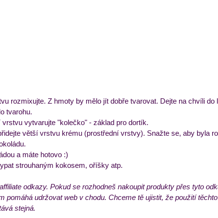
vu rozmixujte. Z hmoty by mělo jít dobře tvarovat. Dejte na chvíli do 
o tvarohu.
vrstvu vytvarujte "kolečko" - základ pro dortík.
řidejte větší vrstvu krému (prostřední vrstvy). Snažte se, aby byla 
okoládu.
ládou a máte hotovo :)
ypat strouhaným kokosem, oříšky atp.
affiliate odkazy. Pokud se rozhodneš nakoupit produkty přes tyto o
ám pomáhá udržovat web v chodu. Chceme tě ujistit, že použití těchto
tává stejná.