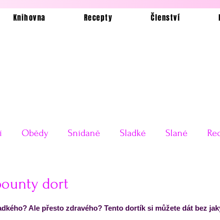
Knihovna
Recepty
Členství
í
Obědy
Snídaně
Sladké
Slané
Rec
Ukázkové jídelníčky
Bez lepku
Silvestrovské o
ounty dort
 5 hvězdiček.
dkého? Ale přesto zdravého? Tento dortík si můžete dát bez jaký
Testy receptů
Pečení a vaření
Příkladové jí