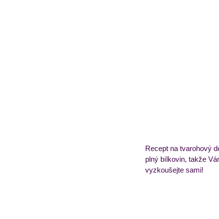
Obědový jídelníček
T
Recept na tvarohový do
plný bílkovin, takže V
vyzkoušejte sami! 