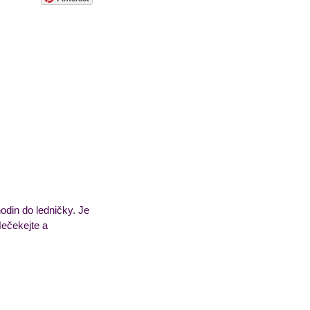
sorbety
Pečivo
odin do ledničky. Je 
ečekejte a 