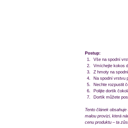
Postup:
Vše na spodní vrst
Vmíchejte kokos d
Z hmoty na spodní 
Na spodní vrstvu p
Nechte rozpustit č
Polijte dortík čoko
Dortík můžete pos
Tento článek obsahuje 
malou provizi, která n
cenu produktu – ta zůs