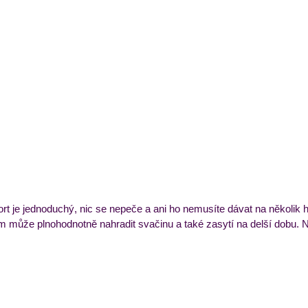
ýdenní příkladový jídelníček
Večeře
Zmrzliny a 
rt je jednoduchý, nic se nepeče a ani ho nemusíte dávat na několik h
ám může plnohodnotně nahradit svačinu a také zasytí na delší dobu. N