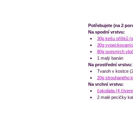
Potřebujete (na 2 por
Na spodní vrstvu:
30g kešu oříšků (
30g vypeckovaných
80g ovesných vlo
1 malý banán
Na prostřední vrstvu:
Tvaroh v kostce (
20g strouhaného 
Na vrchní vrstvu:
čokoláda (4 čtver
2 malé pecičky ka