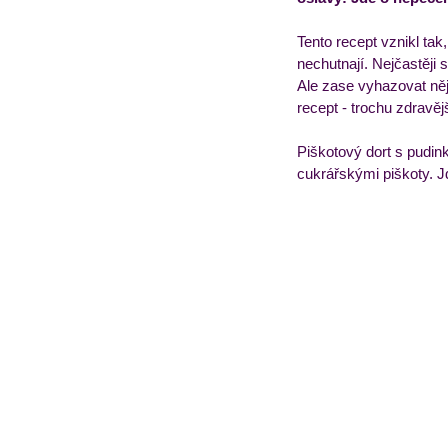
Tento recept vznikl ta
Obědový jídelníček
T
nechutnají. Nejčastěji s
Ale zase vyhazovat něja
recept - trochu zdravěj
Piškotový dort s pudink
cukrářskými piškoty. J