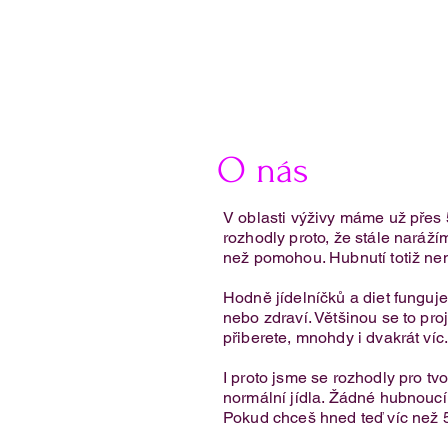
O nás
V oblasti výživy máme už přes 
rozhodly proto, že stále narážím
než pomohou. Hubnutí totiž nen
Nepečený jahodový dort se
Hodně jídelníčků a diet fungu
zakysanou smetanou
nebo zdraví. Většinou se to proj
přiberete, mnohdy i dvakrát víc
I proto jsme se rozhodly pro tv
normální jídla. Žádné hubnoucí k
Pokud chceš hned teď víc než 