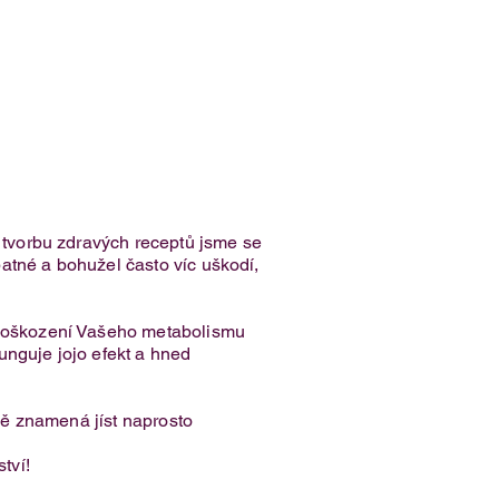
o tvorbu zdravých receptů jsme se
špatné a bohužel často víc uškodí,
k poškození Vašeho metabolismu
funguje jojo efekt a hned
tně znamená jíst naprosto
tví!