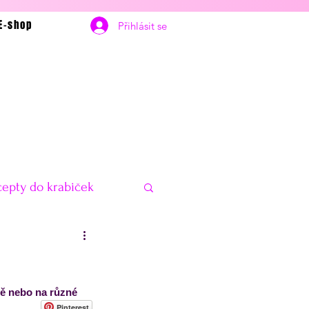
E-shop
Přihlásit se
epty do krabiček
bčerstvení
Vánoce
vě nebo na různé 
delníčky na hubnutí
Pinterest