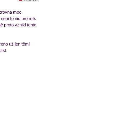
 zrovna moc 
sorbety
Pečivo
 není to nic pro mě. 
 proto vznikl tento 
čeno už jen těmi 
díš!