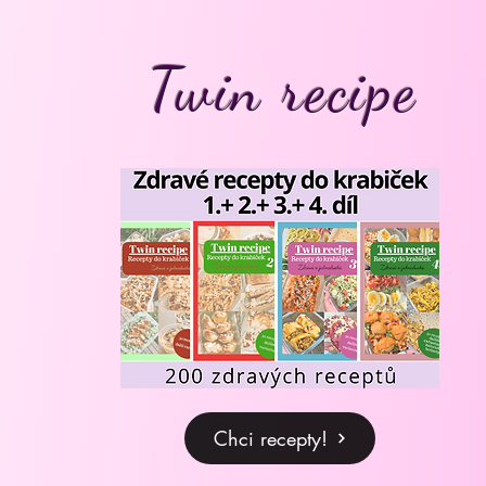
Twin recipe
Chci recepty!