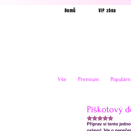
Domů
VIP zóna
Vše
Premium
Populárn
Horkovzdušná fritéza
Piškotový d
Hodnoceno NaN z
Připrav si tento jedn
Velikonoce
Valentýn
oslavy! Jde o nepečen