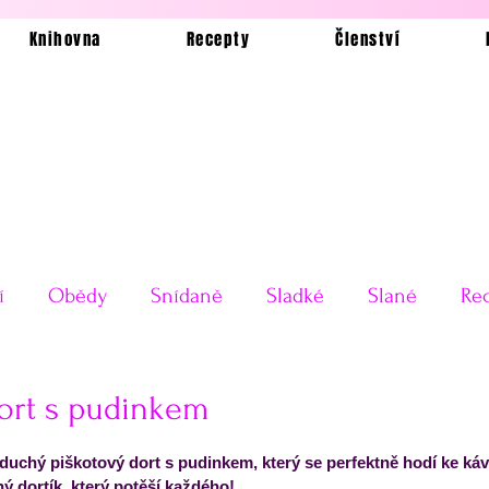
Knihovna
Recepty
Členství
í
Obědy
Snídaně
Sladké
Slané
Rec
Ukázkové jídelníčky
Bez lepku
Silvestrovské o
ort s pudinkem
 5 hvězdiček.
oduchý piškotový dort s pudinkem, který se perfektně hodí ke ká
Testy receptů
Pečení a vaření
Příkladové jí
ý dortík, který potěší každého! 