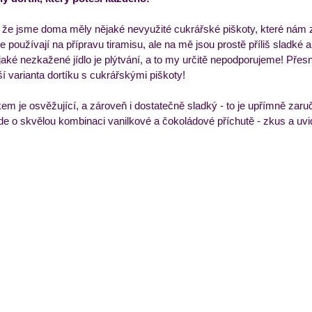
k, že jsme doma měly nějaké nevyužité cukrářské piškoty, které nám
ýdenní příkladový jídelníček
Večeře
Zmrzliny a 
e používají na přípravu tiramisu, ale na mě jsou prostě příliš sladké a
ké nezkažené jídlo je plýtvání, a to my určitě nepodporujeme! Přesně
ší varianta dortíku s cukrářskými piškoty!
em je osvěžující, a zároveň i dostatečně sladký - to je upřímně zaru
de o skvělou kombinaci vanilkové a čokoládové příchutě - zkus a uvi