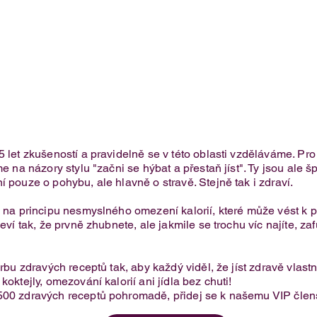
5 let zkušeností a pravidelně se v této oblasti vzděláváme. Pr
e na názory stylu "začni se hýbat a přestaň jíst". Ty jsou ale 
í pouze o pohybu, ale hlavně o stravě. Stejně tak i zdraví.
Jednoduchý lotus dezert do
je na principu nesmyslného omezení kalorií, které může vést 
skleničky
eví tak, že prvně zhubnete, ale jakmile se trochu víc najíte, za
.
orbu zdravých receptů tak, aby každý viděl, že jíst zdravě vlas
oktejly, omezování kalorií ani jídla bez chuti!​
500 zdravých receptů pohromadě, přidej se k našemu VIP člens