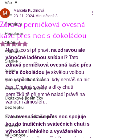
Vše
Marcela Kudrnová
Vše
23. 11. 2024
Minut čtení: 3
Zdravá perníčková ovesná
Premium
Populární
kaše přes noc s čokoládou
Obědy
Hodnoceno NaN z 5 hvězdiček.
Nevíš, co si připravit 
na zdravou ale 
Snídaně
vánočně laděnou snídani?
 Tato 
Sladké
zdravá perníčková ovesná kaše přes 
Slané
noc s čokoládou
 je skvělou volbou 
Recepty do krabiček
pro uspěchaná rána, kdy nemáš na nic 
čas. Chutná skvěle a díky chuti 
Horkovzdušná fritéza
perníčků tě příjemně naladí právě na 
Ukázkové jídelníčky
vánoční atmosféru. 
Bez lepku
Silvestrovské občerstvení
Tato
 ovesná kaše přes noc spojuje 
kouzlo tradičních svátečních chutí s 
Vánoce
výhodami lehkého a vyváženého 
Velikonoce