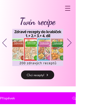
Twin recipe
Chci recepty!
Příspěvek