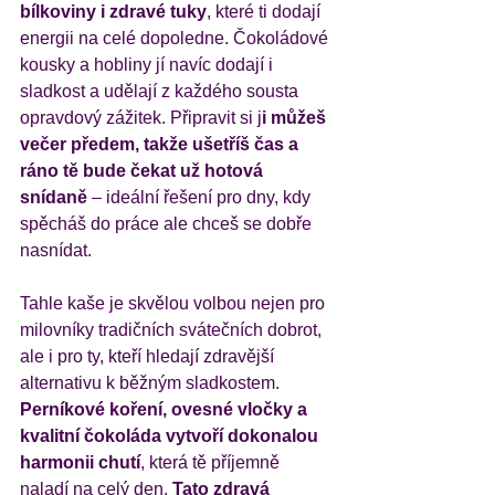
bílkoviny i zdravé tuky
, které ti dodají 
energii na celé dopoledne. Čokoládové 
kousky a hobliny jí navíc dodají i 
sladkost a udělají z každého sousta 
opravdový zážitek. Připravit si j
i můžeš 
večer předem, takže ušetříš čas a 
ráno tě bude čekat už hotová 
snídaně
 – ideální řešení pro dny, kdy 
spěcháš do práce ale chceš se dobře 
nasnídat. 
Tahle kaše je skvělou volbou nejen pro 
milovníky tradičních svátečních dobrot, 
ale i pro ty, kteří hledají zdravější 
alternativu k běžným sladkostem. 
Perníkové koření, ovesné vločky a 
kvalitní čokoláda vytvoří dokonalou 
harmonii chutí
, která tě příjemně 
naladí na celý den. 
Tato zdravá 