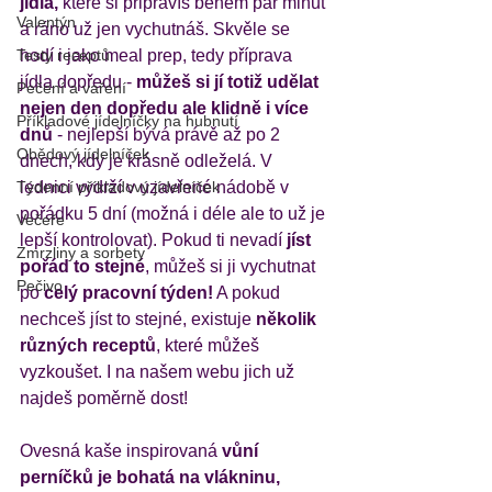
jídla,
 které si připravíš během pár minut 
Valentýn
a ráno už jen vychutnáš. Skvěle se 
Testy receptů
hodí i jako meal prep, tedy příprava 
jídla dopředu -
 můžeš si jí totiž udělat 
Pečení a vaření
nejen den dopředu ale klidně i více 
Příkladové jídelníčky na hubnutí
dnů 
- nejlepší bývá právě až po 2 
Obědový jídelníček
dnech, kdy je krásně odleželá. V 
Týdenní příkladový jídelníček
lednici vydrží v uzavřené nádobě v 
pořádku 5 dní (možná i déle ale to už je 
Večeře
lepší kontrolovat). Pokud ti nevadí
 jíst 
Zmrzliny a sorbety
pořád to stejné
, můžeš si ji vychutnat 
Pečivo
po 
celý pracovní týden!
 A pokud 
nechceš jíst to stejné, existuje 
několik 
různých receptů
, které můžeš 
vyzkoušet. I na našem webu jich už 
najdeš poměrně dost! 
Ovesná kaše inspirovaná
 vůní 
perníčků je bohatá na vlákninu, 