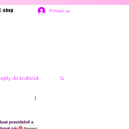
E-shop
Přihlásit se
epty do krabiček
bčerstvení
Vánoce
ávat pravidelně a 
delníčky na hubnutí
ohové náplni 
Pinterest