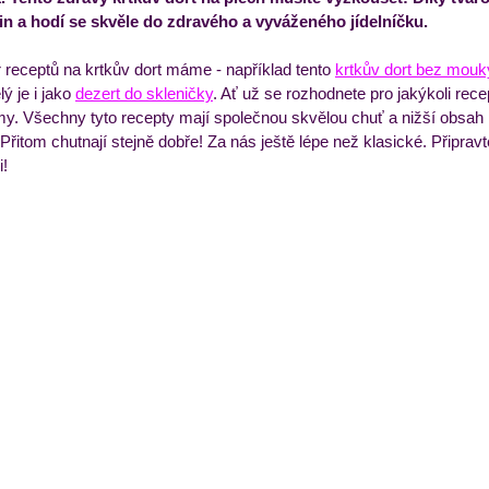
vin a hodí se skvěle do zdravého a vyváženého jídelníčku.
ýdenní příkladový jídelníček
Večeře
Zmrzliny a 
eceptů na krtkův dort máme - například tento 
krtkův dort bez mouk
lý je i jako 
dezert do skleničky
. Ať už se rozhodnete pro jakýkoli rece
my. Všechny tyto recepty mají společnou skvělou chuť a nižší obsah k
 Přitom chutnají stejně dobře! Za nás ještě lépe než klasické. Připravt
i!