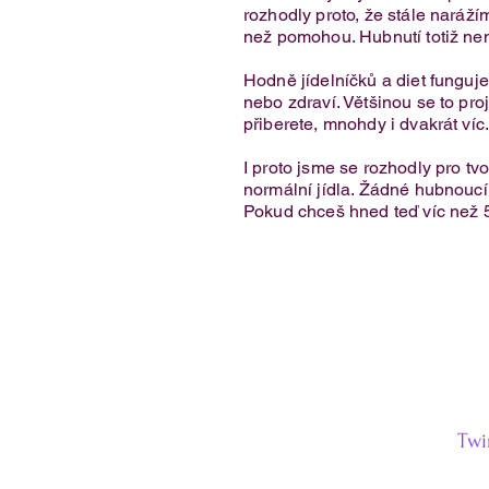
rozhodly proto, že stále narážím
než pomohou. Hubnutí totiž nen
Křehké rohlíčky z cottage sýru
Hodně jídelníčků a diet fungu
nebo zdraví. Většinou se to proj
přiberete, mnohdy i dvakrát víc
I proto jsme se rozhodly pro tv
normální jídla. Žádné hubnoucí k
Pokud chceš hned teď víc než 
Twi