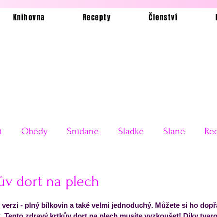
Knihovna
Recepty
Členství
í
Obědy
Snídaně
Sladké
Slané
Rec
Ukázkové jídelníčky
Bez lepku
Silvestrovské o
ův dort na plech
 5 hvězdiček.
 verzi - plný bílkovin a také velmi jednoduchý. Můžete si ho dopř
Testy receptů
Pečení a vaření
Příkladové jí
k. Tento zdravý krtkův dort na plech musíte vyzkoušet! Díky tvar