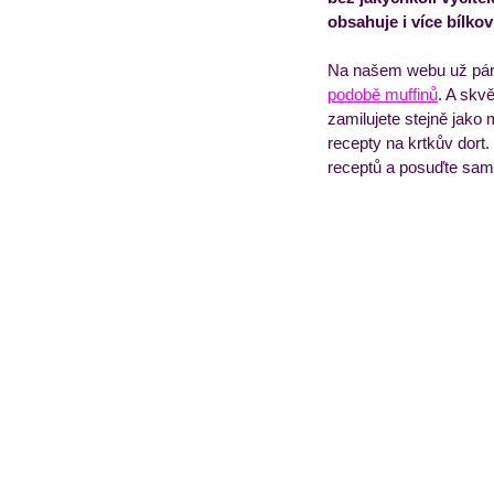
obsahuje i více bílko
Obědový jídelníček
T
Na našem webu už pár r
podobě muffinů
. A skvě
zamilujete stejně jako 
recepty na krtkův dort.
receptů a posuďte sam