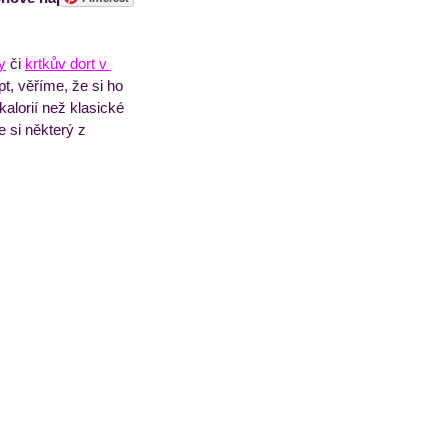
sorbety
Pečivo
y
 či 
krtkův dort v 
pt, věříme, že si ho 
alorií než klasické 
e si některý z 