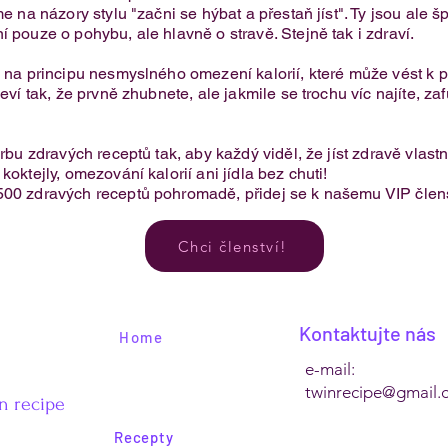
e na názory stylu "začni se hýbat a přestaň jíst". Ty jsou ale 
í pouze o pohybu, ale hlavně o stravě. Stejně tak i zdraví.
Jednoduchý recept na vafle z
je na principu nesmyslného omezení kalorií, které může vést 
cottage sýra
eví tak, že prvně zhubnete, ale jakmile se trochu víc najíte, za
.
orbu zdravých receptů tak, aby každý viděl, že jíst zdravě vlas
oktejly, omezování kalorií ani jídla bez chuti!​
500 zdravých receptů pohromadě, přidej se k našemu VIP člens
Chci členství!
Kontaktujte nás
Home
e-mail:
twinrecipe@gmail.
n recipe
Recepty