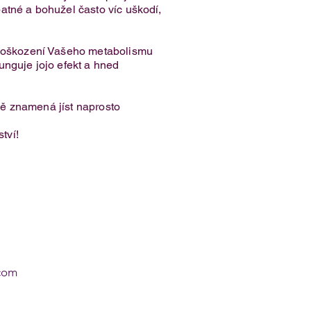
špatné a bohužel často víc uškodí,
k poškození Vašeho metabolismu
funguje jojo efekt a hned
tně znamená jíst naprosto
tví!
com