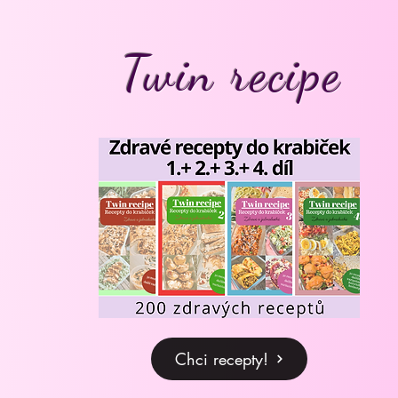
Twin recipe
Chci recepty!