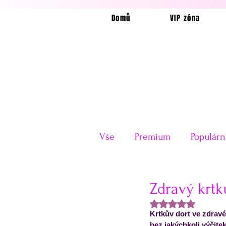
Domů
VIP zóna
Vše
Premium
Populárn
Horkovzdušná fritéza
Zdravý krtk
Hodnoceno NaN z
Krtkův dort ve zdravé
Velikonoce
Valentýn
bez jakýchkoli výčite