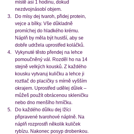
místě asi 1 hodinu, dokud 
nezdvojnásobí objem.
Do mísy dej tvaroh, přidej protein, 
vejce a bílky. Vše důkladně 
promíchej do hladkého krému. 
Náplň by měla být hustší, aby se 
dobře udržela uprostřed koláčků.
Vykynuté těsto přendej na lehce 
pomoučněný vál. Rozděl ho na 14 
stejně velkých kousků. Z každého 
kousku vytvaruj kuličku a lehce ji 
roztlač do placičky s mírně vyšším 
okrajem. Uprostřed udělej důlek – 
můžeš použít obrácenou skleničku 
nebo dno menšího hrníčku.
Do každého důlku dej lžíci 
připravené tvarohové náplně. Na 
náplň rozprostři několik kuliček 
rybízu. Nakonec posyp drobenkou. 