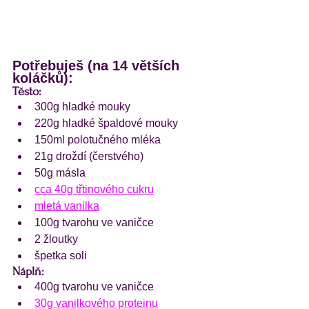
Potřebuješ (na 14 větších 
koláčků):
Těsto:
300g hladké mouky
220g hladké špaldové mouky
150ml polotučného mléka
21g droždí (čerstvého)
50g másla
cca 40g třtinového cukru
mletá vanilka
100g tvarohu ve vaničce
2 žloutky
špetka soli
Náplň:
400g tvarohu ve vaničce
30g vanilkového proteinu