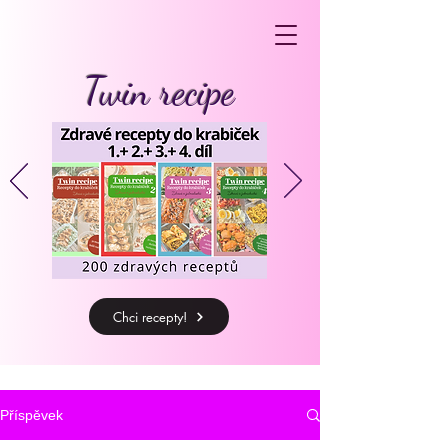
Twin recipe
Chci recepty!
Příspěvek