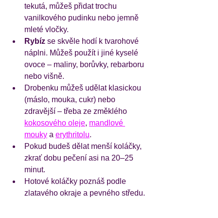
tekutá, můžeš přidat trochu 
vanilkového pudinku nebo jemně 
mleté vločky.
Rybíz
 se skvěle hodí k tvarohové 
náplni. Můžeš použít i jiné kyselé 
ovoce – maliny, borůvky, rebarboru 
nebo višně.
Drobenku můžeš udělat klasickou 
(máslo, mouka, cukr) nebo 
zdravější – třeba ze změklého 
kokosového oleje
, 
mandlové 
mouky
 a 
erythritolu
.
Pokud budeš dělat menší koláčky, 
zkrať dobu pečení asi na 20–25 
minut.
Hotové koláčky poznáš podle 
zlatavého okraje a pevného středu.