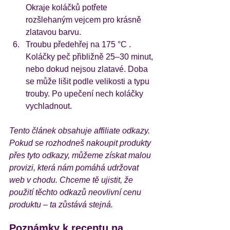
Okraje koláčků potřete 
rozšlehaným vejcem pro krásně 
zlatavou barvu.
Troubu předehřej na 175 °C . 
Koláčky peč přibližně 25–30 minut, 
nebo dokud nejsou zlatavé. Doba 
se může lišit podle velikosti a typu 
trouby. Po upečení nech koláčky 
vychladnout.
Tento článek obsahuje affiliate odkazy. 
Pokud se rozhodneš nakoupit produkty 
přes tyto odkazy, můžeme získat malou 
provizi, která nám pomáhá udržovat 
web v chodu. Chceme tě ujistit, že 
použití těchto odkazů neovlivní cenu 
produktu – ta zůstává stejná.
Poznámky k receptu na 