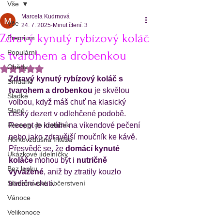
Vše
Marcela Kudrnová
Vše
24. 7. 2025
Minut čtení: 3
Zdravý kynutý rybízový koláč
Premium
Populární
s tvarohem a drobenkou
Obědy
Hodnoceno NaN z 5 hvězdiček.
Zdravý kynutý rybízový koláč s 
Snídaně
tvarohem a drobenkou
 je skvělou 
Sladké
volbou, když máš chuť na klasický 
Slané
český dezert v odlehčené podobě. 
Recepty do krabiček
Recept je ideální na víkendové pečení 
nebo jako zdravější moučník ke kávě. 
Horkovzdušná fritéza
Přesvědč se, že 
domácí kynuté 
Ukázkové jídelníčky
koláče
 mohou být i 
nutričně 
Bez lepku
vyvážené
, aniž by ztratily kouzlo 
Silvestrovské občerstvení
tradiční chuti.
Vánoce
Velikonoce