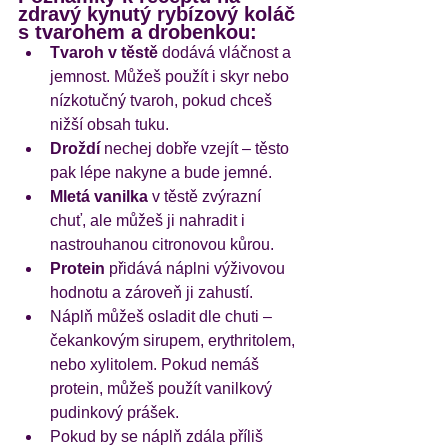
zdravý kynutý rybízový koláč 
s tvarohem a drobenkou:
Tvaroh v těstě
 dodává vláčnost a 
jemnost. Můžeš použít i skyr nebo 
nízkotučný tvaroh, pokud chceš 
nižší obsah tuku.
Droždí
 nechej dobře vzejít – těsto 
pak lépe nakyne a bude jemné.
Mletá vanilka
 v těstě zvýrazní 
chuť, ale můžeš ji nahradit i 
nastrouhanou citronovou kůrou.
Protein
 přidává náplni výživovou 
hodnotu a zároveň ji zahustí.
Náplň můžeš osladit dle chuti – 
čekankovým sirupem, erythritolem, 
nebo xylitolem. Pokud nemáš 
protein, můžeš použít vanilkový 
pudinkový prášek.
Pokud by se náplň zdála příliš 