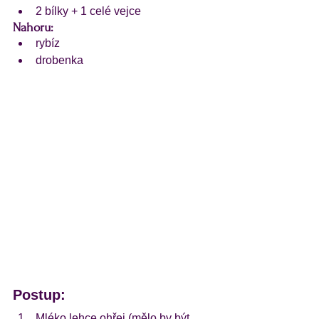
2 bílky + 1 celé vejce
Nahoru:
rybíz
drobenka
Postup:
Mléko lehce ohřej (mělo by být 