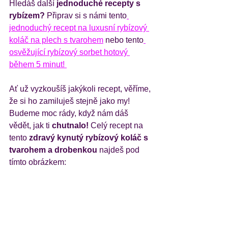
Hledáš další
 jednoduché recepty s 
rybízem? 
Připrav si s námi tento
jednoduchý recept na luxusní rybízový 
koláč na plech s tvarohem
 nebo tento
osvěžující rybízový sorbet hotový 
během 5 minut! 
Ať už vyzkoušíš jakýkoli recept, věříme, 
že si ho zamiluješ stejně jako my! 
Budeme moc rády, když nám dáš 
vědět, jak ti 
chutnalo!
 Celý recept na 
tento
 zdravý kynutý rybízový koláč s 
tvarohem a drobenkou 
najdeš pod 
tímto obrázkem: 