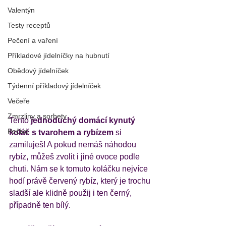
Valentýn
Testy receptů
Pečení a vaření
Příkladové jídelníčky na hubnutí
Obědový jídelníček
Týdenní příkladový jídelníček
Večeře
Zmrzliny a sorbety
Tento
 jednoduchý domácí kynutý 
Pečivo
koláč s tvarohem a rybízem
 si 
zamiluješ! A pokud nemáš náhodou 
rybíz, můžeš zvolit i jiné ovoce podle 
chuti. Nám se k tomuto koláčku nejvíce 
hodí právě červený rybíz, který je trochu 
sladší ale klidně použij i ten černý, 
případně ten bílý. 