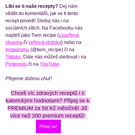
Líbí se ti naše recepty?
 Dej nám 
vědět do komentářů, jak se ti tento 
recept povedl! Sleduj nás i na 
sociálních sítích. Na Facebooku nás 
najdeš jako Twin recipe (
uzavřená 
skupina
 či 
veřejná stránka
) nebo na 
Instagramu
 (@twin_recipe) či na 
Tiktoku
. Dále nás můžeš sledovat i na 
Pinterestu
 či na 
YouTube
.
Přejeme dobrou chuť!
Chceš víc zdravých receptů i s 
kalorickými hodnotami? Připoj se k 
PREMIUM za 59 Kč měsíčně! Již 
více než 200 premium receptů! 
Přidej se!