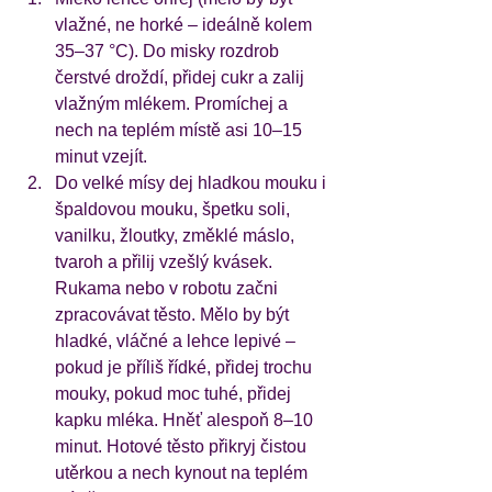
vlažné, ne horké – ideálně kolem 
35–37 °C). Do misky rozdrob 
čerstvé droždí, přidej cukr a zalij 
vlažným mlékem. Promíchej a 
nech na teplém místě asi 10–15 
minut vzejít. 
Do velké mísy dej hladkou mouku i 
špaldovou mouku, špetku soli, 
vanilku, žloutky, změklé máslo, 
tvaroh a přilij vzešlý kvásek. 
Rukama nebo v robotu začni 
zpracovávat těsto. Mělo by být 
hladké, vláčné a lehce lepivé – 
pokud je příliš řídké, přidej trochu 
mouky, pokud moc tuhé, přidej 
kapku mléka. Hněť alespoň 8–10 
minut. Hotové těsto přikryj čistou 
utěrkou a nech kynout na teplém 