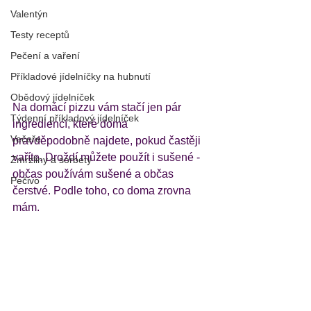
Valentýn
Testy receptů
Pečení a vaření
Příkladové jídelníčky na hubnutí
Obědový jídelníček
Na domácí pizzu vám stačí jen pár 
Týdenní příkladový jídelníček
ingrediencí, které doma 
Večeře
pravděpodobně najdete, pokud častěji 
vaříte. Droždí můžete použít i sušené - 
Zmrzliny a sorbety
občas používám sušené a občas 
Pečivo
čerstvé. Podle toho, co doma zrovna 
mám. 