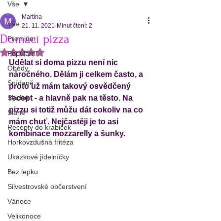
Vše
Martina
Vše
21. 11. 2021
Minut čtení: 2
Domácí pizza
Premium
Hodnoceno NaN z 5 hvězdiček.
Populární
Udělat si doma pizzu není nic 
Obědy
náročného. Dělám ji celkem často, a 
Snídaně
proto už mám takový osvědčený 
Sladké
recept - a hlavně pak na těsto. Na 
pizzu si totiž můžu dát cokoliv na co 
Slané
mám chuť. Nejčastěji je to asi 
Recepty do krabiček
kombinace mozzarelly a šunky. 
Horkovzdušná fritéza
Ukázkové jídelníčky
Bez lepku
Silvestrovské občerstvení
Vánoce
Velikonoce