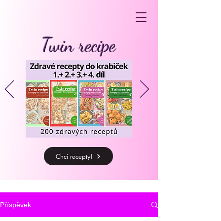
Twin recipe
Chci recepty!
Příspěvek