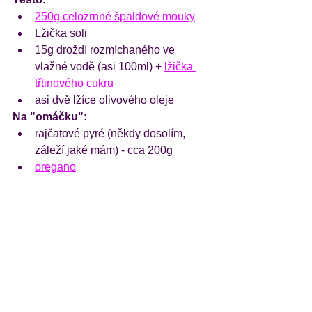
250g celozrnné špaldové mouky
Lžička soli
15g droždí rozmíchaného ve 
vlažné vodě (asi 100ml) + 
lžička 
třtinového cukru
asi dvě lžíce olivového oleje
Na "omáčku":
rajčatové pyré (někdy dosolím, 
záleží jaké mám) - cca 200g
oregano