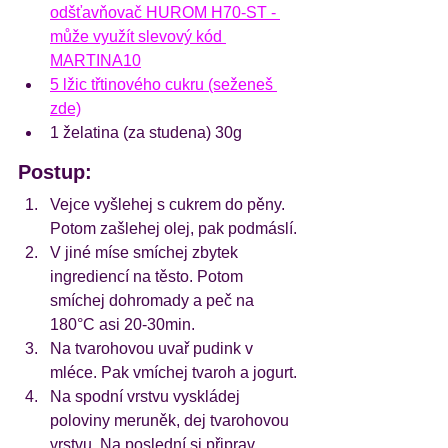
odšťavňovač HUROM H70-ST - 
může využít slevový kód 
MARTINA10
5 lžic třtinového cukru 
(seženeš 
zde)
1 želatina (za studena) 30g
Postup:
Vejce vyšlehej s cukrem do pěny. 
Potom zašlehej olej, pak podmáslí.
V jiné míse smíchej zbytek 
ingrediencí na těsto. Potom 
smíchej dohromady a peč na 
180°C asi 20-30min.
Na tvarohovou uvař pudink v 
mléce. Pak vmíchej tvaroh a jogurt. 
Na spodní vrstvu vyskládej 
poloviny meruněk, dej tvarohovou 
vrstvu. Na poslední si připrav 