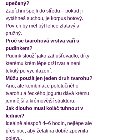
upečený?
Zapíchni špejli do středu – pokud ji 
vytáhneš suchou, je korpus hotový. 
Povrch by měl být lehce zlatavý a 
pružný.
Proč se tvarohová vrstva vaří s 
pudinkem?
Pudink slouží jako zahušťovadlo, díky 
kterému krém lépe drží tvar a není 
tekutý po vychlazení.
Můžu použít jen jeden druh tvarohu?
Ano, ale kombinace polotučného 
tvarohu a řeckého jogurtu dává krému 
jemnější a krémovější strukturu.
Jak dlouho musí koláč tuhnout v 
lednici?
Ideálně alespoň 4–6 hodin, nejlépe ale 
přes noc, aby želatina dobře zpevnila 
polevu.