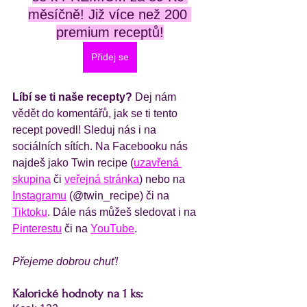
měsíčně! Již více než 200 
premium receptů!
Přidej se
Líbí se ti naše recepty?
 Dej nám 
vědět do komentářů, jak se ti tento 
recept povedl! Sleduj nás i na 
sociálních sítích. Na Facebooku nás 
najdeš jako Twin recipe (
uzavřená 
skupina
 či 
veřejná stránka
) nebo na 
Instagramu
 (@twin_recipe) či na 
Tiktoku
. Dále nás můžeš sledovat i na 
Pinterestu
 či na 
YouTube
.
Přejeme dobrou chuť!
Kalorické hodnoty na 1 ks: