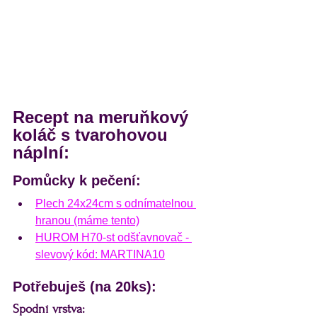
Recept na meruňkový 
koláč s tvarohovou 
náplní:
Pomůcky k pečení:
Plech 24x24cm s odnímatelnou 
hranou (máme tento)
HUROM H70-st odšťavnovač - 
slevový kód: MARTINA10
Potřebuješ (na 20ks):
Spodní vrstva: