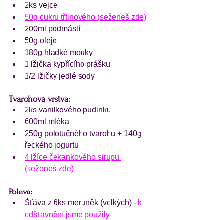
2ks vejce
50g cukru třtinového 
(seženeš zde)
200ml podmáslí
50g oleje
180g hladké mouky
1 lžička kypřícího prášku
1/2 lžičky jedlé sody
Tvarohová vrstva:
2ks vanilkového pudinku
600ml mléka
250g polotučného tvarohu + 140g 
řeckého jogurtu
4 lžíce čekankového sirupu 
(seženeš zde)
Poleva:
Šťáva z 6ks meruněk (velkých) - 
k 
odšťavnění jsme použily 