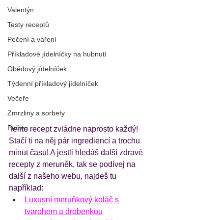
Valentýn
Testy receptů
Pečení a vaření
Příkladové jídelníčky na hubnutí
Obědový jídelníček
Týdenní příkladový jídelníček
Večeře
Zmrzliny a sorbety
Pečivo
Tento recept zvládne naprosto každý! 
Stačí ti na něj pár ingrediencí a trochu 
minut času! A jestli hledáš další zdravé 
recepty z meruněk, tak se podívej na 
další z našeho webu, najdeš tu 
například:
Luxusní meruňkový koláč s 
tvarohem a drobenkou