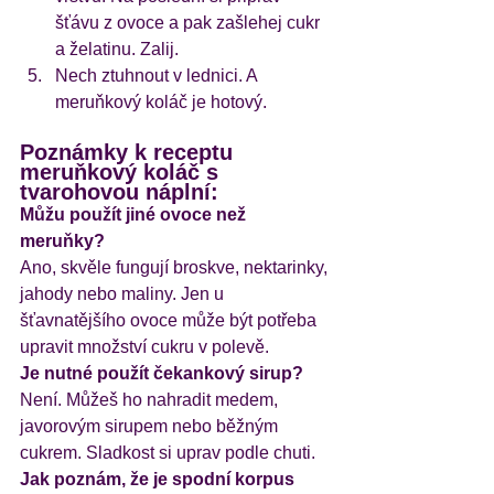
šťávu z ovoce a pak zašlehej cukr 
a želatinu. Zalij.
Nech ztuhnout v lednici. A 
meruňkový koláč je hotový.
Poznámky k receptu 
meruňkový koláč s 
tvarohovou náplní:
Můžu použít jiné ovoce než 
meruňky?
Ano, skvěle fungují broskve, nektarinky, 
jahody nebo maliny. Jen u 
šťavnatějšího ovoce může být potřeba 
upravit množství cukru v polevě.
Je nutné použít čekankový sirup?
Není. Můžeš ho nahradit medem, 
javorovým sirupem nebo běžným 
cukrem. Sladkost si uprav podle chuti.
Jak poznám, že je spodní korpus 