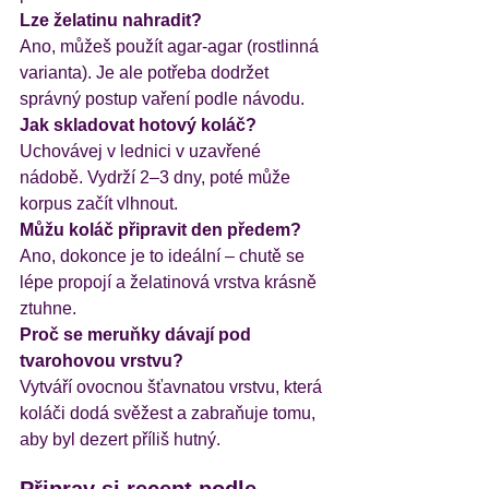
Lze želatinu nahradit?
Ano, můžeš použít agar-agar (rostlinná 
varianta). Je ale potřeba dodržet 
správný postup vaření podle návodu.
Jak skladovat hotový koláč?
Uchovávej v lednici v uzavřené 
nádobě. Vydrží 2–3 dny, poté může 
korpus začít vlhnout.
Můžu koláč připravit den předem?
Ano, dokonce je to ideální – chutě se 
lépe propojí a želatinová vrstva krásně 
ztuhne.
Proč se meruňky dávají pod 
tvarohovou vrstvu?
Vytváří ovocnou šťavnatou vrstvu, která 
koláči dodá svěžest a zabraňuje tomu, 
aby byl dezert příliš hutný.