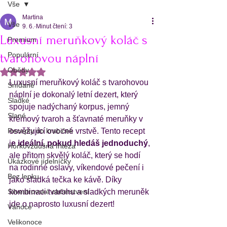
Vše
Martina
Vše
9. 6.
Minut čtení: 3
Luxusní meruňkový koláč s
Premium
Populární
tvarohovou náplní
Obědy
Hodnoceno NaN z 5 hvězdiček.
Luxusní meruňkový koláč s tvarohovou 
Snídaně
náplní je dokonalý letní dezert, který 
Sladké
spojuje nadýchaný korpus, jemný 
Slané
krémový tvaroh a šťavnaté meruňky v 
Recepty do krabiček
osvěžující ovocné vrstvě. Tento recept 
j
e ideální, pokud hledáš jednoduchý
, 
Horkovzdušná fritéza
ale přitom skvělý koláč, který se hodí 
Ukázkové jídelníčky
na rodinné oslavy, víkendové pečení i 
Bez lepku
jako sladká tečka ke kávě. Díky 
Silvestrovské občerstvení
kombinaci tvarohu a sladkých meruněk 
jde o naprosto luxusní dezert! 
Vánoce
Velikonoce