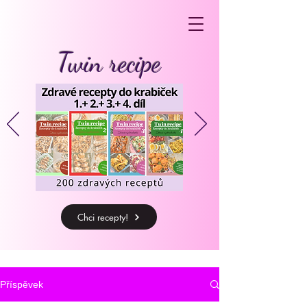
Twin recipe
Chci recepty!
Příspěvek