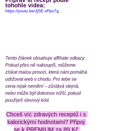
Připrav si recept podle 
tohohle videa:
https://youtu.be/JjSE-xPpo7g
Tento článek obsahuje affiliate odkazy. 
Pokud přes ně nakoupíš, můžeme 
získat malou provizi, která nám pomáhá 
udržovat web v chodu. Pro tebe se 
cena nijak nemění – zůstává stejná, 
nebo může být dokonce nižší, pokud 
použiješ slevový kód.
Chceš víc zdravých receptů i s 
kalorickými hodnotami? Připoj 
se k PREMIUM za 89 Kč 