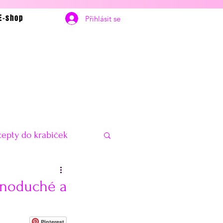
E-shop
Přihlásit se
epty do krabiček
bčerstvení
Vánoce
ednoduché a
delníčky na hubnutí
Pinterest