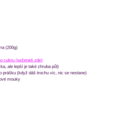
ýra (200g)
ho cukru 
(seženeš zde)
čka, ale lepší je také zhruba půl)
ho prášku (když dáš trochu víc, nic se nestane)
dové mouky