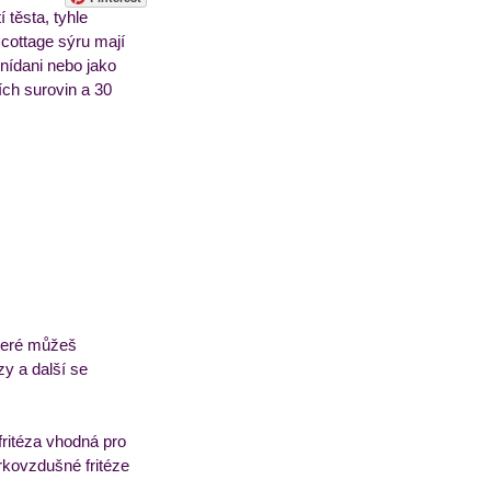
 těsta, tyhle 
 cottage sýru mají 
nídani nebo jako 
sorbety
Pečivo
ích surovin a 30 
které můžeš 
y a další se 
fritéza vhodná pro 
orkovzdušné fritéze 