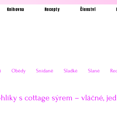
Knihovna
Recepty
Členství
í
Obědy
Snídaně
Sladké
Slané
Rec
Ukázkové jídelníčky
Bez lepku
Silvestrovské o
hlíky s cottage sýrem – vláčné, j
Testy receptů
Pečení a vaření
Příkladové jí
 5 hvězdiček.