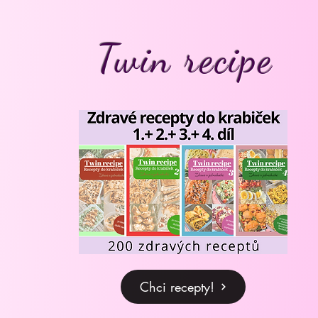
Twin recipe
Chci recepty!