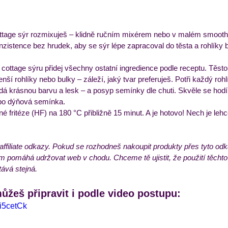
cottage sýr rozmixuješ – klidně ručním mixérem nebo v malém smoothi
zistence bez hrudek, aby se sýr lépe zapracoval do těsta a rohlíky 
ttage sýru přidej všechny ostatní ingredience podle receptu. Těsto 
enší rohlíky nebo bulky – záleží, jaký tvar preferuješ. Potři každý ro
dá krásnou barvu a lesk – a posyp semínky dle chuti. Skvěle se hodí
bo dýňová semínka.
 fritéze (HF) na 180 °C přibližně 15 minut. A je hotovo! Nech je leh
affiliate odkazy. Pokud se rozhodneš nakoupit produkty přes tyto o
ám pomáhá udržovat web v chodu. Chceme tě ujistit, že použití těchto
tává stejná.
můžeš připravit i podle video postupu:
Ui5cetCk