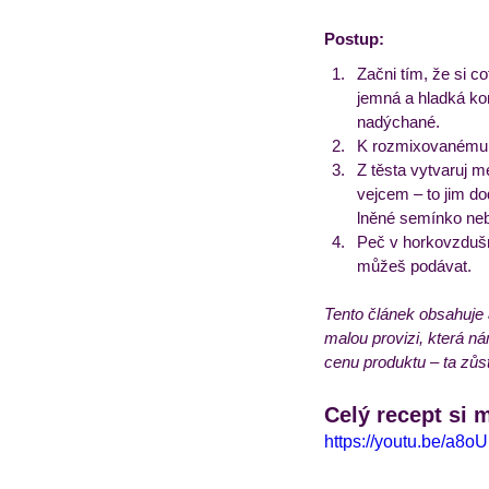
Postup:
Začni tím, že si 
jemná a hladká kon
nadýchané.
K rozmixovanému co
Z těsta vytvaruj m
vejcem – to jim do
lněné semínko ne
Peč v horkovzdušné
můžeš podávat.
Tento článek obsahuje 
malou provizi, která n
cenu produktu – ta zůs
Celý recept si 
https://youtu.be/a8o