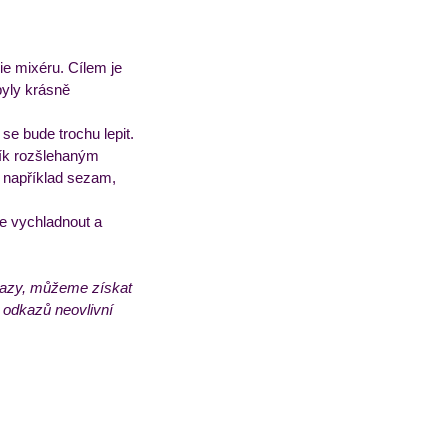
e mixéru. Cílem je 
byly krásně 
se bude trochu lepit.
hlík rozšlehaným 
 například sezam, 
ce vychladnout a 
dkazy, můžeme získat 
 odkazů neovlivní 