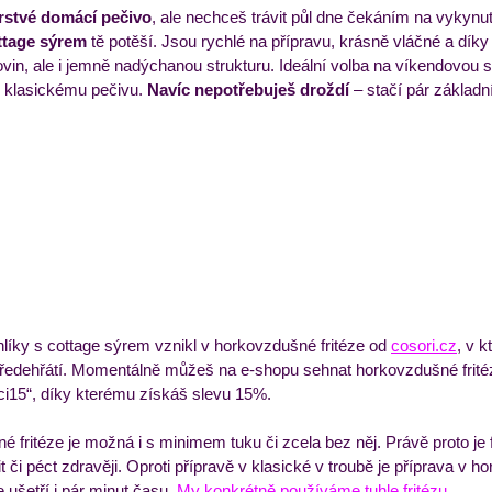
rstvé domácí pečivo
, ale nechceš trávit půl dne čekáním na vykynutí
ttage sýrem
 tě potěší. Jsou rychlé na přípravu, krásně vláčné a díky
vin, ale i jemně nadýchanou strukturu. Ideální volba na víkendovou s
ýdenní příkladový jídelníček
Večeře
Zmrzliny a 
e klasickému pečivu. 
Navíc nepotřebuješ droždí 
– stačí pár základn
líky s cottage sýrem vznikl v horkovzdušné fritéze od 
cosori.cz
, v 
z předehřátí. Momentálně můžeš na e-shopu sehnat horkovzdušné fritéz
15“, díky kterému získáš slevu 15%.
 fritéze je možná i s minimem tuku či zcela bez něj. Právě proto je 
 či péct zdravěji. Oproti přípravě v klasické v troubě je příprava v h
 ušetří i pár minut času. 
My konkrétně používáme tuhle fritézu.