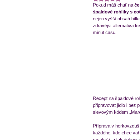
Pokud máš chuť na 
če
špaldové rohlíky s co
nejen vyšší obsah bílko
Obědový jídelníček
T
zdravější alternativa k
minut času.
Recept na špaldové roh
připravovat jídlo i be
slevovým kódem „Marci
Příprava v horkovzdušné
každého, kdo chce vařit
rychlejší, a tak dokonce