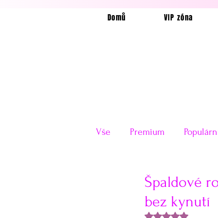
Domů
VIP zóna
Vše
Premium
Populárn
Horkovzdušná fritéza
Špaldové ro
bez kynutí
Velikonoce
Valentýn
Hodnoceno NaN z