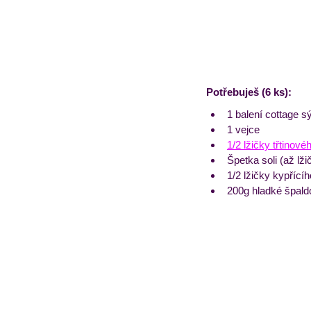
Potřebuješ (6 ks):
1 balení cottage s
1 vejce
1/2 lžičky třtinové
Špetka soli (až lži
1/2 lžičky kypřící
200g hladké špal