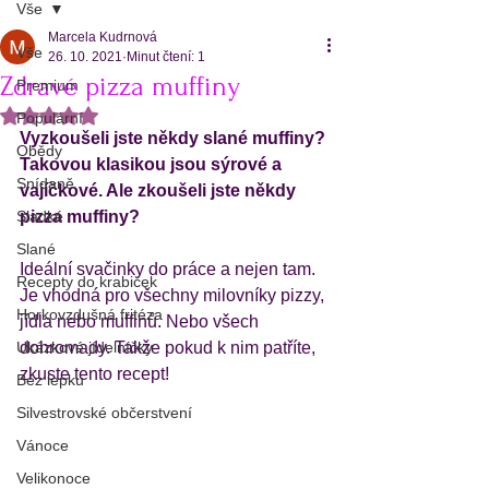
Vše
Marcela Kudrnová
Vše
26. 10. 2021
Minut čtení: 1
Zdravé pizza muffiny
Premium
Hodnoceno NaN z 5 hvězdiček.
Populární
Vyzkoušeli jste někdy slané muffiny? 
Obědy
Takovou klasikou jsou sýrové a 
Snídaně
vajíčkové. Ale zkoušeli jste někdy 
Sladké
pizza muffiny?   
Slané
Ideální svačinky do práce a nejen tam. 
Recepty do krabiček
Je vhodná pro všechny milovníky pizzy, 
Horkovzdušná fritéza
jídla nebo muffinů. Nebo všech 
Ukázkové jídelníčky
dohromady. Takže pokud k nim patříte, 
zkuste tento recept!  
Bez lepku
Silvestrovské občerstvení
Vánoce
Velikonoce