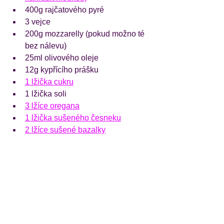
400g rajčatového pyré
3 vejce
200g mozzarelly (pokud možno té 
bez nálevu)
25ml olivového oleje
12g kypřícího prášku
1 lžička cukru
1 lžička soli
3 lžíce oregana
1 lžička sušeného česneku
2 lžíce sušené bazalky