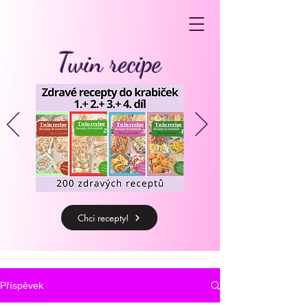
Twin recipe
Chci recepty!
Příspěvek