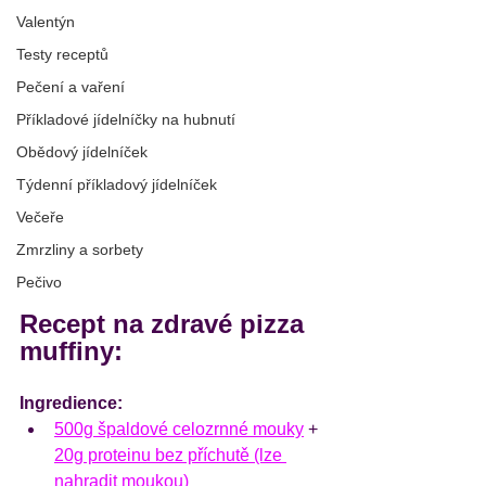
Valentýn
Testy receptů
Pečení a vaření
Příkladové jídelníčky na hubnutí
Obědový jídelníček
Týdenní příkladový jídelníček
Večeře
Zmrzliny a sorbety
Pečivo
Recept na zdravé pizza 
muffiny:
Ingredience:
500g špaldové celozrnné mouky
 + 
20g proteinu bez příchutě (lze 
nahradit moukou)