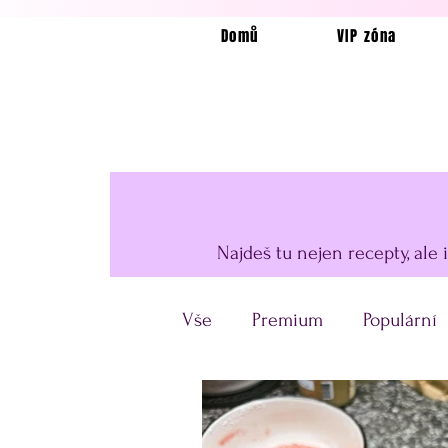
Domů
VIP zóna
Najdeš tu nejen recepty, ale 
Vše
Premium
Populární
Horkovzdušná fritéza
U