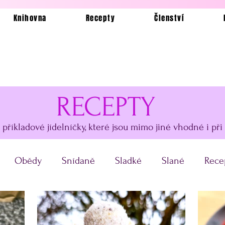
Knihovna
Recepty
Členství
RECEPTY
i příkladové jídelníčky, které jsou mimo jiné vhodné i při
Obědy
Snídaně
Sladké
Slané
Rece
kázkové jídelníčky
Bez lepku
Silvestrovské obč