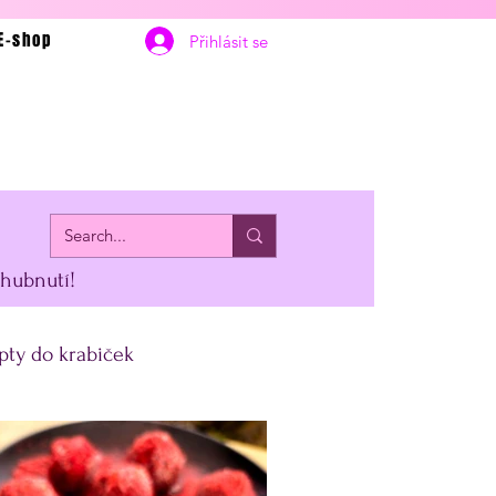
E-shop
Přihlásit se
 hubnutí!
pty do krabiček
erstvení
Vánoce