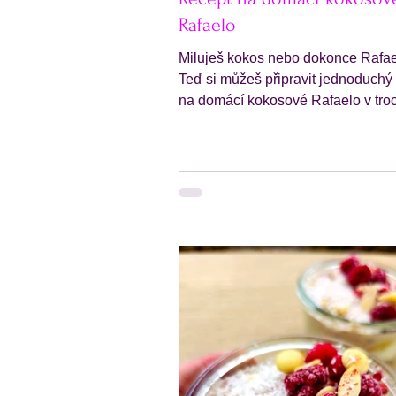
Rafaelo
Miluješ kokos nebo dokonce Rafa
Teď si můžeš připravit jednoduchý
na domácí kokosové Rafaelo v tro
zdravější verzi ! Oblíbené Rafaelo 
jsou plné kokosové chuti a uvnitř se
skrývá křupavá mandlička. Tento 
recept ti umožní připravit zdravější 
tohoto cukroví , která je stejně chu
jako tradiční varianta, ale bez zby
přidaných cukrů a konzervantů. S 
domácí verzí si můžeš dopřát sladkost
bez výčitek a navíc budeš vědět přesně,
co