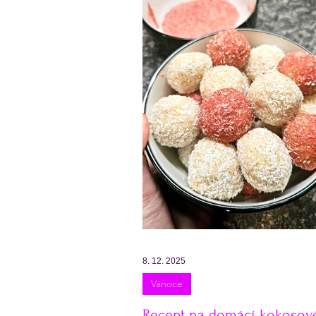
Velikonoce
Valentýn
Obědový jídelníček
Týd
8. 12. 2025
Vánoce
Recept na domácí kokosov