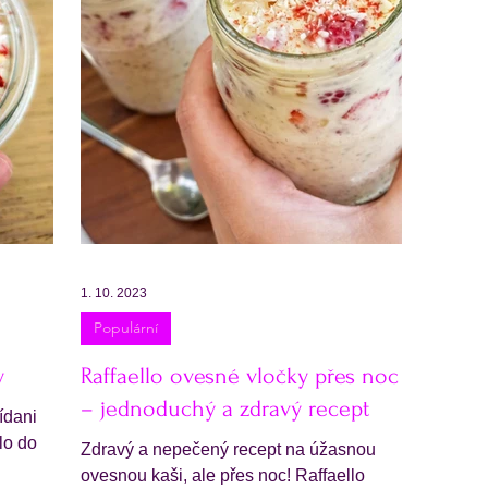
1. 10. 2023
Populární
y
Raffaello ovesné vločky přes noc
– jednoduchý a zdravý recept
ídani
lo do
Zdravý a nepečený recept na úžasnou
ovesnou kaši, ale přes noc! Raffaello