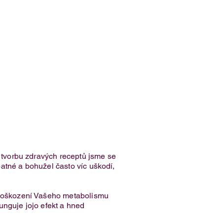
o tvorbu zdravých receptů jsme se
špatné a bohužel často víc uškodí,
k poškození Vašeho metabolismu
funguje jojo efekt a hned