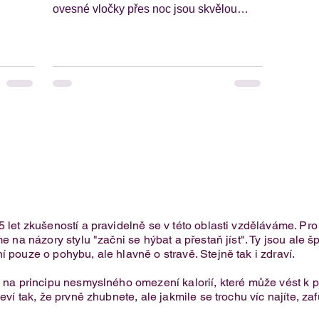
ovesné vločky přes noc jsou skvělou
zdravou snídaní!
5 let zkušeností a pravidelně se v této oblasti vzděláváme. Pr
e na názory stylu "začni se hýbat a přestaň jíst". Ty jsou ale 
í pouze o pohybu, ale hlavně o stravě. Stejně tak i zdraví.
je na principu nesmyslného omezení kalorií, které může vést 
eví tak, že prvně zhubnete, ale jakmile se trochu víc najíte, za
.