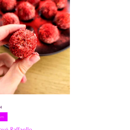
lníčky na hubnutí
orbety
Pečivo
24
um
ové Raffaello