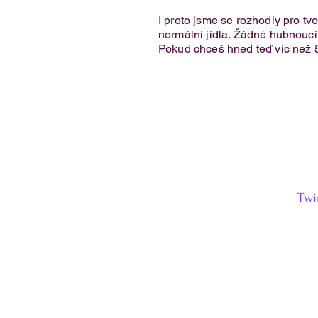
I proto jsme se rozhodly pro tv
normální jídla. Žádné hubnoucí k
Pokud chceš hned teď víc než 
Twi