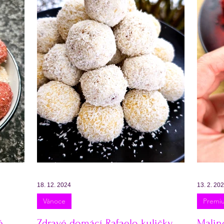
Testy receptů
Pečení a vaření
Příkladové jíde
enní příkladový jídelníček
Večeře
Zmrzliny a s
18. 12. 2024
13. 2. 20
Vánoce
Premi
é
Zdravé domácí Rafaelo kuličky
Malin