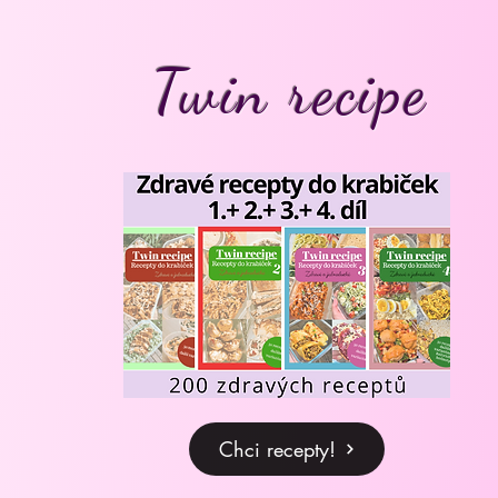
Twin recipe
Chci recepty!