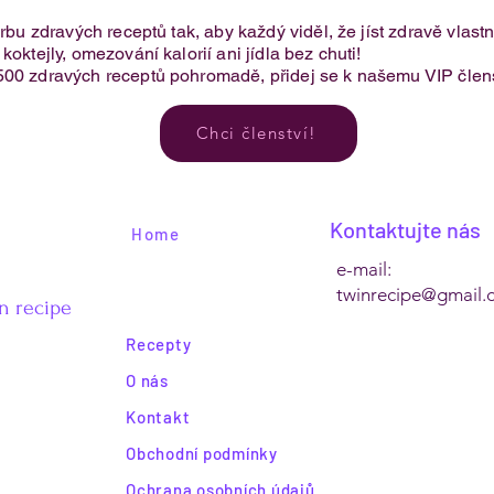
orbu zdravých receptů tak, aby každý viděl, že jíst zdravě vlas
oktejly, omezování kalorií ani jídla bez chuti!​
500 zdravých receptů pohromadě, přidej se k našemu VIP člens
Chci členství!
Kontaktujte nás
Home
e-mail:
twinrecipe@gmail.
n recipe
Recepty
O nás
Kontakt
Obchodní podmínky
Ochrana osobních údajů