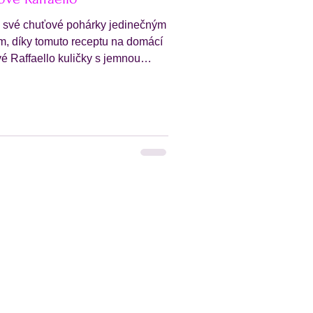
 své chuťové pohárky jedinečným
m, díky tomuto receptu na domácí
é Raffaello kuličky s jemnou
ou příchutí!