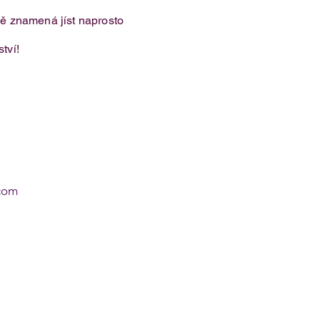
tně znamená jíst naprosto
tví!
com