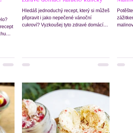
Hledáš jednoduchý recept, který si můžeš
Potěšte
připravit i jako nepečené vánoční
zážitke
elo?
cukroví? Vyzkoušej tyto zdravé domácí
malinov
 recept
Rafaelo kuličky , které...
malinov
chu
kuličky
domácí
verzi
tná
tečných
touto