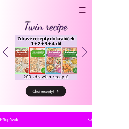
Twin recipe
Chci recepty!
Příspěvek