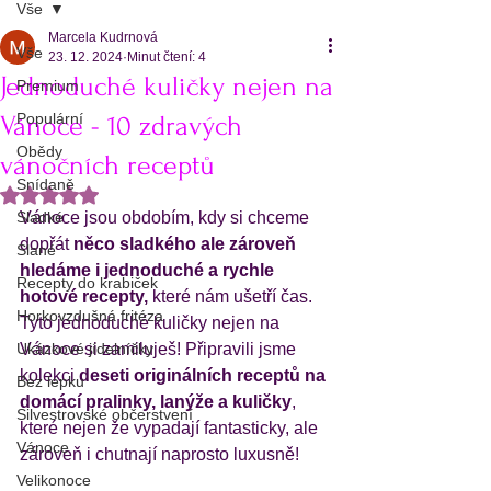
Vše
Marcela Kudrnová
Vše
23. 12. 2024
Minut čtení: 4
Jednoduché kuličky nejen na
Premium
Populární
Vánoce - 10 zdravých
Obědy
vánočních receptů
Snídaně
Hodnoceno NaN z 5 hvězdiček.
Sladké
Vánoce jsou obdobím, kdy si chceme 
dopřát 
něco sladkého ale zároveň 
Slané
hledáme i jednoduché a rychle 
Recepty do krabiček
hotové recepty,
 které nám ušetří čas. 
Horkovzdušná fritéza
Tyto jednoduché kuličky nejen na 
Ukázkové jídelníčky
Vánoce si zamiluješ! Připravili jsme 
kolekci
 deseti originálních receptů na 
Bez lepku
domácí pralinky, lanýže a kuličky
, 
Silvestrovské občerstvení
které nejen že vypadají fantasticky, ale 
Vánoce
zároveň i chutnají naprosto luxusně!
Velikonoce