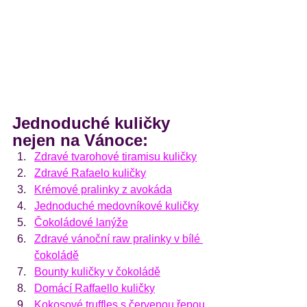
Jednoduché kuličky 
nejen na Vánoce:
Zdravé tvarohové tiramisu kuličky
Zdravé Rafaelo kuličky
Krémové pralinky z avokáda
Jednoduché medovníkové kuličky
Čokoládové lanýže
Zdravé vánoční raw pralinky v bílé 
čokoládě
Bounty kuličky v čokoládě
Domácí Raffaello kuličky
Kokosové truffles s červenou řepou