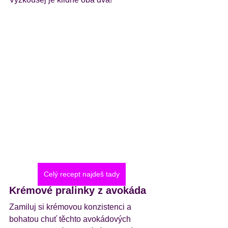
Celý recept najdeš tady
Krémové pralinky z avokáda
Zamiluj si krémovou konzistenci a 
bohatou chuť těchto avokádových 