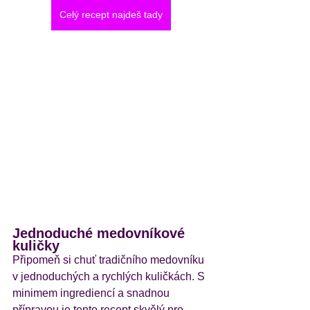
Celý recept najdeš tady
Jednoduché medovníkové 
kuličky
Připomeň si chuť tradičního medovníku 
v jednoduchých a rychlých kuličkách. S 
minimem ingrediencí a snadnou 
přípravou je tento recept skvělý pro 