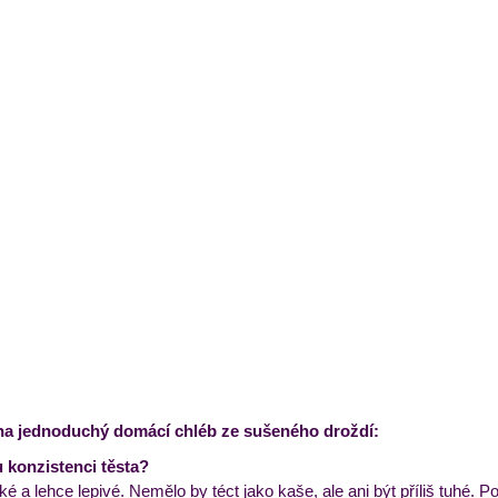
na jednoduchý domácí chléb ze sušeného droždí:
konzistenci těsta?
 a lehce lepivé. Nemělo by téct jako kaše, ale ani být příliš tuhé. P