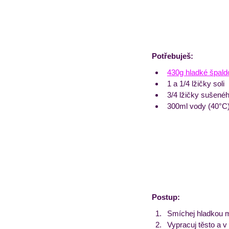
Potřebuješ: 
430g hladké špal
1 a 1/4 lžičky soli
3/4 lžičky sušené
300ml vody (40°C
Postup:
Smíchej hladkou m
Vypracuj těsto a v