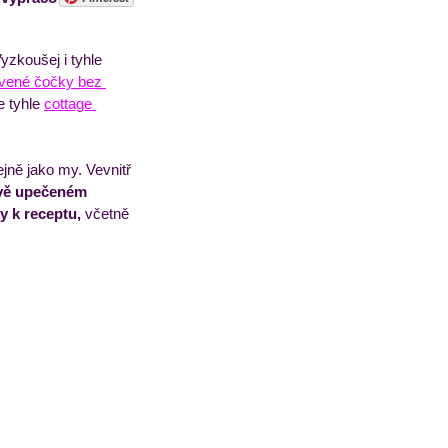
Vyzkoušej i tyhle 
sorbety
Pečivo
rvené čočky bez 
 tyhle 
cottage 
ejně jako my. Vevnitř 
tvě upečeném 
y k receptu,
 včetně 