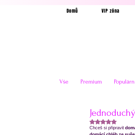
Domů
VIP zóna
Vše
Premium
Populárn
Horkovzdušná fritéza
Jednoduchý
Hodnoceno NaN z
Chceš si připravit 
domá
Velikonoce
Valentýn
domácí chléb ze suše