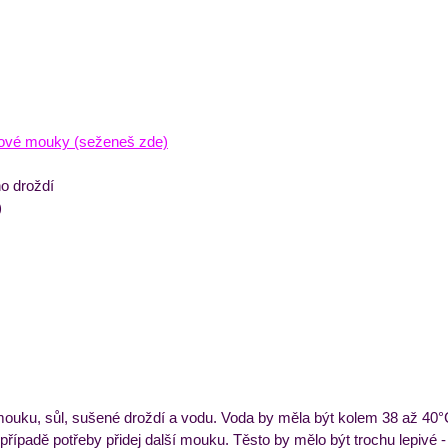
dové mouky (seženeš zde)
ho droždí
)
ouku, sůl, sušené droždí a vodu. Voda by měla být kolem 38 až 40°C
 případě potřeby přidej další mouku. Těsto by mělo být trochu lepivé - 