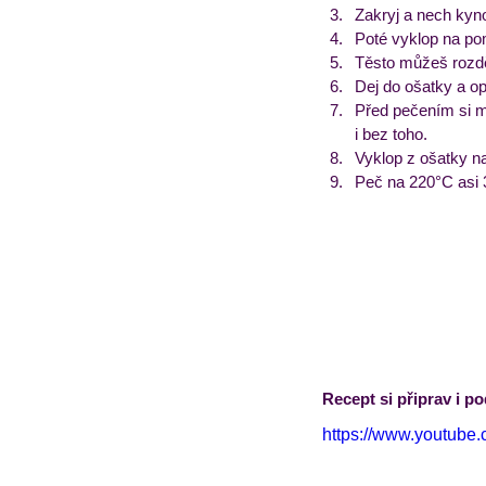
Zakryj a nech kyno
Poté vyklop na pom
Těsto můžeš rozděl
Dej do ošatky a op
Před pečením si m
i bez toho. 
Vyklop z ošatky na
Peč na 220°C asi 3
Recept si připrav i po
https://www.youtube