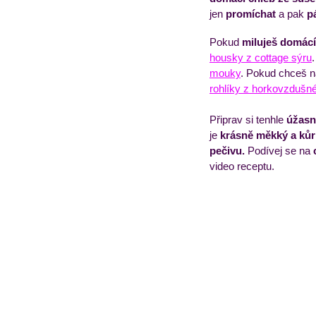
jen 
promíchat
 a pak 
p
Pokud 
miluješ domácí
Obědový jídelníček
T
housky z cottage sýru
mouky
. Pokud chceš 
rohlíky z horkovzdušné 
Připrav si tenhle
 úžasn
je 
krásně měkký a kůr
pečivu.
 Podívej se na
 
video receptu. 