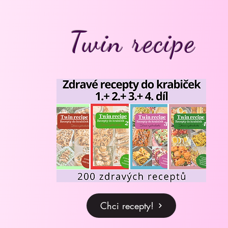
Twin recipe
Chci recepty!