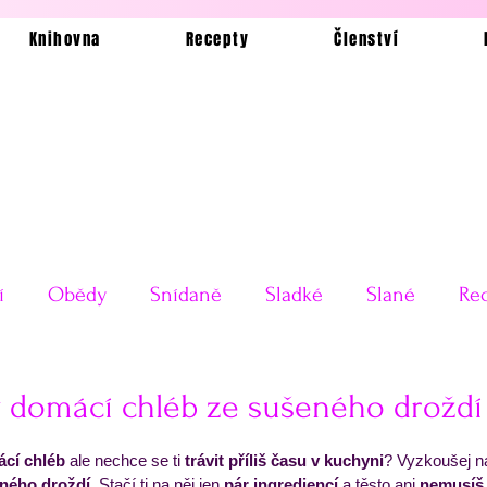
Knihovna
Recepty
Členství
í
Obědy
Snídaně
Sladké
Slané
Rec
Ukázkové jídelníčky
Bez lepku
Silvestrovské o
 domácí chléb ze sušeného droždí
 5 hvězdiček.
cí chléb
 ale nechce se ti 
trávit příliš času v kuchyni
? Vyzkoušej n
Testy receptů
Pečení a vaření
Příkladové jí
ného droždí.
 Stačí ti na něj jen 
pár ingrediencí
 a těsto ani 
nemusíš