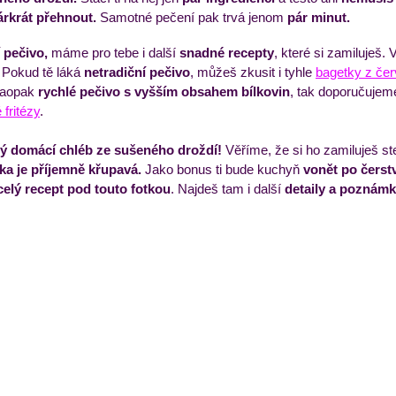
árkrát přehnout.
 Samotné pečení pak trvá jenom
 pár minut. 
 pečivo,
 máme pro tebe i další 
snadné recepty
, které si zamiluješ. 
ýdenní příkladový jídelníček
Večeře
Zmrzliny a 
. Pokud tě láká
 netradiční pečivo
, můžeš zkusit i tyhle 
bagetky z če
naopak 
rychlé pečivo s vyšším obsahem bílkovin
, tak doporučujeme
fritézy
. 
ý domácí chléb ze sušeného droždí!
 Věříme, že si ho zamiluješ st
ka je příjemně křupavá.
 Jako bonus ti bude kuchyň 
vonět po čers
celý recept pod touto fotkou
. Najdeš tam i další 
detaily a poznámk