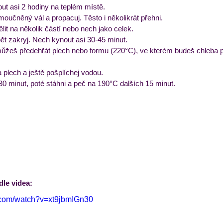
ut asi 2 hodiny na teplém místě. 
oučněný vál a propacuj. Těsto i několikrát přehni. 
it na několik částí nebo nech jako celek. 
ět zakryj. Nech kynout asi 30-45 minut. 
ůžeš předehřát plech nebo formu (220°C), ve kterém budeš chleba péc
 plech a ještě pošplíchej vodou. 
0 minut, poté stáhni a peč na 190°C dalších 15 minut. 
dle videa:
.com/watch?v=xt9jbmIGn30