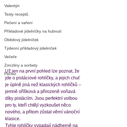
Valentýn
Testy receptů
Pečení a vaření
Příkladové jídelníčky na hubnutí
Obědový jídelníček
Týdenní příkladový jídelníček
Večeře
Zmrzliny a sorbety
Už jen na první pohled lze poznat, že 
Pečivo
jde o pistáciové rohlíčky, a jejich chuť 
je úplně jiná než klasických rohlíčků – 
jemně oříšková a přirozeně voňavá 
díky pistáciím. Jsou perfektní volbou 
pro ty, kteří chtějí vyzkoušet něco 
nového, a přitom zůstat věrní vánoční 
klasice.
Tyhle rohlíčky vypadají nádherně na 