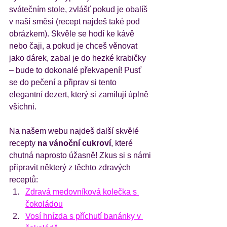
svátečním stole, zvlášť pokud je obalíš 
v naší směsi (recept najdeš také pod 
obrázkem). Skvěle se hodí ke kávě 
nebo čaji, a pokud je chceš věnovat 
jako dárek, zabal je do hezké krabičky 
– bude to dokonalé překvapení! Pusť 
se do pečení a připrav si tento 
elegantní dezert, který si zamilují úplně 
všichni. 
Na našem webu najdeš další skvělé 
recepty 
na vánoční cukroví
, které 
chutná naprosto úžasně! Zkus si s námi 
připravit některý z těchto zdravých 
receptů:
Zdravá medovníková kolečka s 
čokoládou
Vosí hnízda s příchutí banánky v 