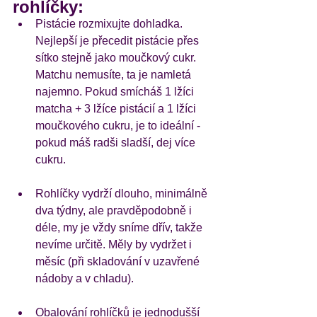
rohlíčky:
Pistácie rozmixujte dohladka. 
Nejlepší je přecedit pistácie přes 
sítko stejně jako moučkový cukr. 
Matchu nemusíte, ta je namletá 
najemno. Pokud smícháš 1 lžíci 
matcha + 3 lžíce pistácií a 1 lžíci 
moučkového cukru, je to ideální - 
pokud máš radši sladší, dej více 
cukru. 
Rohlíčky vydrží dlouho, minimálně 
dva týdny, ale pravděpodobně i 
déle, my je vždy sníme dřív, takže 
nevíme určitě. Měly by vydržet i 
měsíc (při skladování v uzavřené 
nádoby a v chladu).
Obalování rohlíčků je jednodušší 