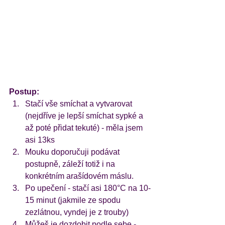
Postup:
Stačí vše smíchat a vytvarovat 
(nejdříve je lepší smíchat sypké a 
až poté přidat tekuté) - měla jsem 
asi 13ks 
Mouku doporučuji podávat 
postupně, záleží totiž i na 
konkrétním arašídovém máslu.
Po upečení - stačí asi 180°C na 10-
15 minut (jakmile ze spodu 
zezlátnou, vyndej je z trouby)
Můžeš je dozdobit podle sebe - 