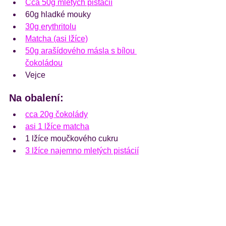
Cca 50g mletých pistácií
60g hladké mouky
30g erythritolu
Matcha (asi lžíce)
50g arašídového másla s bílou 
čokoládou
Vejce
Na obalení:
cca 20g čokolády
asi 1 lžíce matcha
1 lžíce moučkového cukru
3 lžíce najemno mletých pistácií