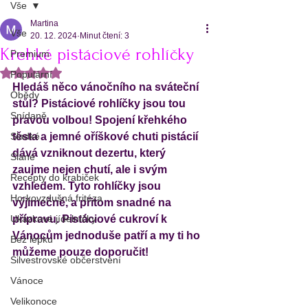
Vše
Martina
Vše
20. 12. 2024
Minut čtení: 3
Křehké pistáciové rohlíčky
Premium
Hodnoceno NaN z 5 hvězdiček.
Populární
Hledáš něco vánočního na sváteční 
Obědy
stůl? Pistáciové rohlíčky jsou tou 
Snídaně
pravou volbou! Spojení křehkého 
Sladké
těsta a jemné oříškové chuti pistácií 
dává vzniknout dezertu, který 
Slané
zaujme nejen chutí, ale i svým 
Recepty do krabiček
vzhledem. Tyto rohlíčky jsou 
Horkovzdušná fritéza
výjimečné, a přitom snadné na 
Ukázkové jídelníčky
přípravu. Pistáciové cukroví k 
Vánocům jednoduše patří a my ti ho 
Bez lepku
můžeme pouze doporučit! 
Silvestrovské občerstvení
Vánoce
Velikonoce