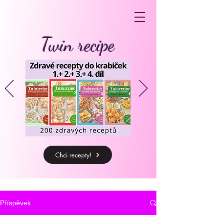
Twin recipe
Chci recepty!
Příspěvek