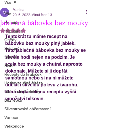
Vše
Martina
Vše
20. 5. 2022
Minut čtení: 3
Jablečná bábovka bez mouky
Premium
Hodnoceno NaN z 5 hvězdiček.
Populární
Tentokrát tu máme recept na 
Obědy
bábovku bez mouky plný jablek. 
Snídaně
Tato jablečná bábovka bez mouky se 
Sladké
skvěle hodí nejen na podzim. Je 
zcela bez mouky a chutná naprosto 
Slané
dokonale. Můžete si ji dopřát 
Recepty do krabiček
samotnou nebo si na ní můžete 
Horkovzdušná fritéza
udělat i skvělou polevu z tvarohu, 
Ukázkové jídelníčky
která dodá celému receptu vyšší 
množství bílkovin. 
Bez lepku
Silvestrovské občerstvení
Vánoce
Velikonoce