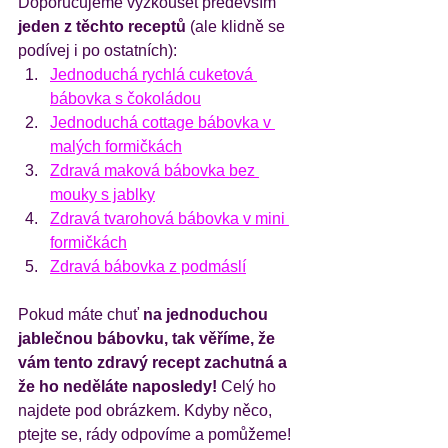
Doporučujeme vyzkoušet především
jeden z těchto receptů 
(ale klidně se 
podívej i po ostatních): 
Jednoduchá rychlá cuketová 
bábovka s čokoládou
Jednoduchá cottage bábovka v 
malých formičkách
Zdravá maková bábovka bez 
mouky s jablky
Zdravá tvarohová bábovka v mini 
formičkách
Zdravá bábovka z podmáslí
Pokud máte chuť
 na jednoduchou 
jablečnou bábovku, tak věříme, že 
vám tento zdravý recept zachutná a 
že ho neděláte naposledy!
 Celý ho 
najdete pod obrázkem. Kdyby něco, 
ptejte se, rády odpovíme a pomůžeme! 