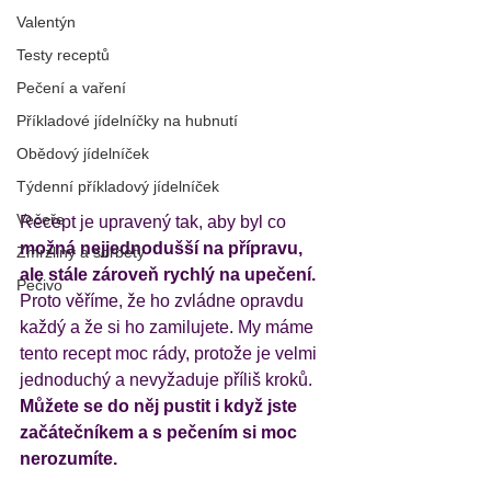
Valentýn
Testy receptů
Pečení a vaření
Příkladové jídelníčky na hubnutí
Obědový jídelníček
Týdenní příkladový jídelníček
Večeře
Recept je upravený tak, aby byl co 
možná nejjednodušší na přípravu, 
Zmrzliny a sorbety
ale stále zároveň rychlý na upečení. 
Pečivo
Proto věříme, že ho zvládne opravdu 
každý a že si ho zamilujete. My máme 
tento recept moc rády, protože je velmi 
jednoduchý a nevyžaduje příliš kroků. 
Můžete se do něj pustit i když jste 
začátečníkem a s pečením si moc 
nerozumíte. 