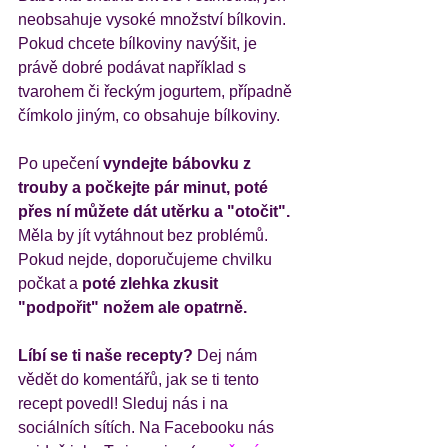
neobsahuje vysoké množství bílkovin. 
Pokud chcete bílkoviny navýšit, je 
právě dobré podávat například s 
tvarohem či řeckým jogurtem, případně 
čímkolo jiným, co obsahuje bílkoviny. 
Po upečení 
vyndejte bábovku z 
trouby a počkejte pár minut, poté 
přes ní můžete dát utěrku a "otočit". 
Měla by jít vytáhnout bez problémů. 
Pokud nejde, doporučujeme chvilku 
počkat a 
poté zlehka zkusit 
"podpořit" nožem ale opatrně. 
Líbí se ti naše recepty?
 Dej nám 
vědět do komentářů, jak se ti tento 
recept povedl! Sleduj nás i na 
sociálních sítích. Na Facebooku nás 