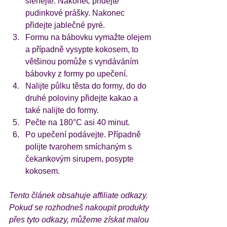
šlehejte. Nakonec přidejte 
pudinkové prášky. Nakonec 
přidejte jablečné pyré.
Formu na bábovku vymažte olejem 
a případně vysypte kokosem, to 
většinou pomůže s vyndáváním 
bábovky z formy po upečení. 
Nalijte půlku těsta do formy, do do 
druhé poloviny přidejte kakao a 
také nalijte do formy.
Pečte na 180°C asi 40 minut.
Po upečení podávejte. Případně 
polijte tvarohem smíchaným s 
čekankovým sirupem, posypte 
kokosem.
Tento článek obsahuje affiliate odkazy. 
Pokud se rozhodneš nakoupit produkty 
přes tyto odkazy, můžeme získat malou 