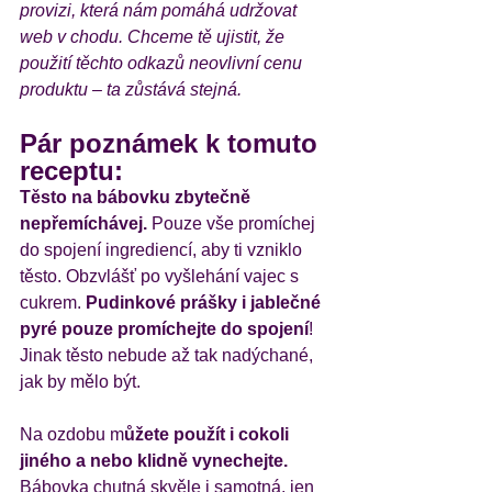
provizi, která nám pomáhá udržovat 
web v chodu. Chceme tě ujistit, že 
použití těchto odkazů neovlivní cenu 
produktu – ta zůstává stejná.
Pár poznámek k tomuto 
receptu:
Těsto na bábovku zbytečně 
nepřemíchávej.
 Pouze vše promíchej 
do spojení ingrediencí, aby ti vzniklo 
těsto. Obzvlášť po vyšlehání vajec s 
cukrem. 
Pudinkové prášky i jablečné 
pyré pouze promíchejte do spojení
! 
Jinak těsto nebude až tak nadýchané, 
jak by mělo být. 
Na ozdobu m
ůžete použít i cokoli 
jiného a nebo klidně vynechejte. 
Bábovka chutná skvěle i samotná, jen 