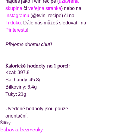
najdeš jako Twin recipe (
uzavřená 
skupina
 či 
veřejná stránka
) nebo na 
Instagramu
 (@twin_recipe) či na 
Tiktoku
. Dále nás můžeš sledovat i na 
Pinterestu
!
Přejeme dobrou chuť!
Kalorické hodnoty na 1 porci:
Kcal: 397.8
Sacharidy: 45.8g
Bílkoviny: 6.4g
Tuky: 21g
Uvedené hodnoty jsou pouze 
orientační.
Štítky:
bábovka
bezmouky