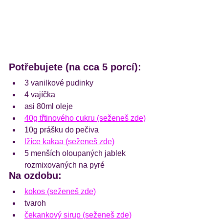
Potřebujete (na cca 5 porcí):
3 vanilkové pudinky
4 vajíčka
asi 80ml oleje
40g třtinového cukru (seženeš zde)
10g prášku do pečiva
lžíce kakaa (seženeš zde)
5 menších oloupaných jablek 
rozmixovaných na pyré
Na ozdobu:
kokos (seženeš zde)
tvaroh
čekankový sirup (seženeš zde)