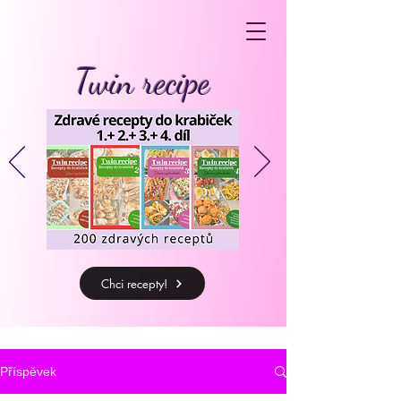
Twin recipe
Chci recepty!
Příspěvek