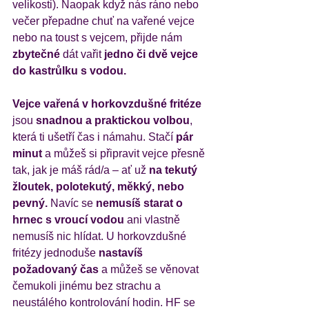
velikosti). Naopak když nás ráno nebo 
večer přepadne chuť na vařené vejce 
nebo na toust s vejcem, přijde nám 
zbytečné 
dát vařit 
jedno či dvě vejce 
do kastrůlku s vodou. 
Vejce vařená v horkovzdušné fritéze
jsou 
snadnou a praktickou volbou
, 
která ti ušetří čas i námahu. Stačí 
pár 
minut 
a můžeš si připravit vejce přesně 
tak, jak je máš rád/a – ať už 
na tekutý 
žloutek, polotekutý, měkký, nebo 
pevný. 
Navíc se 
nemusíš starat o 
hrnec s vroucí vodou
 ani vlastně 
nemusíš nic hlídat. U horkovzdušné 
fritézy jednoduše
 nastavíš 
požadovaný čas
 a můžeš se věnovat 
čemukoli jinému bez strachu a 
neustálého kontrolování hodin. HF se 