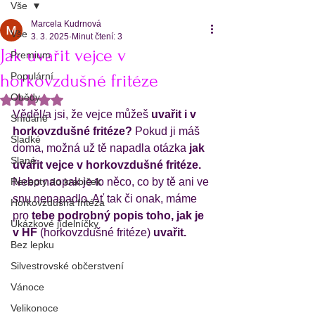
Vše
Marcela Kudrnová
Vše
3. 3. 2025
Minut čtení: 3
Jak uvařit vejce v
Premium
Populární
horkovzdušné fritéze
Obědy
Hodnoceno NaN z 5 hvězdiček.
Věděl/a jsi, že vejce můžeš 
uvařit i v 
Snídaně
horkovzdušné fritéze?
 Pokud ji máš 
Sladké
doma, možná už tě napadla otázka
 jak 
Slané
uvařit vejce v horkovzdušné fritéze.
Recepty do krabiček
Nebo naopak je to něco, co by tě ani ve 
snu nenapadlo. Ať tak či onak, máme 
Horkovzdušná fritéza
pro 
tebe podrobný popis toho, jak je 
Ukázkové jídelníčky
v HF
 (horkovzdušné fritéze) 
uvařit.
Bez lepku
Silvestrovské občerstvení
Vánoce
Velikonoce