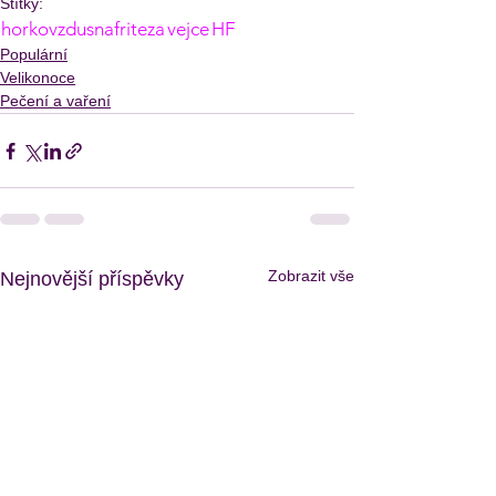
Štítky:
horkovzdusnafriteza
vejce
HF
Populární
Velikonoce
Pečení a vaření
Zobrazit vše
Nejnovější příspěvky