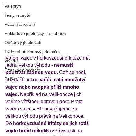
Valentýn
Testy receptů
Pečení a vaření
Příkladové jídelníčky na hubnutí
Obědový jídelníček
Týdenní příkladový jídelníček
Vaření vajec v horkovzdušné fritéze má 
Večeře
jednu velkou výhodu - 
nemusíš 
Zmrzliny a sorbety
používat žádnou vodu.
 Což se hodí, 
Pečivo
obzvlášť pokud 
vaříš malé množství 
vajec nebo naopak příliš mnoho 
vajec.
 Například na Velikonoce jich 
vaříme většinou opravdu dost. Proto 
vaření vajec v HF považujeme za 
velikou výhodu právě na Velikonoce. 
Do 
horkovzdušné fritézy se jich totiž 
vejde hněd několik
 (v závislosti na 