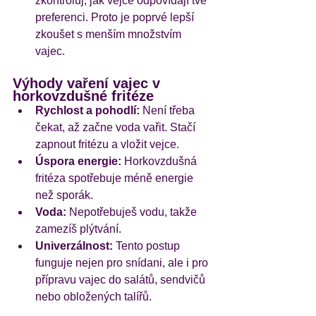
zkontroluj, jak vejce odpovídají tvé 
preferenci. Proto je poprvé lepší 
zkoušet s menším množstvím 
vajec. 
Výhody vaření vajec v 
horkovzdušné fritéze
Rychlost a pohodlí:
 Není třeba 
čekat, až začne voda vařit. Stačí 
zapnout fritézu a vložit vejce. 
Úspora energie:
 Horkovzdušná 
fritéza spotřebuje méně energie 
než sporák.
Voda:
 Nepotřebuješ vodu, takže 
zamezíš plýtvání. 
Univerzálnost:
 Tento postup 
funguje nejen pro snídani, ale i pro 
přípravu vajec do salátů, sendvičů 
nebo obložených talířů.