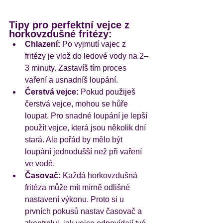
Tipy pro perfektní vejce z 
horkovzdušné fritézy:
Chlazení:
 Po vyjmutí vajec z 
fritézy je vlož do ledové vody na 2–
3 minuty. Zastavíš tím proces 
vaření a usnadníš loupání.
Čerstvá vejce:
 Pokud použiješ 
čerstvá vejce, mohou se hůře 
loupat. Pro snadné loupání je lepší 
použít vejce, která jsou několik dní 
stará. Ale pořád by mělo být 
loupání jednodušší než při vaření 
ve vodě. 
Časovač:
 Každá horkovzdušná 
fritéza může mít mírně odlišné 
nastavení výkonu. Proto si u 
prvních pokusů nastav časovač a 