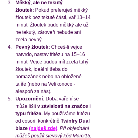
Měkký, ale ne tekutý 
žloutek:
 Pokud preferuješ měkký 
žloutek bez tekuté části, vař 13–14 
minut. Žloutek bude měkký ale už 
ne tekutý, zároveň nebude ani 
zcela pevný. 
Pevný žloutek:
 Chceš-li vejce 
natvrdo, nastav fritézu na 15–16 
minut. Vejce budou mít zcela tuhý 
žloutek, ideální třeba do 
pomazánek nebo na obložené 
talíře (nebo na Velikonoce - 
alespoň za nás).
Upozornění:
 Doba vaření se 
může lišit 
v závislosti na značce i 
typu fritéze.
 My používáme fritézu 
od cosori, konkrétně 
Twinfry Dual 
blaze 
(najdeš zde)
. 
Při objednání 
můžeš použít slevový kód Marci15, 