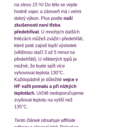
na slevu 15 %
! Do této se vejde 
hodně vajec a zároveň má i velmi 
dobrý výkon. Plus podle 
naší 
zkušenosti není třeba 
předehřívat
. U mnohých dalších 
fritézách můžeš zvážit i předehřátí, 
které poté zajistí lepší výsledek 
(většinou stačí 3 až 5 minut na 
předehřátí). U některých typů je 
možné, že bude spíš více 
vyhovovat teplota 130°C. 
Každopádně je důležité 
vejce v 
HF vařit pomalu a při nízkých 
teplotách. 
Určitě nedoporučujeme 
zvyšovat teplotu na vyšší než 
135°C. 
Tento článek obsahuje affiliate 