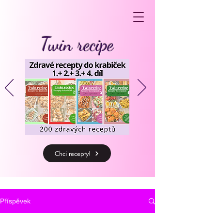
Twin recipe
Chci recepty!
Příspěvek