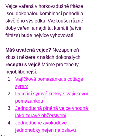
Vejce vařená v horkovzdušné fritéze 
jsou dokonalou kombinací pohodlí a 
skvělého výsledku. Vyzkoušej různé 
doby vaření a najdi tu, která ti (a tvé 
fritéze) bude nejvíce vyhovovat!
Máš uvařená vejce?
 Nezapomeň 
zkusit některé z našich dokonalých
receptů s vejci!
 Máme pro tebe ty 
nejoblíbenější:
Vajíčková pomazánka s cottage 
sýrem
Domácí sýrové krekry s vajíčkovou 
pomazánkou
Jednoduchá plněná vejce vhodná 
jako zdravé občerstvení
Jednoduché avokádové 
jednohubky nejen na oslavu