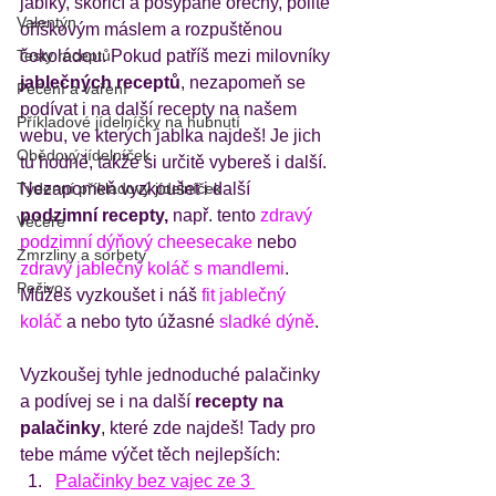
jablky, skořicí a posypané ořechy, polité 
Valentýn
oříškovým máslem a rozpuštěnou 
Testy receptů
čokoládou. Pokud patříš mezi milovníky
jablečných receptů
, nezapomeň se 
Pečení a vaření
podívat i na další recepty na našem 
Příkladové jídelníčky na hubnutí
webu, ve kterých jablka najdeš! Je jich 
Obědový jídelníček
tu hodně, takže si určitě vybereš i další. 
Týdenní příkladový jídelníček
Nezapomeň vyzkoušet i další 
podzimní recepty,
 např. tento 
zdravý 
Večeře
podzimní dýňový cheesecake
 nebo 
Zmrzliny a sorbety
zdravý jablečný koláč s mandlemi
. 
Pečivo
Můžeš vyzkoušet i náš 
fit jablečný 
koláč
 a nebo tyto úžasné 
sladké dýně
. 
Vyzkoušej tyhle jednoduché palačinky 
a podívej se i na další 
recepty na 
palačinky
, které zde najdeš! Tady pro 
tebe máme výčet těch nejlepších:
Palačinky bez vajec ze 3 