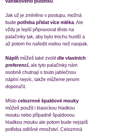
vanilkového pudinku
. 
Jak už je zmíněno v postupu, možná 
bude 
potřeba přidat více mléka
. Ale 
vždy je lepší připravovat těsto na 
palačinky tak, aby bylo trochu hustší a 
až potom ho naředit vodou než naopak. 
Náplň
 můžeš také zvolit 
dle vlastních 
preferencí, 
ale tyto palačinky nám 
osobně chutnají s touto jablečnou 
náplní nejvíc, takže můžeme jenom 
doporučit. 
Místo 
celozrnné špaldové mouky
můžeš použít i klasickou hladkou 
mouku nebo případně špaldovou 
hladkou mouku ale potom bude nejspíš 
potřeba odlišné množství. Celozrnná 