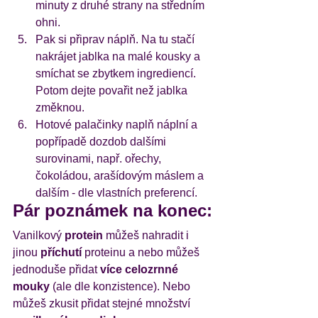
minuty z druhé strany na středním 
ohni. 
Pak si připrav náplň. Na tu stačí 
nakrájet jablka na malé kousky a 
smíchat se zbytkem ingrediencí. 
Potom dejte povařit než jablka 
změknou. 
Hotové palačinky naplň náplní a 
popřípadě dozdob dalšími 
surovinami, např. ořechy, 
čokoládou, arašídovým máslem a 
dalším - dle vlastních preferencí. 
Pár poznámek na konec:
Vanilkový 
protein
 můžeš nahradit i 
jinou 
příchutí
 proteinu a nebo můžeš 
jednoduše přidat 
více celozrnné 
mouky
 (ale dle konzistence). Nebo 
můžeš zkusit přidat stejné množství 