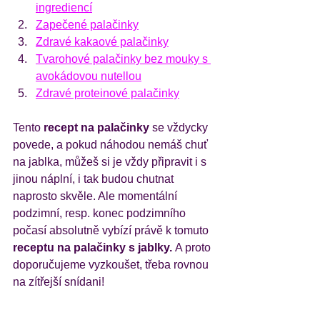
ingrediencí
Zapečené palačinky
Zdravé kakaové palačinky
Tvarohové palačinky bez mouky s 
avokádovou nutellou
Zdravé proteinové palačinky
Tento 
recept na palačinky 
se vždycky 
povede, a pokud náhodou nemáš chuť 
na jablka, můžeš si je vždy připravit i s 
jinou náplní, i tak budou chutnat 
naprosto skvěle. Ale momentální 
podzimní, resp. konec podzimního 
počasí absolutně vybízí právě k tomuto 
receptu na palačinky s jablky. 
A proto 
doporučujeme vyzkoušet, třeba rovnou 
na zítřejší snídani! 