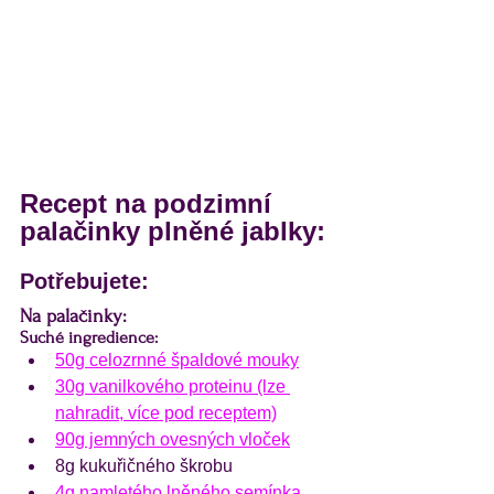
Recept na podzimní 
palačinky plněné jablky:
Potřebujete:
Na palačinky:
Suché ingredience:
50g celozrnné špaldové mouky
30g vanilkového proteinu (lze 
nahradit, více pod receptem)
90g jemných ovesných vloček
8g kukuřičného škrobu
4g namletého lněného semínka