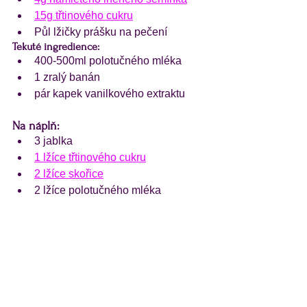
15g třtinového cukru
Půl lžičky prášku na pečení
Tekuté ingredience:
400-500ml polotučného mléka
1 zralý banán
pár kapek vanilkového extraktu
Na náplň:
3 jablka
1 lžíce třtinového cukru
2 lžíce skořice
2 lžíce polotučného mléka