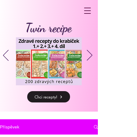
Twin recipe
Chci recepty!
Příspěvek