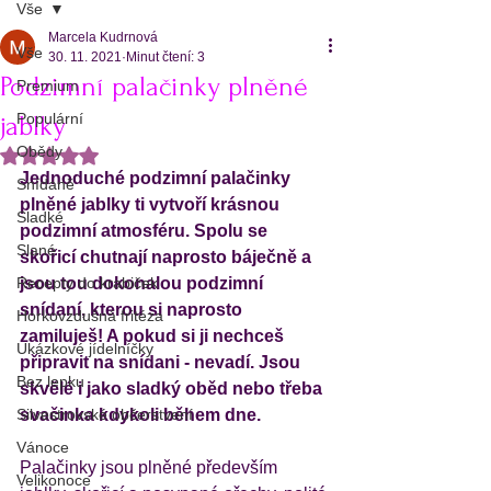
Vše
Marcela Kudrnová
Vše
30. 11. 2021
Minut čtení: 3
Podzimní palačinky plněné
Premium
Populární
jablky
Obědy
Hodnoceno NaN z 5 hvězdiček.
Jednoduché podzimní palačinky 
Snídaně
plněné jablky ti vytvoří krásnou 
Sladké
podzimní atmosféru. Spolu se 
Slané
skořicí chutnají naprosto báječně a 
Recepty do krabiček
jsou tou dokonalou podzimní 
snídaní, kterou si naprosto 
Horkovzdušná fritéza
zamiluješ! A pokud si ji nechceš 
Ukázkové jídelníčky
připravit na snídani - nevadí. Jsou 
Bez lepku
skvělé i jako sladký oběd nebo třeba 
Silvestrovské občerstvení
svačinka kdykoli během dne.  
Vánoce
Palačinky jsou plněné především 
Velikonoce