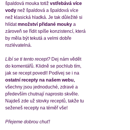
špaldová mouka totiž 
vstřebává více 
vody 
než špaldová a špaldová více 
než klasická hladká. Je tak důležité si 
hlídat
 množství přidané mouky 
a 
zároveň se řídit spíše konzistencí, která 
by měla být tekutá a velmi dobře 
rozlévatelná.
Líbí se ti tento recept? 
Dej nám vědět 
do komentářů. Klidně se pochlub tím, 
jak se recept povedl! Podívej se i na
ostatní recepty na našem webu,
všechny jsou jednoduché, zdravé a 
především chutnají naprosto skvěle. 
Najdeš zde už stovky receptů, takže tu 
seženeš recepty na téměř vše! 
Přejeme dobrou chuť!