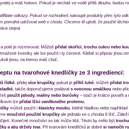
vyndej a máš hotovo. Pokud je necháš ve vodě příliš dlouho, budou r
affiliate odkazy. Pokud se rozhodneš nakoupit produkty přes tyto o
ám pomáhá udržovat web v chodu. Chceme tě ujistit, že použití těchto
tává stejná.
 
a poté je rozmixovat. Můžeš 
přidat skořici, trochu cukru nebo k
mražené švestky ale lze použít i ty čerstvé. Klidně si připrav jinou o
koli jinou, na kterou máš chuť. 
ptu na tvarohové knedlíčky ze 3 ingrediencí:
liš řídké
, přidej
 více krupičky,
 pokud je
 příliš tuhé
, můžeš
 přidat tr
sladké
, takže doporučujeme podávat 
s ovocnou omáčkou
 nebo přid
žeš 
použít jahody, maliny nebo borůvky
 – stačí je krátce povařit a
lkovin lze 
přidat lžíci vanilkového proteinu.
pičky
 můžeš použít i 
klasicky mouku
, klidně hladkou nebo například
íme 
množství použité krupičky
 ale jednalo se o zhruba 6 lžič. Zálež
užiješ. Konečné množství se tak může lišit. Těsto by mělo být 
trochu
čky a aby držely tvar.
 Při tvarování knedlíčků je dobré 
si namočit r