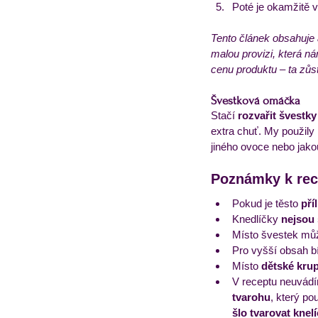
Poté je okamžitě 
Tento článek obsahuje 
malou provizi, která n
cenu produktu – ta zůs
Švestková omáčka
Stačí 
rozvařit švestky
extra chuť. My použily 
jiného ovoce nebo jakou
Poznámky k rece
Pokud je těsto 
pří
Knedlíčky 
nejsou 
Místo švestek mů
Pro vyšší obsah bí
Místo 
dětské kru
V receptu neuvád
tvarohu
, který po
šlo tvarovat knelí