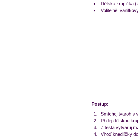
Dětská krupička (z
Volitelně: vanilkov
Postup:
Smíchej tvaroh s 
Přidej dětskou krup
Z těsta vytvaruj m
Vhoď knedlíčky do