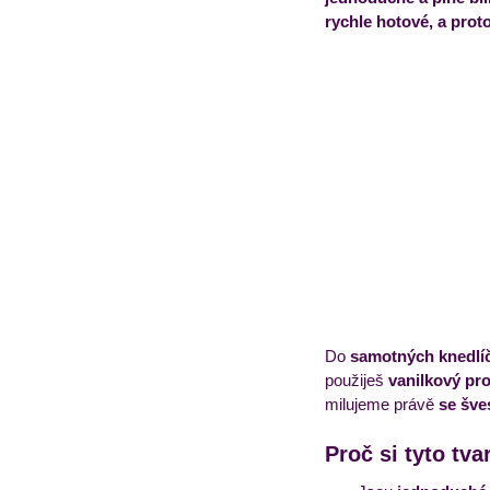
rychle hotové, a prot
Obědový jídelníček
T
Do
 samotných knedlíč
použiješ 
vanilkový pro
milujeme právě 
se šve
Proč si tyto tv