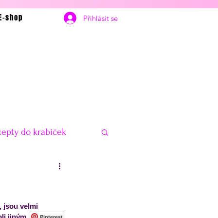
E-shop
Přihlásit se
epty do krabiček
bčerstvení
Vánoce
 jsou velmi 
delníčky na hubnutí
i jiným. Jsou 
Pinterest