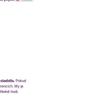
sorbety
Pečivo
sladidla. 
Pokud 
erencích. My je 
itelně hodí. 