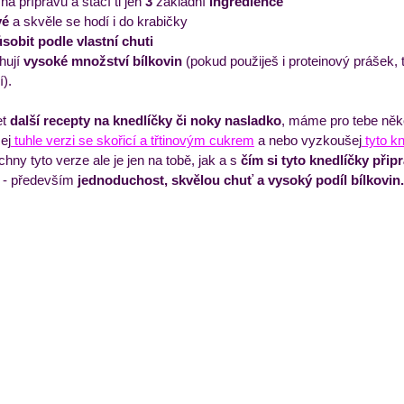
 na přípravu a stačí ti jen
 3
 základní 
ingredience
vé
 a skvěle se hodí i do krabičky
sobit podle vlastní chuti
hují
 vysoké množství bílkovin 
(pokud použiješ i proteinový prášek,
í).
t 
další recepty na knedlíčky či noky nasladko
, máme pro tebe něko
ej
 tuhle verzi se skořicí a třtinovým cukrem
 a nebo vyzkoušej
 tyto k
ny tyto verze ale je jen na tobě, jak a s 
čím si tyto knedlíčky přip
 - především
 jednoduchost, skvělou chuť a vysoký podíl bílkovin.