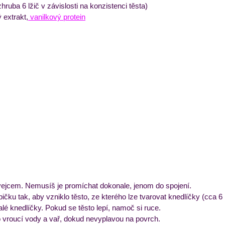
hruba 6 lžič v závislosti na konzistenci těsta)
ý extrakt,
 vanilkový protein
vejcem. Nemusíš je promíchat dokonale, jenom do spojení. 
ičku tak, aby vzniklo těsto, ze kterého lze tvarovat knedlíčky (cca 6 l
alé knedlíčky. Pokud se těsto lepí, namoč si ruce.
 vroucí vody a vař, dokud nevyplavou na povrch.