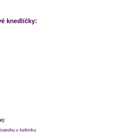
é knedlíčky:
e):
tvarohu v kelímku