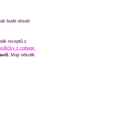
 tak bude obsah 
lik receptů z 
nedlíčky z cottage 
ravíš
. Mají několik 
 