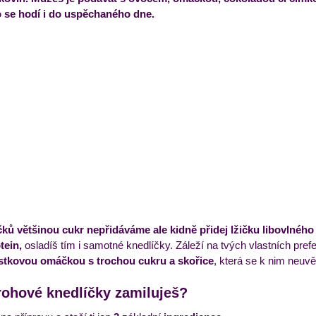
o se hodí i do uspěchaného dne.
ýdenní příkladový jídelníček
Večeře
Zmrzliny a 
ků většinou cukr nepřidáváme ale kidně přidej lžičku libovlného 
tein,
 osladíš tím i samotné knedlíčky. Záleží na tvých vlastních pref
stkovou omáčkou s trochou cukru a skořice
, která se k nim neuvěř
arohové knedlíčky zamiluješ? 