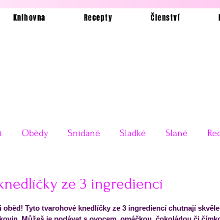
Knihovna
Recepty
Členství
í
Obědy
Snídaně
Sladké
Slané
Rec
Ukázkové jídelníčky
Bez lepku
Silvestrovské o
nedlíčky ze 3 ingrediencí
 5 hvězdiček.
 oběd! Tyto tvarohové knedlíčky ze 3 ingrediencí chutnají skvěle,
Testy receptů
Pečení a vaření
Příkladové jí
lkovin. Můžeš je podávat s ovocem, omáčkou, čokoládou či čímkol