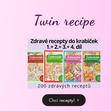
Twin recipe
Chci recepty!