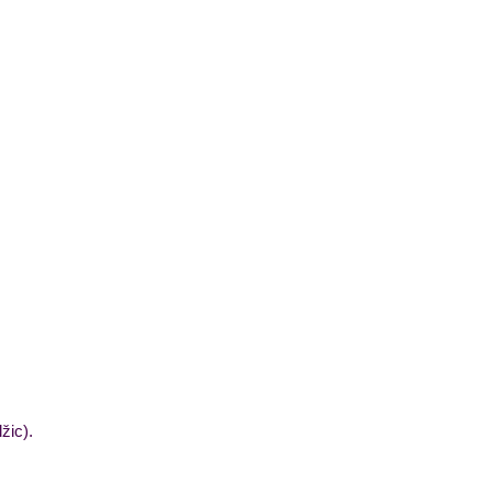
žic).