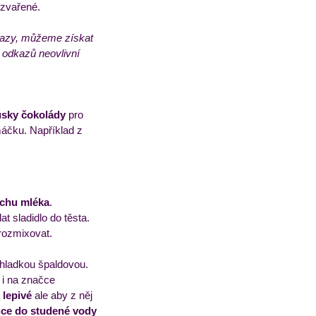
ozvařené.
dkazy, můžeme získat 
 odkazů neovlivní 
ousky čokolády
 pro 
máčku. Například z 
ochu mléka
.
at sladidlo do těsta.
 rozmixovat.
 hladkou špaldovou. 
í i na značce 
 lepivé
 ale aby z něj 
uce do studené vody