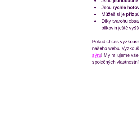
Jsou 
jednoduché
Jsou 
rychle hoto
Můžeš si je 
přizpů
Díky tvarohu obsa
bílkovin ještě vyšš
Pokud chceš vyzkouše
našeho webu. Vyzkouš
sýru
! My milujeme všech
společných vlastnostní