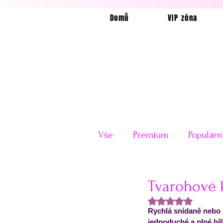
Domů
VIP zóna
Vše
Premium
Populárn
Horkovzdušná fritéza
Tvarohové k
Hodnoceno NaN z
Rychlá snídaně nebo i
Velikonoce
Valentýn
jednoduché a plné bí