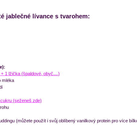
é jablečné lívance s tvarohem:
e):
 1 lžička (špaldové, obyč....)
o mléka
dí
o cukru (seženeš zde)
rohu
ddingu (můžete použít i svůj oblíbený vanilkový protein pro více bílk