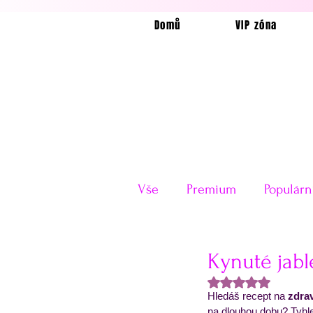
Domů
VIP zóna
Vše
Premium
Populárn
Horkovzdušná fritéza
Kynuté jabl
Hodnoceno NaN z
Hledáš recept na 
zdrav
Velikonoce
Valentýn
na dlouhou dobu? Tyhle