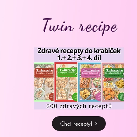
Twin recipe
Chci recepty!