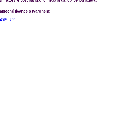
i, můžeš je posypat skořicí nebo přidat oblíbenou polevu.
jablečné lívance s tvarohem:
mOl5iUfY