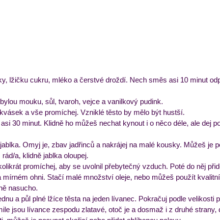
y, lžičku cukru, mléko a čerstvé droždí. Nech směs asi 10 minut odp
ylou mouku, sůl, tvaroh, vejce a vanilkový pudink.
 kvásek a vše promíchej. Vzniklé těsto by mělo být hustší.
asi 30 minut. Klidně ho můžeš nechat kynout i o něco déle, ale dej po
 jablka. Omyj je, zbav jadřinců a nakrájej na malé kousky. Můžeš je po
rád/a, klidně jablka oloupej.
olikrát promíchej, aby se uvolnil přebytečný vzduch. Poté do něj přid
 mírném ohni. Stačí malé množství oleje, nebo můžeš použít kvalitní
lně nasucho.
ednu a půl plné lžíce těsta na jeden lívanec. Pokračuj podle velikosti
le jsou lívance zespodu zlatavé, otoč je a dosmaž i z druhé strany,