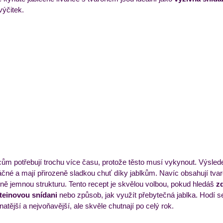
výčitek.
ýdenní příkladový jídelníček
Večeře
Zmrzliny a 
ům potřebují trochu více času, protože těsto musí vykynout. Výsledek
áčné a mají přirozeně sladkou chuť díky jablkům. Navíc obsahují tvar
mně jemnou strukturu. Tento recept je skvělou volbou, pokud hledáš 
zd
teinovou snídani
 nebo způsob, jak využít přebytečná jablka. Hodí s
natější a nejvoňavější, ale skvěle chutnají po celý rok.