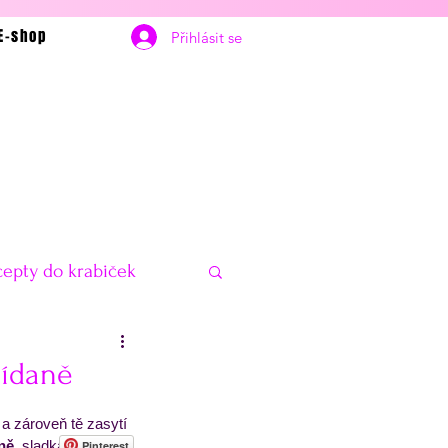
E-shop
Přihlásit se
epty do krabiček
bčerstvení
Vánoce
nídaně
a zároveň tě zasytí 
delníčky na hubnutí
ně
, sladká svačina 
Pinterest