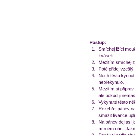
Postup:
Smíchej lžíci mouk
kvásek.
Mezitím smíchej zb
Poté přidej vzešlý
Nech těsto kynout 
nepřekynulo.
Mezitím si připrav
ale pokud ji nemáš 
Vykynuté těsto něk
Rozehřej pánev na
smažit lívance úp
Na pánev dej asi j
mírném ohni. Jakmi