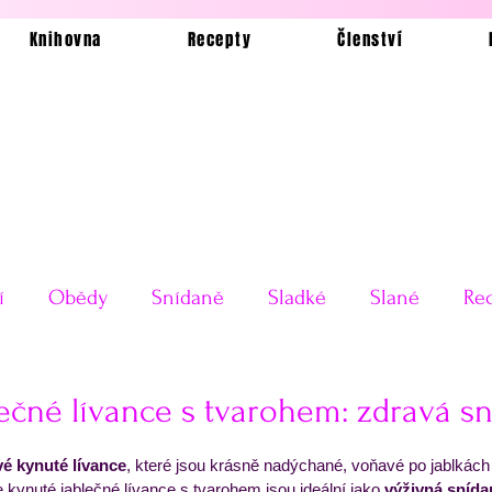
Knihovna
Recepty
Členství
í
Obědy
Snídaně
Sladké
Slané
Rec
Ukázkové jídelníčky
Bez lepku
Silvestrovské o
ečné lívance s tvarohem: zdravá s
 5 hvězdiček.
é kynuté lívance
, které jsou krásně nadýchané, voňavé po jablkách 
Testy receptů
Pečení a vaření
Příkladové jí
 kynuté jablečné lívance s tvarohem jsou ideální jako 
výživná snída