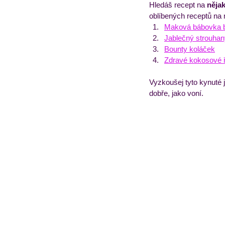
Hledáš recept na 
něja
oblíbených receptů na
Maková bábovka 
Jablečný strouhan
Bounty koláček
Zdravé kokosové 
Vyzkoušej tyto kynuté 
dobře, jako voní.