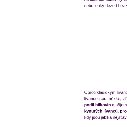
nebo lehký dezert bez 
Obědový jídelníček
T
Oproti klasickým lívanc
lívance jsou měkké, vl
podíl bílkovin
 a příje
kynutých lívanců
, 
pro
kdy jsou jablka nejšťav