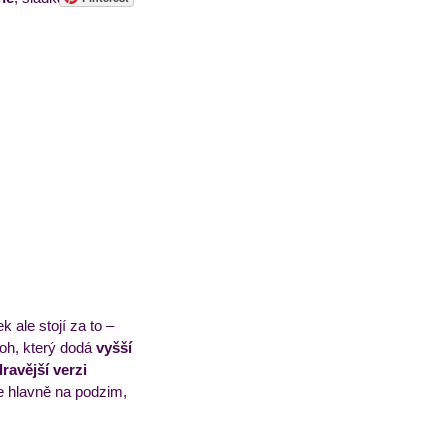
sorbety
Pečivo
 ale stojí za to – 
oh, který dodá 
vyšší 
ravější verzi 
e hlavně na podzim, 