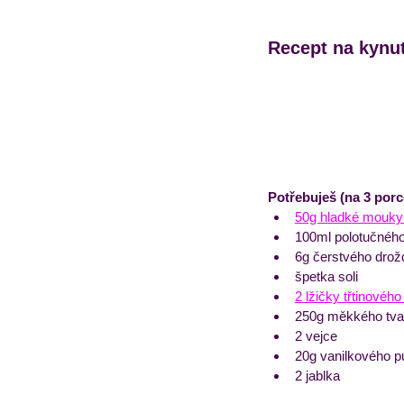
Recept na kynut
Potřebuješ (na 3 porc
50g hladké mouky +
100ml polotučnéh
6g čerstvého drož
špetka soli
2 lžičky třtinovéh
250g měkkého tva
2 vejce
20g vanilkového pu
2 jablka