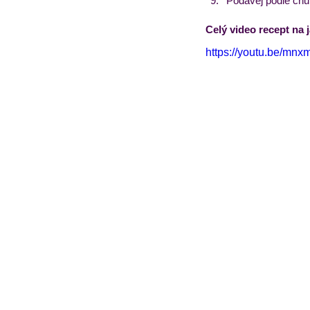
Podávej podle chut
Celý video recept na 
https://youtu.be/mnx