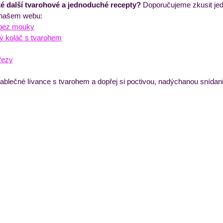
ké další tvarohové a jednoduché recepty?
 Doporučujeme zkusit jed
 našem webu:
bez mouky
ý koláč s tvarohem
řezy
jablečné lívance s tvarohem a dopřej si poctivou, nadýchanou snídani,