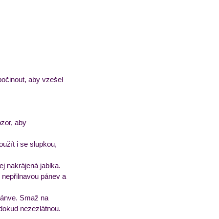
očinout, aby vzešel 
zor, aby 
užít i se slupkou, 
ej nakrájená jablka.
 nepřilnavou pánev a 
 pánve. Smaž na 
 dokud nezezlátnou.