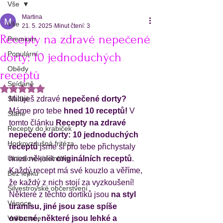
Vše
Martina
Vše
21. 5. 2025
Minut čtení: 3
Recepty na zdravé nepečené
Premium
Populární
dorty: 10 jednoduchých
Obědy
receptů
Snídaně
Hodnoceno NaN z 5 hvězdiček.
Sladké
Miluješ zdravé 
nepečené dorty?
Máme pro tebe 
hned 10 receptů!
 V 
Slané
tomto článku 
Recepty na zdravé 
Recepty do krabiček
nepečené dorty: 10 jednoduchých 
Horkovzdušná fritéza
receptů
 jsme si pro tebe přichystaly 
Ukázkové jídelníčky
hned několik 
originálních receptů
. 
Každý recept má své kouzlo a věříme, 
Bez lepku
že každý z nich stojí za vyzkoušení! 
Silvestrovské občerstvení
Některé z těchto dortíků jsou
 na styl 
Vánoce
tiramisu, jiné jsou zase spíše 
Velikonoce
ovocné, některé jsou lehké a 