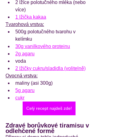
2 lžíce polotučného mléka (nebo 
více)
1 lžička kakaa
Tvarohová vrstva:
500g polotučného tvarohu v 
kelímku
30g vanilkového proteinu
2g agaru
voda
2 lžičky cukru/sladidla (volitelně)
Ovocná vrstva:
maliny (asi 300g)
5g agaru
cukr
Celý recept najdeš zde!
Zdravé borůvkové tiramisu v 
odlehčené formě