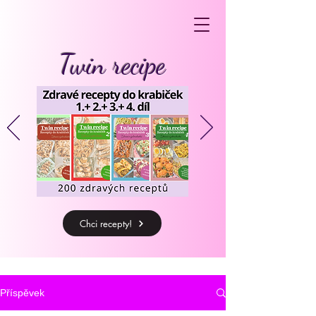
Twin recipe
Chci recepty!
Příspěvek