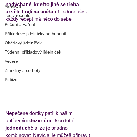
nadýchané, kdežto jiné se třeba 
Valentýn
skvěle hodí na snídani!
 Jednoduše - 
Testy receptů
každý recept má něco do sebe. 
Pečení a vaření
Příkladové jídelníčky na hubnutí
Obědový jídelníček
Týdenní příkladový jídelníček
Večeře
Zmrzliny a sorbety
Pečivo
Nepečené dortíky patří k našim 
oblíbeným 
dezertům
. Jsou totiž
jednoduché 
a lze je snadno 
kombinovat. Navíc si je můžeš připravit 