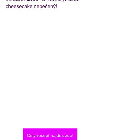
cheesecake nepečený!
Celý recept najdeš zde!