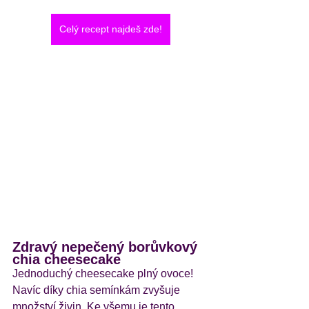
Celý recept najdeš zde!
Zdravý nepečený borůvkový 
chia cheesecake 
Jednoduchý cheesecake plný ovoce! 
Navíc díky chia semínkám zvyšuje 
množství živin. Ke všemu je tento 