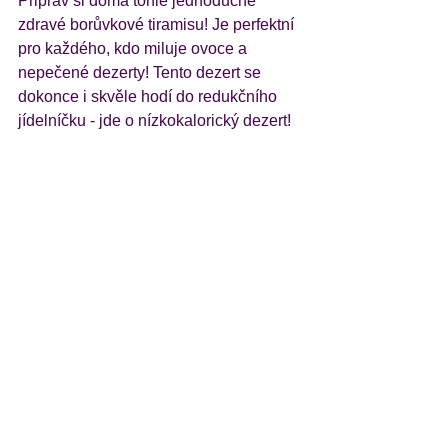
Připrav si doma tohle jednoduché 
zdravé borůvkové tiramisu! Je perfektní 
pro každého, kdo miluje ovoce a 
nepečené dezerty! Tento dezert se 
dokonce i skvěle hodí do redukčního 
jídelníčku - jde o nízkokalorický dezert!