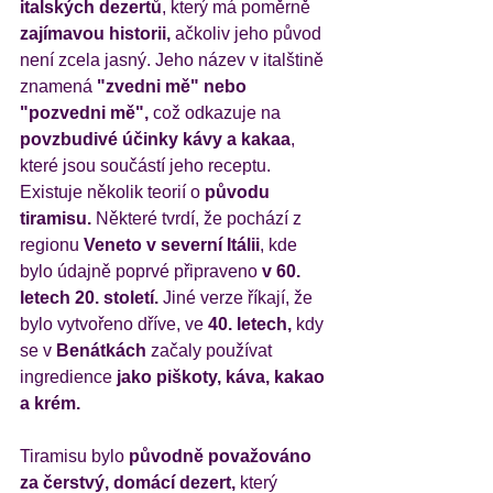
italských dezertů
, který má poměrně
zajímavou historii,
 ačkoliv jeho původ 
není zcela jasný. Jeho název v italštině 
znamená 
"zvedni mě" nebo 
"pozvedni mě",
 což odkazuje na 
povzbudivé účinky kávy a kakaa
, 
které jsou součástí jeho receptu.
Existuje několik teorií o 
původu 
tiramisu.
 Některé tvrdí, že pochází z 
regionu 
Veneto v severní Itálii
, kde 
bylo údajně poprvé připraveno 
v 60. 
letech 20. století.
 Jiné verze říkají, že 
bylo vytvořeno dříve, ve 
40. letech,
 kdy 
se v
 Benátkách
 začaly používat 
ingredience
 jako piškoty, káva, kakao 
a krém.
Tiramisu bylo
 původně považováno 
za čerstvý, domácí dezert,
 který 