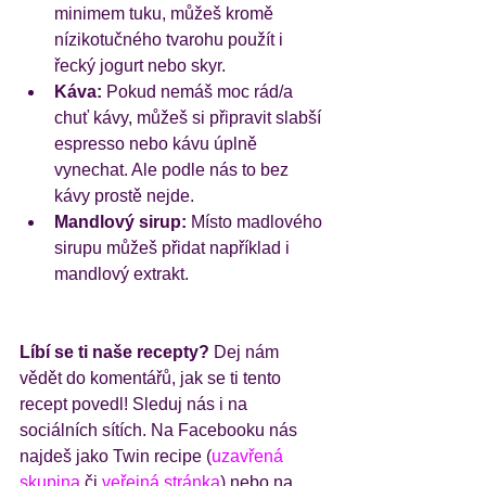
minimem tuku, můžeš kromě 
nízikotučného tvarohu použít i 
řecký jogurt nebo skyr. 
Káva:
 Pokud nemáš moc rád/a 
chuť kávy, můžeš si připravit slabší 
espresso nebo kávu úplně 
vynechat. Ale podle nás to bez 
kávy prostě nejde. 
Mandlový sirup:
 Místo madlového 
sirupu můžeš přidat například i 
mandlový extrakt. 
Líbí se ti naše recepty?
 Dej nám 
vědět do komentářů, jak se ti tento 
recept povedl! Sleduj nás i na 
sociálních sítích. Na Facebooku nás 
najdeš jako Twin recipe (
uzavřená 
skupina
 či 
veřejná stránka
) nebo na 