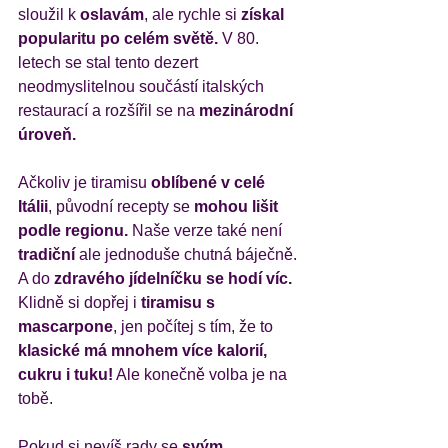
sloužil k 
oslavám
, ale rychle si
 získal 
popularitu po celém světě.
 V 80. 
letech se stal tento dezert 
neodmyslitelnou součástí italských 
restaurací a rozšířil se na 
mezinárodní 
úroveň.
Ačkoliv je tiramisu 
oblíbené v celé 
Itálii
, původní recepty se
 mohou lišit 
podle regionu.
 Naše verze také není 
tradiční 
ale jednoduše chutná báječně. 
A do
 zdravého jídelníčku se hodí víc.
Klidně si dopřej i
 tiramisu s 
mascarpone
, jen počítej s tím, že to 
klasické má mnohem více kalorií, 
cukru i tuku!
 Ale konečně volba je na 
tobě. 
Pokud si nevíš rady se
 svým 