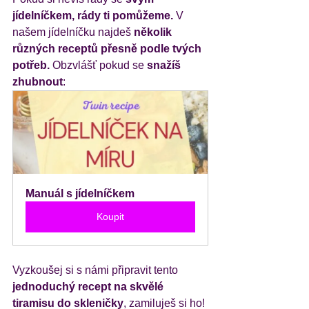
jídelníčkem, rády ti pomůžeme.
 V 
našem jídelníčku najdeš 
několik 
různých receptů přesně podle tvých 
potřeb.
 Obzvlášť pokud se 
snažíš 
zhubnout
:
Manuál s jídelníčkem
Koupit
Vyzkoušej si s námi připravit tento 
jednoduchý recept na skvělé 
tiramisu do skleničky
, zamiluješ si ho!