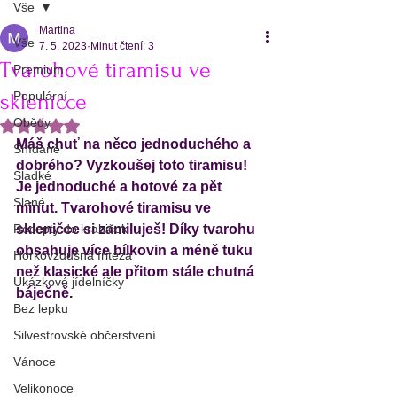
Vše
Martina
Vše
7. 5. 2023
Minut čtení: 3
Tvarohové tiramisu ve
Premium
Populární
skleničce
Obědy
Hodnoceno NaN z 5 hvězdiček.
Máš chuť na něco jednoduchého a 
Snídaně
dobrého? Vyzkoušej toto tiramisu! 
Sladké
Je jednoduché a hotové za pět 
Slané
minut. Tvarohové tiramisu ve 
Recepty do krabiček
skleničce si zamiluješ! Díky tvarohu 
obsahuje více bílkovin a méně tuku 
Horkovzdušná fritéza
než klasické ale přitom stále chutná 
Ukázkové jídelníčky
báječně. 
Bez lepku
Silvestrovské občerstvení
Vánoce
Velikonoce