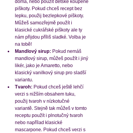
doma, nebo použít dětské koupené 
piškoty. Pokud chceš recept bez 
lepku, použij bezlepkové piškoty. 
Můžeš samozřejmě použít i 
klasické cukrářské piškoty ale ty 
nám přijdou příliš sladké. Volba je 
na tobě! 
Mandlový sirup:
 Pokud nemáš 
mandlový sirup, můžeš použít i jiný 
likér, jako je Amaretto, nebo 
klasický vanilkový sirup pro sladší 
variantu.
Tvaroh:
 Pokud chceš ještě lehčí 
verzi s nižším obsahem tuku, 
použij tvaroh v nízkotučné 
variantě. Stejně tak můžeš v tomto 
receptu použít i plnotučný tvaroh 
nebo napřílad klasické 
mascarpone. Pokud chceš verzi s 