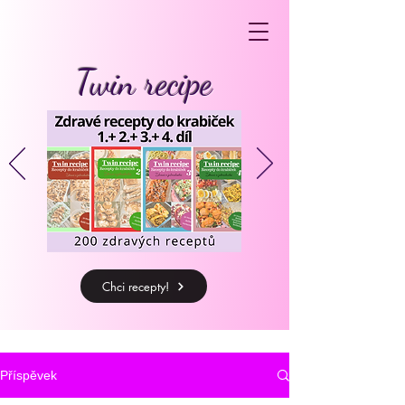
Twin recipe
Chci recepty!
Příspěvek