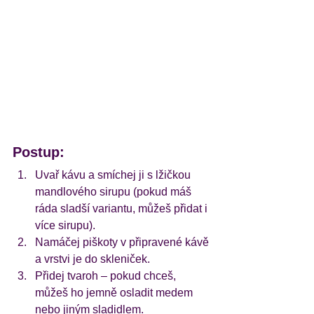
Postup:
Uvař kávu a smíchej ji s lžičkou 
mandlového sirupu (pokud máš 
ráda sladší variantu, můžeš přidat i 
více sirupu).
Namáčej piškoty v připravené kávě 
a vrstvi je do skleniček.
Přidej tvaroh – pokud chceš, 
můžeš ho jemně osladit medem 
nebo jiným sladidlem.