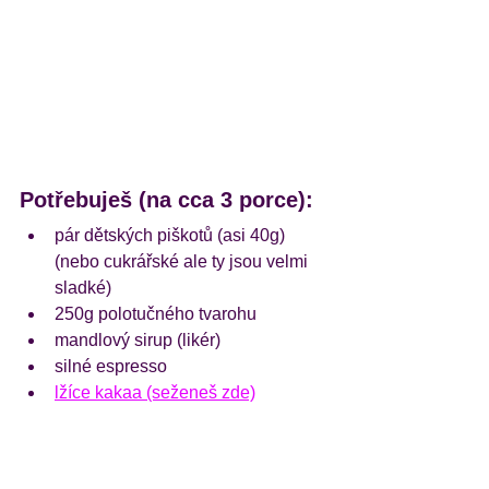
Potřebuješ (na cca 3 porce):
pár dětských piškotů (asi 40g) 
(nebo cukrářské ale ty jsou velmi 
sladké)
250g polotučného tvarohu
mandlový sirup (likér)
silné espresso
lžíce kakaa (seženeš zde)