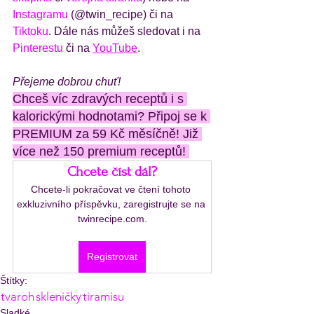
Instagramu
 (@twin_recipe) či na 
Tiktoku
. Dále nás můžeš sledovat i na 
Pinterestu
 či na 
YouTube
.
Přejeme dobrou chuť!
Chceš víc zdravých receptů i s 
kalorickými hodnotami? Připoj se k 
PREMIUM za 59 Kč měsíčně! Již 
více než 150 premium receptů! 
Chcete číst dál?
Chcete-li pokračovat ve čtení tohoto 
exkluzivního příspěvku, zaregistrujte se na 
twinrecipe.com.
Registrovat
Štítky:
tvaroh
skleničky
tiramisu
Sladké