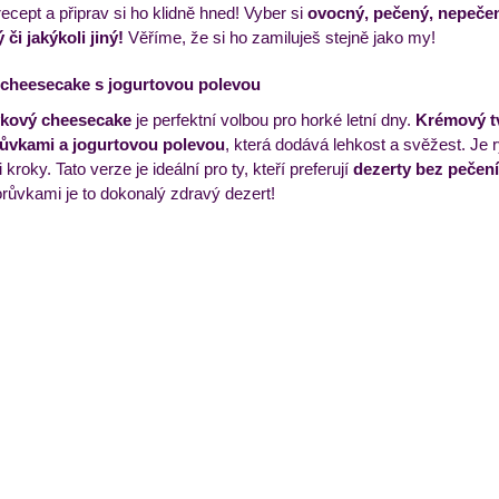
ecept a připrav si ho klidně hned! Vyber si 
ovocný, pečený, nepečen
i jakýkoli jiný! 
Věříme, že si ho zamiluješ stejně jako my! 
cheesecake s jogurtovou polevou
kový cheesecake
 je perfektní volbou pro horké letní dny. 
Krémový tv
ůvkami a jogurtovou polevou
, která dodává lehkost a svěžest. Je r
 kroky. Tato verze je ideální pro ty, kteří preferují 
dezerty bez pečení
orůvkami je to dokonalý zdravý dezert!