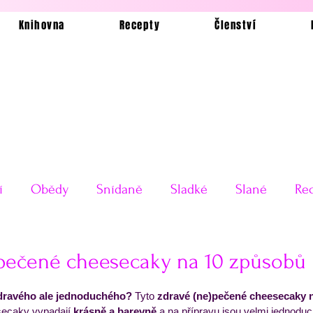
Knihovna
Recepty
Členství
í
Obědy
Snídaně
Sladké
Slané
Rec
Ukázkové jídelníčky
Bez lepku
Silvestrovské o
)pečené cheesecaky na 10 způsobů
 5 hvězdiček.
dravého ale jednoduchého?
 Tyto 
zdravé (ne)pečené cheesecaky 
Testy receptů
Pečení a vaření
Příkladové jí
secaky vypadají
 krásně a barevně
 a na přípravu jsou velmi jednodu