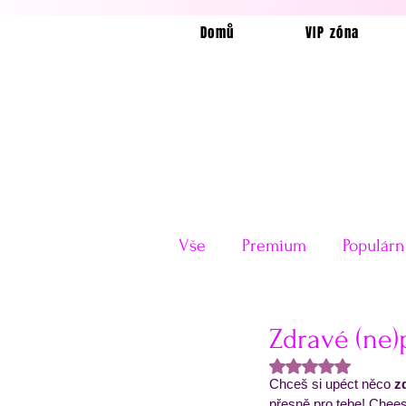
Domů
VIP zóna
Vše
Premium
Populárn
Horkovzdušná fritéza
Zdravé (ne
Hodnoceno NaN z
Chceš si upéct něco
 z
Velikonoce
Valentýn
přesně pro tebe! Chee