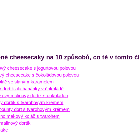
ené cheesecaky na 10 způsobů, co tě v tomto č
vý cheesecake s jogurtovou polevou
vý cheesecake s čokoládovou polevou
koláč se slaným karamelem
 dortík alá banánky v čokoládě
ový malinový dortík s čokoládou
ý dortík s tvarohovým krémem
bounty dort s tvarohovým krémem
čno makový koláč s tvarohem
malinový dortík
cake