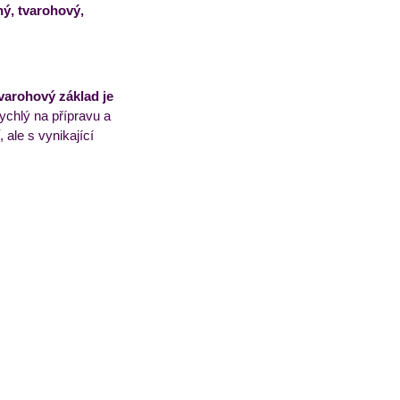
ý, tvarohový, 
arohový základ je 
ychlý na přípravu a 
, ale s vynikající 