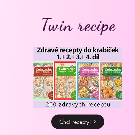
Twin recipe
Chci recepty!