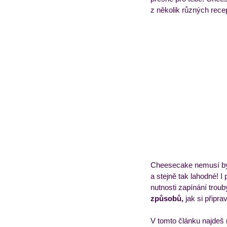
z několik různých recep
Obědový jídelníček
T
Cheesecake nemusí bý
a stejně tak lahodné! I
nutnosti zapínání trou
způsobů,
 jak si připr
V tomto článku najdeš