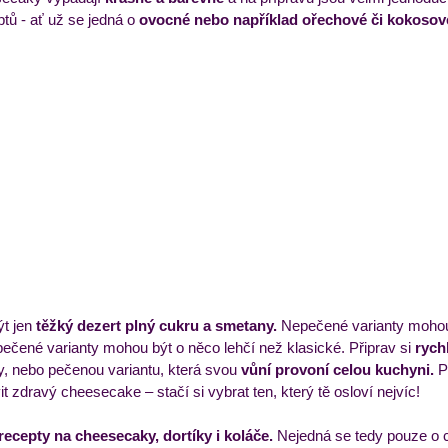
tů - ať už se jedná o
 ovocné nebo například ořechové či kokosov
ýdenní příkladový jídelníček
Večeře
Zmrzliny a 
t jen 
těžký dezert plný cukru a smetany.
 Nepečené varianty mohou 
 pečené varianty mohou být o něco lehčí než klasické. Připrav si
 rych
by, nebo pečenou variantu, která svou
 vůní provoní celou kuchyni.
 P
avit zdravý cheesecake – stačí si vybrat ten, který tě osloví nejvíc!
 recepty na cheesecaky, dortíky i koláče.
 Nejedná se tedy pouze o 