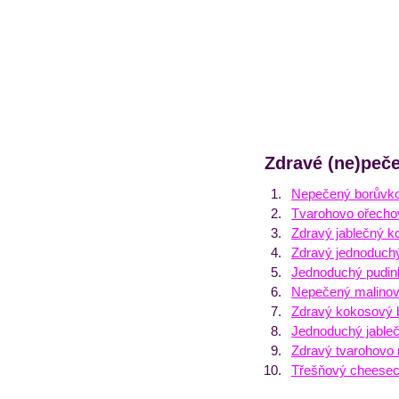
Zdravé (ne)peč
Nepečený borůvko
Tvarohovo ořecho
Zdravý jablečný 
Zdravý jednoduchý
Jednoduchý pudink
Nepečený malinov
Zdravý kokosový 
Jednoduchý jable
Zdravý tvarohovo 
Třešňový cheese