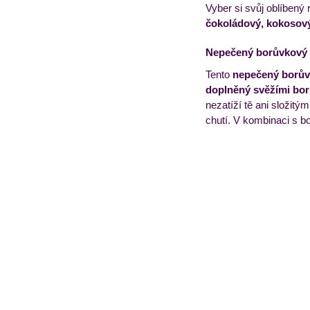
Vyber si svůj oblíbený r
čokoládový, kokosový č
Nepečený borůvkový 
Tento 
nepečený borův
doplněný svěžími bor
nezatíží tě ani složitými
chutí. V kombinaci s b