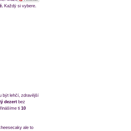
é.
 Každý si vybere. 
sorbety
Pečivo
být lehčí, zdravější 
lý dezert 
bez 
řinášíme ti
 10 
cheesecaky ale to 