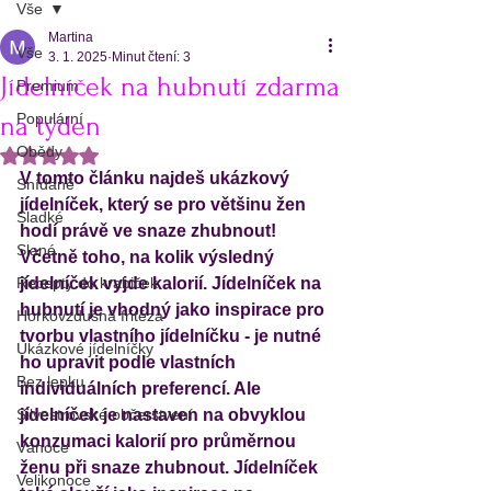
Vše
Martina
Vše
3. 1. 2025
Minut čtení: 3
Jídelníček na hubnutí zdarma
Premium
Populární
na týden
Obědy
Hodnoceno NaN z 5 hvězdiček.
V tomto článku najdeš ukázkový 
Snídaně
jídelníček, který se pro většinu žen 
Sladké
hodí právě ve snaze zhubnout! 
Slané
Včetně toho, na kolik výsledný 
Recepty do krabiček
jídelníček vyjde kalorií. Jídelníček na 
hubnutí je vhodný jako inspirace pro 
Horkovzdušná fritéza
tvorbu vlastního jídelníčku - je nutné 
Ukázkové jídelníčky
ho upravit podle vlastních 
Bez lepku
individuálních preferencí. Ale 
Silvestrovské občerstvení
jídelníček je nastaven na obvyklou 
konzumaci kalorií pro průměrnou 
Vánoce
ženu při snaze zhubnout. Jídelníček 
Velikonoce