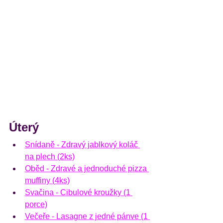
Úterý 
Snídaně - Zdravý jablkový koláč 
na plech (2ks)
Oběd - Zdravé a jednoduché pizza 
muffiny (4ks)
Svačina - Cibulové kroužky (1 
porce)
Večeře - Lasagne z jedné pánve (1 