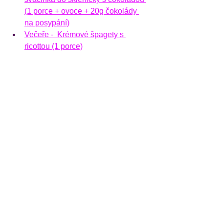
(1 porce + ovoce + 20g čokolády 
na posypání)
Večeře -  
Krémové špagety s 
ricottou (1 porce)