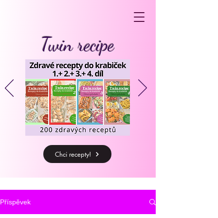
Twin recipe
Chci recepty!
Příspěvek