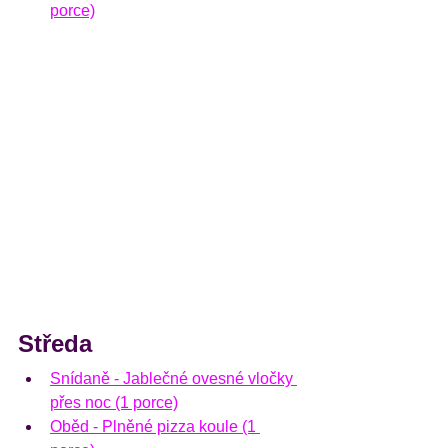
porce)
Středa
Snídaně - 
Jablečné ovesné vločky 
přes noc (1 porce)
Oběd - 
Plněné pizza koule (1 