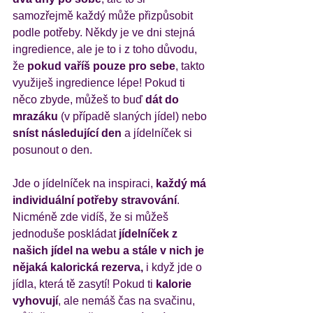
samozřejmě každý může přizpůsobit 
podle potřeby. Někdy je ve dni stejná 
ingredience, ale je to i z toho důvodu, 
že 
pokud vaříš pouze pro sebe
, takto 
využiješ ingredience lépe! Pokud ti 
něco zbyde, můžeš to buď 
dát do 
mrazáku 
(v případě slaných jídel) nebo 
sníst následující den 
a jídelníček si 
posunout o den. 
Jde o jídelníček na inspiraci, 
každý má 
individuální potřeby stravování
. 
Nicméně zde vidíš, že si můžeš 
jednoduše poskládat
 jídelníček z 
našich jídel na webu a stále v nich je 
nějaká kalorická rezerva,
 i když jde o 
jídla, která tě zasytí! Pokud ti 
kalorie 
vyhovují
, ale nemáš čas na svačinu, 