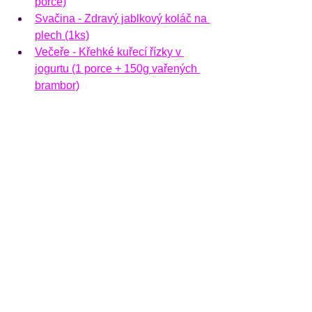
porce)
Svačina - Zdravý jablkový koláč na 
plech (1ks)
Večeře - 
Křehké kuřecí řízky v 
jogurtu (1 porce + 150g vařených 
brambor)