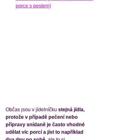
porce s pestem)
Občas jsou v jídelníčku 
stejná jídla, 
protože v případě pečení nebo 
přípravy snídaně je často vhodné 
udělat víc porcí a jíst to například 
dva dny po sobě
, ale to si 