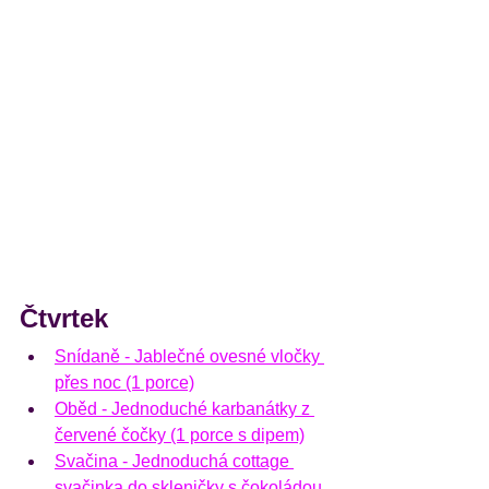
Čtvrtek
Snídaně - 
Jablečné ovesné vločky 
přes noc (1 porce)
Oběd - 
Jednoduché karbanátky z 
červené čočky (1 porce s dipem)
Svačina - 
Jednoduchá cottage 
svačinka do skleničky s čokoládou 