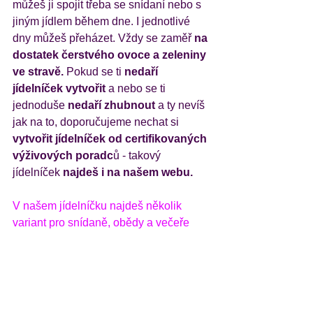
můžeš ji spojit třeba se snídaní nebo s 
jiným jídlem během dne. I jednotlivé 
dny můžeš přeházet. Vždy se zaměř 
na 
dostatek čerstvého ovoce a zeleniny 
ve stravě.
 Pokud se ti
 nedaří 
jídelníček vytvořit
 a nebo se ti 
jednoduše 
nedaří zhubnout
 a ty nevíš 
jak na to, doporučujeme nechat si
vytvořit jídelníček od certifikovaných 
výživových poradc
ů - takový 
jídelníček 
najdeš i na našem webu. 
V našem jídelníčku najdeš několik 
variant pro snídaně, obědy a večeře 
(případně svačinky), které můžeš různě 
kombinovat. Můžeš si tak zvolit to, na 
co máš chuť! Nečekej na správnou 
chvíli – začni hned! Jídelníček pořiď 
zde: